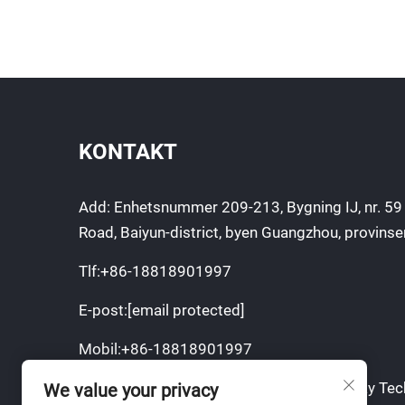
KONTAKT
Add: Enhetsnummer 209-213, Bygning IJ, nr. 5
Road, Baiyun-district, byen Guangzhou, provin
Tlf:
+86-18818901997
E-post:
[email protected]
Mobil:
+86-18818901997
Opphavsrett © Guangzhou JunChen Display Tech
We value your privacy