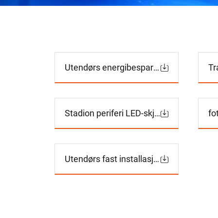
Utendørs energibesparende LED-skjerm
Stadion periferi LED-skjerm serie
fo
Utendørs fast installasjon LED-skjerm serie