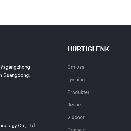
HURTIGLENK
9 Yagangzhong
Om oss
sen Guangdong.
Løsning
Produkter
Resurs
Videoer
nology Co., Ltd
Prosjekt