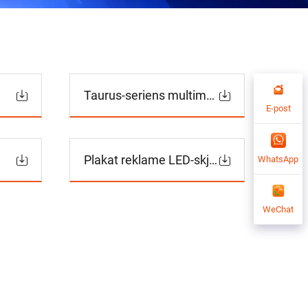
Taurus-seriens multimediaspiller TB40 spesifikasjoner
E-post
Plakat reklame LED-skjerm serie
WhatsApp
WeChat