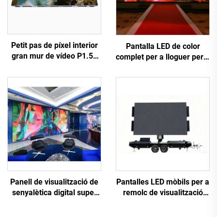
Petit pas de píxel interior
Pantalla LED de color
gran mur de vídeo P1.56
complet per a lloguer per a
COB LED pantalla flexible
exposició en escenari per
de visualització per a
a pantalla LED mòbil de
cinema domèstic
lloguer
Panell de visualització de
Pantalles LED mòbils per a
senyalètica digital super
remolc de visualització
brillant P1.25, passa de
JunChen
píxel fina i petita, paret de