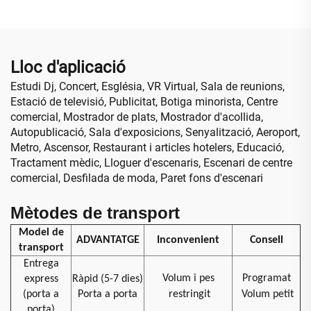
vídeo LED COB per a
cabina publicitària de
cotxe
Lloc d'aplicació
Estudi Dj, Concert, Església, VR Virtual, Sala de reunions,
Estació de televisió, Publicitat, Botiga minorista, Centre
comercial, Mostrador de plats, Mostrador d'acollida,
Autopublicació, Sala d'exposicions, Senyalització, Aeroport,
Metro, Ascensor, Restaurant i articles hotelers, Educació,
Tractament mèdic, Lloguer d'escenaris, Escenari de centre
comercial, Desfilada de moda, Paret fons d'escenari
Mètodes de transport
Model de
ADVANTATGE
Inconvenient
Consell
transport
Entrega
Volum i pes
Programat
express
Ràpid (5-7 dies)
(porta a
Porta a porta
restringit
Volum petit
porta)