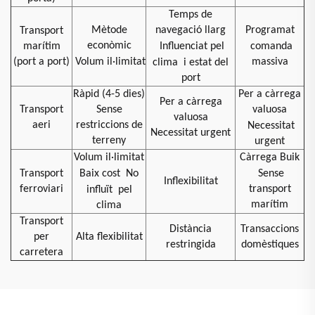
Temps de
Mètode
navegació llarg
Programat
Transport
econòmic
marítim
Influenciat pel
comanda
(port a port)
Volum il·limitat
massiva
clima
i estat del
port
Ràpid (4-5 dies)
Per a càrrega
Per a càrrega
Transport
Sense
valuosa
valuosa
aeri
restriccions de
Necessitat
Necessitat urgent
terreny
urgent
Volum il·limitat
Càrrega Buik
Transport
Baix cost
No
Sense
Inflexibilitat
ferroviari
transport
influït
pel
marítim
clima
Transport
Distància
Transaccions
per
Alta flexibilitat
restringida
domèstiques
carretera