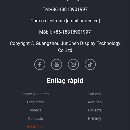
Tel:
+86-18818901997
Correu electrònic:
[email protected]
Mòbil:
+86-18818901997
Copyright © Guangzhou JunChen Display Technology
Co.,Ltd
Enllaç ràpid
Sobre Nosaltres
Solució
Productes
Recurso
Vídeos
Projecte
Contacte
More Links