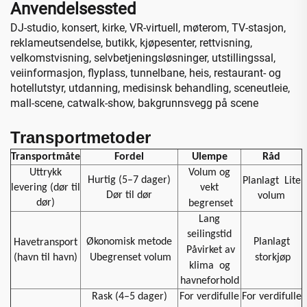
Anvendelsessted
DJ-studio, konsert, kirke, VR-virtuell, møterom, TV-stasjon,
reklameutsendelse, butikk, kjøpesenter, rettvisning,
velkomstvisning, selvbetjeningsløsninger, utstillingssal,
veiinformasjon, flyplass, tunnelbane, heis, restaurant- og
hotellutstyr, utdanning, medisinsk behandling, sceneutleie,
mall-scene, catwalk-show, bakgrunnsvegg på scene
Transportmetoder
Transportmåte
Fordel
Ulempe
Råd
Uttrykk
Volum og
Hurtig (5–7 dager)
Planlagt
Lite
levering (dør til
vekt
Dør til dør
volum
dør)
begrenset
Lang
seilingstid
Økonomisk metode
Planlagt
Havetransport
Påvirket av
(havn til havn)
Ubegrenset volum
storkjøp
klima
og
havneforhold
Rask (4–5 dager)
For verdifulle
For verdifulle