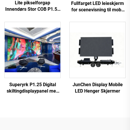
Lite pikselforgap
Fullfarget LED leieskjerm
Innendørs Stor COB P1.56
for scenevisning til mobil
LED Videovegg Fleksibelt
LED leieskjerm
Display Skjermpanel for
Hjemmekino
Superyrk P1.25 Digital
JunChen Display Mobile
skiltingdisplaypanel med
LED Henger Skjermer
fin liten pikselfrekvens
COB LED-videovegg til
bilreklameskjermsstativ