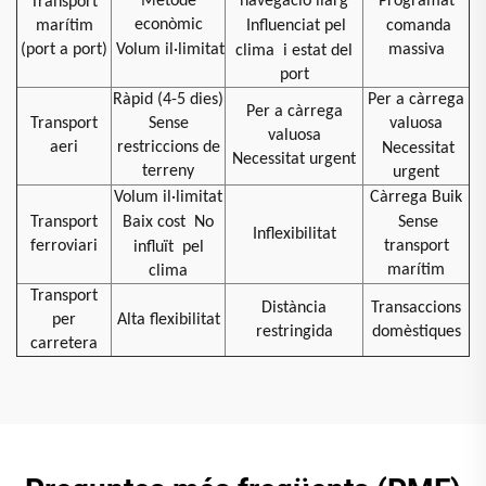
Mètode
navegació llarg
Programat
Transport
econòmic
marítim
Influenciat pel
comanda
(port a port)
Volum il·limitat
massiva
clima
i estat del
port
Ràpid (4-5 dies)
Per a càrrega
Per a càrrega
Transport
Sense
valuosa
valuosa
aeri
restriccions de
Necessitat
Necessitat urgent
terreny
urgent
Volum il·limitat
Càrrega Buik
Transport
Baix cost
No
Sense
Inflexibilitat
ferroviari
transport
influït
pel
marítim
clima
Transport
Distància
Transaccions
per
Alta flexibilitat
restringida
domèstiques
carretera