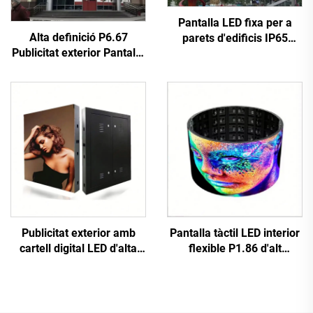
Pantalla LED fixa per a
Alta definició P6.67
parets d'edificis IP65
Publicitat exterior Pantalla
P6.67 amb armari d'acer
de paret d'imatges Panell
de 960*960 mm per a
de pantalla digital LED a
publicitat comercial
tot color duradora 3840Hz
Publicitat exterior amb
Pantalla tàctil LED interior
cartell digital LED d'alta
flexible P1.86 d'alt
resolució, instal·lació fixa,
rendiment digital, pòster
paret de vídeo LED P10
interactiu, pantalla
d'alt rendiment, pantalla
infraroja, mur de vídeo per
gegant
a botiga minorista,