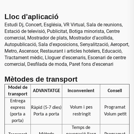
aeroport, educació
Lloc d'aplicació
Estudi Dj, Concert, Església, VR Virtual, Sala de reunions,
Estació de televisió, Publicitat, Botiga minorista, Centre
comercial, Mostrador de plats, Mostrador d'acollida,
Autopublicació, Sala d'exposicions, Senyalització, Aeroport,
Metro, Ascensor, Restaurant i articles hotelers, Educació,
Tractament mèdic, Lloguer d'escenaris, Escenari de centre
comercial, Desfilada de moda, Paret fons d'escenari
Mètodes de transport
Model de
ADVANTATGE
Inconvenient
Consell
transport
Entrega
Volum i pes
Programat
express
Ràpid (5-7 dies)
(porta a
Porta a porta
restringit
Volum petit
porta)
Temps de