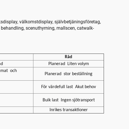
iksdisplay, välkomstdisplay, självbetjäningsföretag,
sk behandling, scenuthyrning, mallscen, catwalk-
Råd
ad
Planerad
Liten volym
limat
och
Planerad
stor beställning
För värdefull last
Akut behov
Buik last
Ingen sjötransport
Inrikes transaktioner