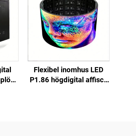
ital
Flexibel inomhus LED
plöst
P1.86 högdigital affisch
 Hög
touchskärm infraröd
LED
display videovägg för
butik flygplats utbildning
rm