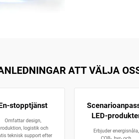
ANLEDNINGAR ATT VÄLJA OS
En-stopptjänst
Scenarioanpas
LED-produkte
Omfattar design,
roduktion, logistik och
Erbjuder energisnåla,
atis teknisk support efter
COB-, hyr- och