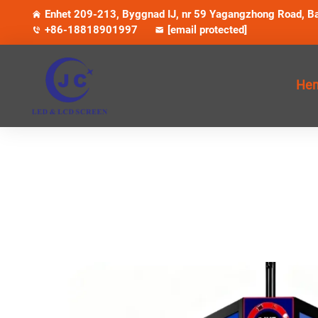
Enhet 209-213, Byggnad IJ, nr 59 Yagangzhong Road, Ba
+86-18818901997
[email protected]
Hem