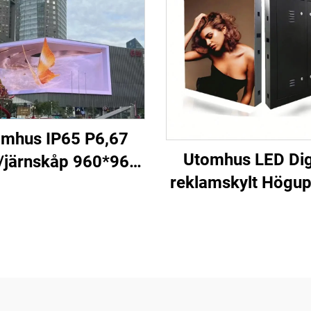
mhus IP65 P6,67
Utomhus LED Dig
-/järnskåp 960*960
reklamskylt Högup
yggnadsvägg fast
Fast installation
tallerad LED-skärm
prestanda P10 
kommersiell reklam
Videovägg
Jordglovarskä