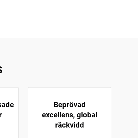
S
sade
Beprövad
r
excellens, global
räckvidd