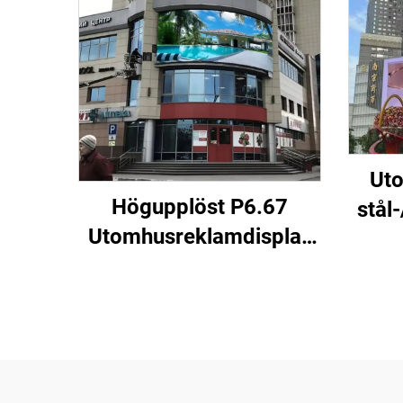
Uto
Högupplöst P6.67
stål
Utomhusreklamdisplay
mm b
Videoväggsplatta
ins
Fullfärg Hållbar LED
för 
Digital Display Skärm
3840Hz