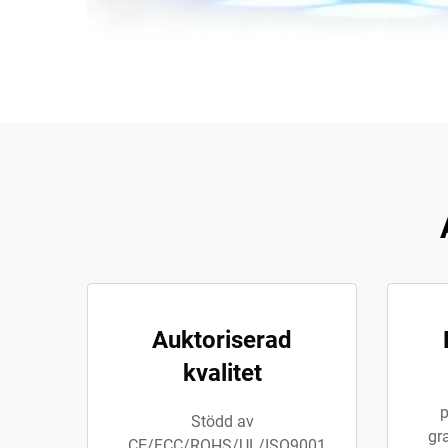
Auktoriserad
kvalitet
p
Stödd av
gr
CE/FCC/ROHS/UL/ISO9001