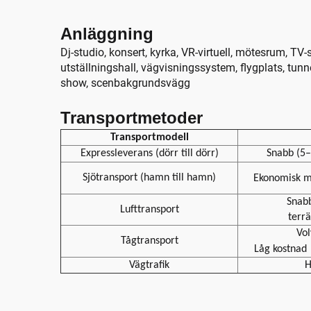
Anläggning
Dj-studio, konsert, kyrka, VR-virtuell, mötesrum, TV
utställningshall, vägvisningssystem, flygplats, tunn
show, scenbakgrundsvägg
Transportmetoder
Transportmodell
Expressleverans (dörr till dörr)
Snabb (5–7
Sjötransport (hamn till hamn)
Ekonomisk 
Snabb
Lufttransport
terr
Vo
Tågtransport
Låg kostnad
Vägtrafik
H