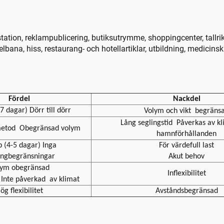
-station, reklampublicering, butiksutrymme, shoppingcenter, tallr
elbana, hiss, restaurang- och hotellartiklar, utbildning, medicin
Fördel
Nackdel
 dagar) Dörr till dörr
Volym och vikt
begräns
Lång seglingstid
Påverkas av k
metod
Obegränsad volym
hamnförhållanden
 (4-5 dagar) Inga
För värdefull last
ängbegränsningar
Akut behov
lym obegränsad
Inflexibilitet
Inte påverkad
av klimat
ög flexibilitet
Avståndsbegränsad