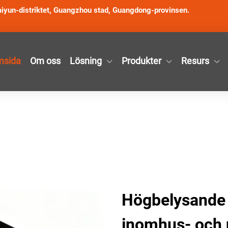
iyun-distriktet, Guangzhou stad, Guangdong-provinsen.
sida
Om oss
Lösning
Produkter
Resurs
Högbelysande
inomhus- och