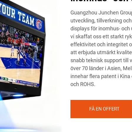
Guangzhou Junchen Group P
utveckling, tillverkning o
displays för inomhus- och
vi skaffat oss ett starkt 
effektivitet och integritet
att erbjuda utmärkt kvalite
snabb teknisk support till 
över 70 länder i Asien, Me
innehar flera patent i Kin
och ROHS.
FÅ EN OFFERT