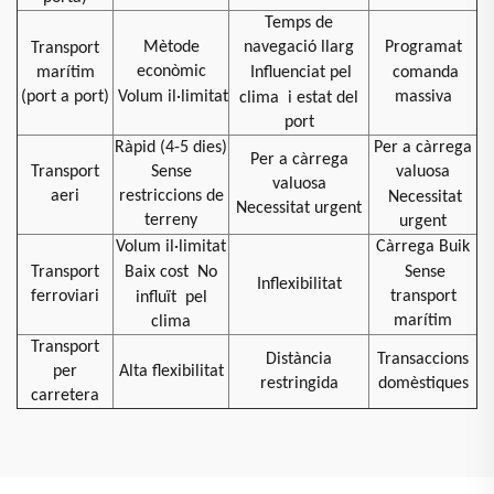
Temps de
Mètode
navegació llarg
Programat
Transport
econòmic
marítim
Influenciat pel
comanda
(port a port)
Volum il·limitat
massiva
clima
i estat del
port
Ràpid (4-5 dies)
Per a càrrega
Per a càrrega
Transport
Sense
valuosa
valuosa
aeri
restriccions de
Necessitat
Necessitat urgent
terreny
urgent
Volum il·limitat
Càrrega Buik
Transport
Baix cost
No
Sense
Inflexibilitat
ferroviari
transport
influït
pel
marítim
clima
Transport
Distància
Transaccions
per
Alta flexibilitat
restringida
domèstiques
carretera