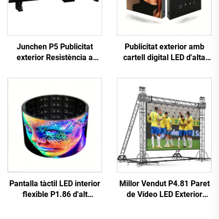
Junchen P5 Publicitat
Publicitat exterior amb
exterior Resistència a
cartell digital LED d'alta
l'aigua Taxi Top Pantalla
resolució, instal·lació fixa,
LED Mur de Vídeo Cartell
paret de vídeo LED P10
Pantalla Publicitària Mòbil
d'alt rendiment, pantalla
per a Cotxes
gegant
Pantalla tàctil LED interior
Millor Vendut P4.81 Paret
flexible P1.86 d'alt
de Vídeo LED Exterior
rendiment digital, pòster
Rentable Pantalla
interactiu, pantalla
Publicitària Tàctil per a