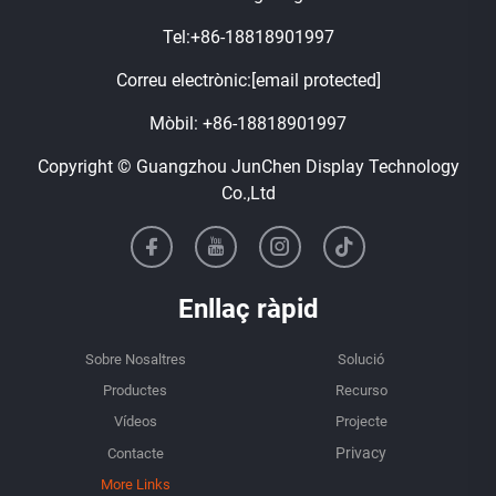
Tel:
+86-18818901997
Correu electrònic:
[email protected]
Mòbil:
+86-18818901997
Copyright © Guangzhou JunChen Display Technology
Co.,Ltd
Enllaç ràpid
Sobre Nosaltres
Solució
Productes
Recurso
Vídeos
Projecte
Contacte
More Links