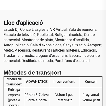
infraroja, mur de vídeo per
Botiga Retail Funció de
a botiga minorista,
Cartell Digital SDK
aeroport, educació
Lloc d'aplicació
Estudi Dj, Concert, Església, VR Virtual, Sala de reunions,
Estació de televisió, Publicitat, Botiga minorista, Centre
comercial, Mostrador de plats, Mostrador d'acollida,
Autopublicació, Sala d'exposicions, Senyalització, Aeroport,
Metro, Ascensor, Restaurant i articles hotelers, Educació,
Tractament mèdic, Lloguer d'escenaris, Escenari de centre
comercial, Desfilada de moda, Paret fons d'escenari
Mètodes de transport
Model de
ADVANTATGE
Inconvenient
Consell
transport
Entrega
Volum i pes
Programat
express
Ràpid (5-7 dies)
(porta a
Porta a porta
restringit
Volum petit
porta)