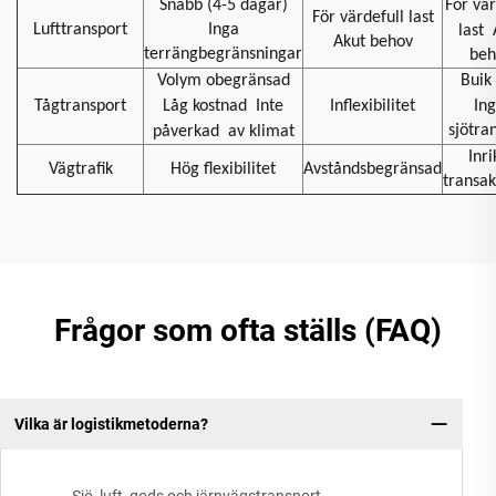
Snabb (4-5 dagar)
För vär
För värdefull last
Lufttransport
Inga
last
Akut behov
terrängbegränsningar
beh
Volym obegränsad
Buik 
Tågtransport
Låg kostnad
Inte
Inflexibilitet
In
sjötra
påverkad
av klimat
Inri
Vägtrafik
Hög flexibilitet
Avståndsbegränsad
transak
Frågor som ofta ställs (FAQ)
Vilka är logistikmetoderna?