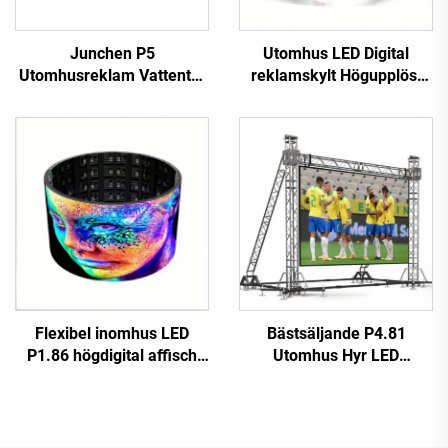
Junchen P5
Utomhus LED Digital
Utomhusreklam Vattentät
reklamskylt Högupplöst
Tak-LED-skärm för
Fast installation Hög
Taxibilar Videovägg
prestanda P10 LED
Reklamskylt Mobil
Videovägg
reklamskärm för bilar
Jordglovarskärm
Flexibel inomhus LED
Bästsäljande P4.81
P1.86 högdigital affisch
Utomhus Hyr LED
touchskärm infraröd
Videovägg Touchscreen
display videovägg för butik
Reklamskärm för butik
flygplats utbildning
Digital Plakatfunktion SDK