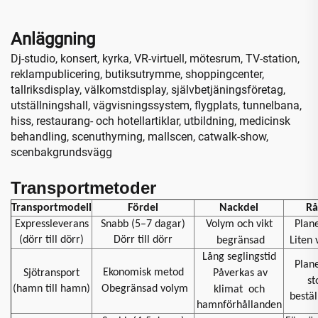
Anläggning
Dj-studio, konsert, kyrka, VR-virtuell, mötesrum, TV-station,
reklampublicering, butiksutrymme, shoppingcenter,
tallriksdisplay, välkomstdisplay, självbetjäningsföretag,
utställningshall, vägvisningssystem, flygplats, tunnelbana,
hiss, restaurang- och hotellartiklar, utbildning, medicinsk
behandling, scenuthyrning, mallscen, catwalk-show,
scenbakgrundsvägg
Transportmetoder
Transportmodell
Fördel
Nackdel
Rå
Expressleverans
Snabb (5–7 dagar)
Volym och vikt
Plan
(dörr till dörr)
Dörr till dörr
begränsad
Liten
Lång seglingstid
Plan
Ekonomisk metod
Sjötransport
Påverkas av
st
(hamn till hamn)
Obegränsad volym
klimat
och
bestäl
hamnförhållanden