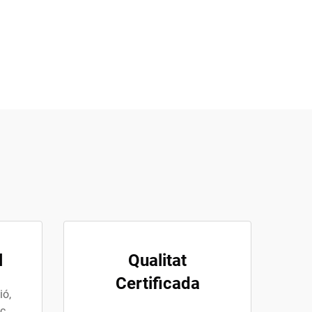
l
Qualitat
Certificada
ió,
ic