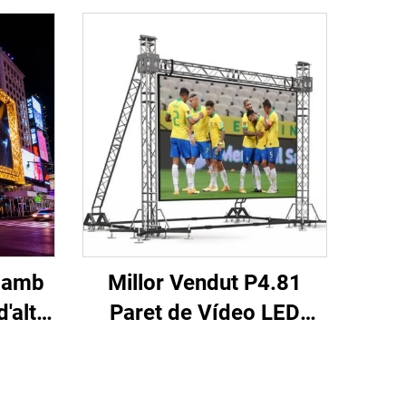
r amb
Millor Vendut P4.81
d'alta
Paret de Vídeo LED
lació
Exterior Rentable
eo LED
Pantalla Publicitària
ent,
Tàctil per a Botiga Retail