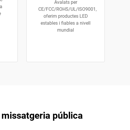
Avalats per
 a
CE/FCC/ROHS/UL/ISO9001,
e
oferim productes LED
estables i fiables a nivell
mundial
i missatgeria pública