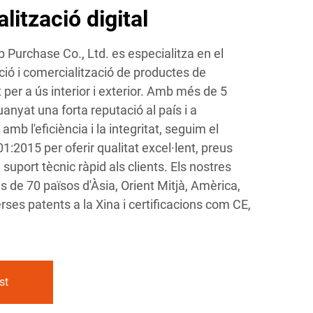
lització digital
urchase Co., Ltd. es especialitza en el
ió i comercialització de productes de
t per a ús interior i exterior. Amb més de 5
anyat una forta reputació al país i a
b l'eficiència i la integritat, seguim el
1:2015 per oferir qualitat excel·lent, preus
 suport tècnic ràpid als clients. Els nostres
 de 70 països d'Àsia, Orient Mitjà, Amèrica,
rses patents a la Xina i certificacions com CE,
st