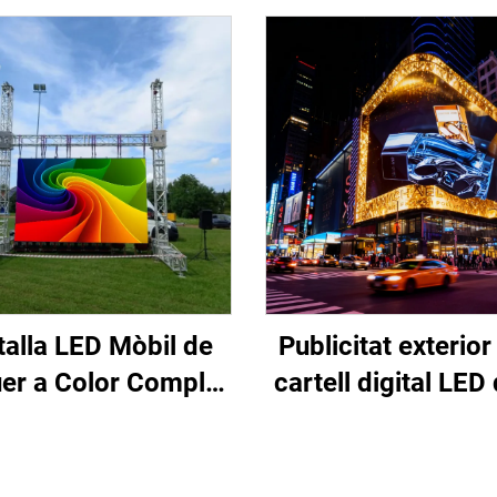
talla LED Mòbil de
Publicitat exterio
er a Color Complet
cartell digital LED 
per a Escenari,
resolució, instal·
luminació i Efectes
fixa, paret de víd
Visuals
P10 d'alt rendim