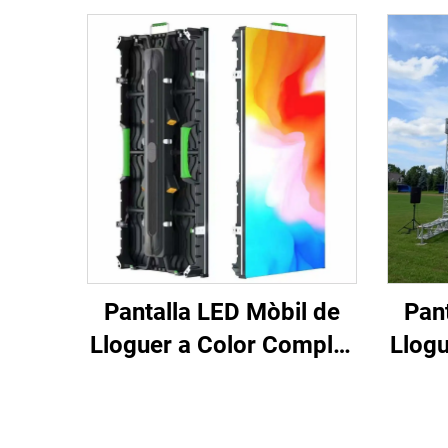
Pantalla LED Mòbil de
Pan
Lloguer a Color Complet
Llogu
per a Escenari,
Il·luminació i Efectes
Il·
Visuals