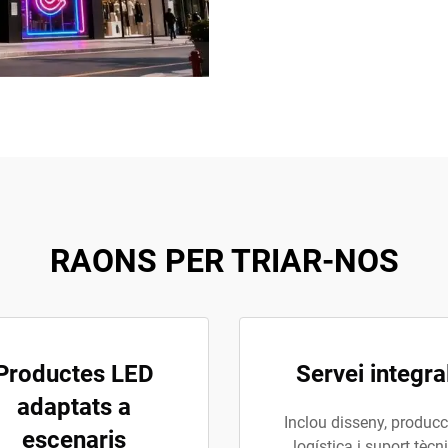
RAONS PER TRIAR-NOS
Productes LED
Servei integra
adaptats a
Inclou disseny, producc
escenaris
logística i suport tècn