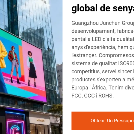
global de senya
Guangzhou Junchen Group P
desenvolupament, fabricac
pantalla LED d'alta qualita
anys d'experiència, hem gu
l'estranger. Compromesos am
sistema de qualitat ISO900
competitius, servei sincer i
productes s'exporten a més
Europa i Àfrica. Tenim dive
FCC, CCC i ROHS.
Obtenir Un Pressupo