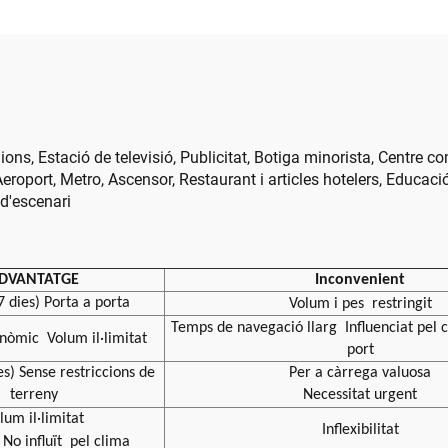
pantalla gegan
nions, Estació de televisió, Publicitat, Botiga minorista, Centre c
eroport, Metro, Ascensor, Restaurant i articles hotelers, Educac
 d'escenari
DVANTATGE
Inconvenient
7 dies) Porta a porta
Volum i pes
restringit
Temps de navegació llarg
Influenciat pel
onòmic
Volum il·limitat
port
es) Sense restriccions de
Per a càrrega valuosa
terreny
Necessitat urgent
lum il·limitat
Inflexibilitat
No influït
pel clima