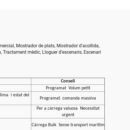
t
Funció de Cartell Digital
SDK
omercial, Mostrador de plats, Mostrador d'acollida,
ió, Tractament mèdic, Lloguer d'escenaris, Escenari
Consell
Programat
Volum petit
 clima
i estat del
Programat
comanda massiva
Per a càrrega valuosa
Necessitat
urgent
Càrrega Buik
Sense transport marítim