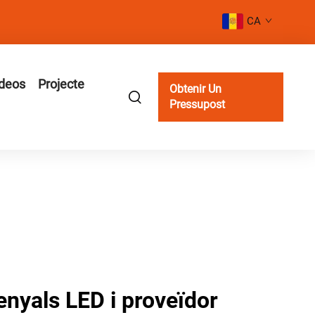
CA
deos
Projecte
Obtenir Un
Pressupost
enyals LED i proveïdor