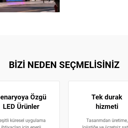
BİZİ NEDEN SEÇMELİSİNİZ
enaryoya Özgü
Tek durak
LED Ürünler
hizmeti
eşitli küresel uygulama
Tasarımdan üretime,
ihtiyaçları için enerji
lojistiğe ve ücretsiz sat