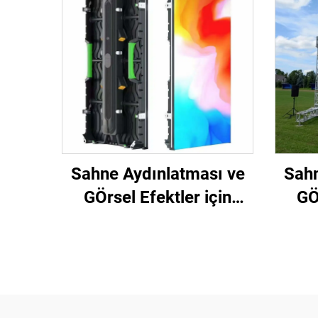
Sahne Aydınlatması ve
Sahn
GÖrsel Efektler için
GÖ
Renkli Mobil LED Kira
Ren
Ekranı