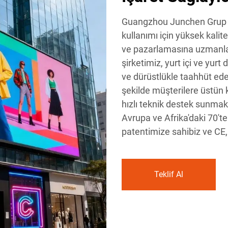
Guangzhou Junchen Grup S
kullanımı için yüksek kalite
ve pazarlamasına uzmanlaş
şirketimiz, yurt içi ve yurt 
ve dürüstlükle taahhüt ed
şekilde müşterilere üstün k
hızlı teknik destek sunmak
Avrupa ve Afrika'daki 70'te
patentimize sahibiz ve CE,
Teklif Al