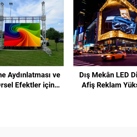
e Aydınlatması ve
Dış Mekân LED Dij
rsel Efektler için
Afiş Reklam Yük
kli Mobil LED Kira
Çözünürlüklü Sa
Ekranı
Kurulum Yüks
Performanslı P10
Video Duvar Dev 