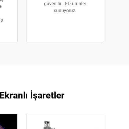
güvenilir LED ürünler
e
sunuyoruz.
iş
kranlı İşaretler