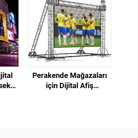
ital
Perakende Mağazaları
sek
için Dijital Afiş
bit
Fonksiyonlu En Çok
ek
Satan P4.81 Harici
 LED
Kiralık LED Video Duvar
Ekran
Dokunmatik Reklam
Ekranı SDK