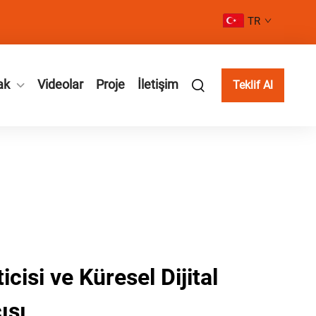
TR
ak
Videolar
Proje
İletişim
Teklif Al
icisi ve Küresel Dijital
ısı