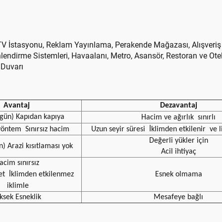
, TV İstasyonu, Reklam Yayınlama, Perakende Mağazası, Alışveriş
önlendirme Sistemleri, Havaalanı, Metro, Asansör, Restoran ve Ote
 Duvarı
Avantaj
Dezavantaj
7 gün) Kapıdan kapıya
Hacim ve ağırlık
sınırlı
yöntem
Sınırsız hacim
Uzun seyir süresi
İklimden etkilenir
ve l
Değerli yükler için
n) Arazi kısıtlaması yok
Acil ihtiyaç
acim sınırsız
et
İklimden etkilenmez
Esnek olmama
iklimle
ksek Esneklik
Mesafeye bağlı