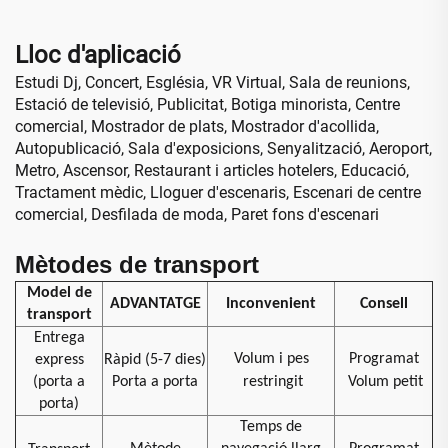
aeroport, educació
Lloc d'aplicació
Estudi Dj, Concert, Església, VR Virtual, Sala de reunions,
Estació de televisió, Publicitat, Botiga minorista, Centre
comercial, Mostrador de plats, Mostrador d'acollida,
Autopublicació, Sala d'exposicions, Senyalització, Aeroport,
Metro, Ascensor, Restaurant i articles hotelers, Educació,
Tractament mèdic, Lloguer d'escenaris, Escenari de centre
comercial, Desfilada de moda, Paret fons d'escenari
Mètodes de transport
Model de
ADVANTATGE
Inconvenient
Consell
transport
Entrega
Volum i pes
Programat
express
Ràpid (5-7 dies)
(porta a
Porta a porta
restringit
Volum petit
porta)
Temps de