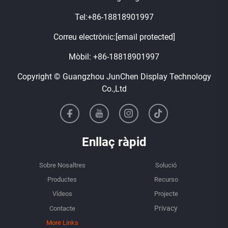
Tel:
+86-18818901997
Correu electrònic:
[email protected]
Mòbil:
+86-18818901997
Copyright © Guangzhou JunChen Display Technology
Co.,Ltd
Enllaç ràpid
Sobre Nosaltres
Solució
Productes
Recurso
Vídeos
Projecte
Contacte
More Links