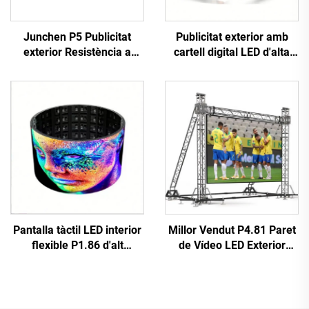
Junchen P5 Publicitat
Publicitat exterior amb
exterior Resistència a
cartell digital LED d'alta
l'aigua Taxi Top Pantalla
resolució, instal·lació fixa,
LED Mur de Vídeo Cartell
paret de vídeo LED P10
Pantalla Publicitària Mòbil
d'alt rendiment, pantalla
per a Cotxes
gegant
Pantalla tàctil LED interior
Millor Vendut P4.81 Paret
flexible P1.86 d'alt
de Vídeo LED Exterior
rendiment digital, pòster
Rentable Pantalla
interactiu, pantalla
Publicitària Tàctil per a
infraroja, mur de vídeo per
Botiga Retail Funció de
a botiga minorista,
Cartell Digital SDK