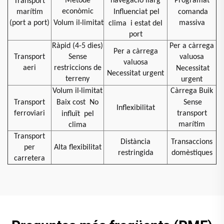
Mètode
navegació llarg
Programat
Transport
econòmic
marítim
Influenciat pel
comanda
(port a port)
Volum il·limitat
massiva
clima
i estat del
port
Ràpid (4-5 dies)
Per a càrrega
Per a càrrega
Transport
Sense
valuosa
valuosa
aeri
restriccions de
Necessitat
Necessitat urgent
terreny
urgent
Volum il·limitat
Càrrega Buik
Transport
Baix cost
No
Sense
Inflexibilitat
ferroviari
transport
influït
pel
marítim
clima
Transport
Distància
Transaccions
per
Alta flexibilitat
restringida
domèstiques
carretera