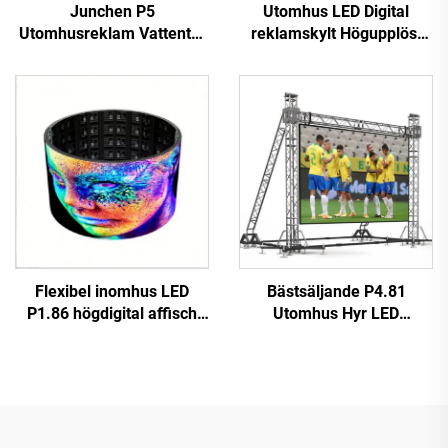
Junchen P5
Utomhus LED Digital
Utomhusreklam Vattentät
reklamskylt Högupplöst
Tak-LED-skärm för
Fast installation Hög
Taxibilar Videovägg
prestanda P10 LED
Reklamskylt Mobil
Videovägg
reklamskärm för bilar
Jordglovarskärm
Flexibel inomhus LED
Bästsäljande P4.81
P1.86 högdigital affisch
Utomhus Hyr LED
touchskärm infraröd
Videovägg Touchscreen
display videovägg för butik
Reklamskärm för butik
flygplats utbildning
Digital Plakatfunktion SDK