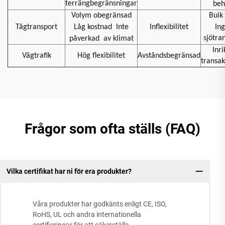
terrängbegränsningar
beh
Volym obegränsad
Buik 
Tågtransport
Låg kostnad
Inte
Inflexibilitet
In
sjötra
påverkad
av klimat
Inri
Vägtrafik
Hög flexibilitet
Avståndsbegränsad
transak
Frågor som ofta ställs (FAQ)
Vilka certifikat har ni för era produkter?
Våra produkter har godkänts enligt CE, ISO,
RoHS, UL och andra internationella