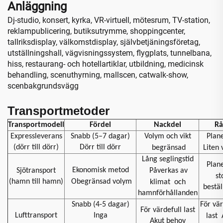
Anläggning
Dj-studio, konsert, kyrka, VR-virtuell, mötesrum, TV-station,
reklampublicering, butiksutrymme, shoppingcenter,
tallriksdisplay, välkomstdisplay, självbetjäningsföretag,
utställningshall, vägvisningssystem, flygplats, tunnelbana,
hiss, restaurang- och hotellartiklar, utbildning, medicinsk
behandling, scenuthyrning, mallscen, catwalk-show,
scenbakgrundsvägg
Transportmetoder
Transportmodell
Fördel
Nackdel
Rå
Expressleverans
Snabb (5–7 dagar)
Volym och vikt
Plan
(dörr till dörr)
Dörr till dörr
begränsad
Liten
Lång seglingstid
Plan
Ekonomisk metod
Sjötransport
Påverkas av
st
(hamn till hamn)
Obegränsad volym
klimat
och
bestäl
hamnförhållanden
Snabb (4-5 dagar)
För vär
För värdefull last
Lufttransport
Inga
last
Akut behov