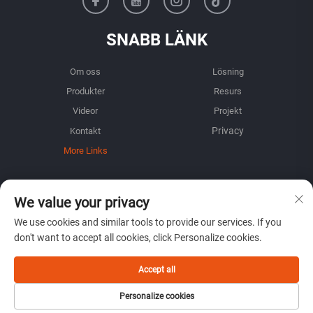
SNABB LÄNK
Om oss
Lösning
Produkter
Resurs
Videor
Projekt
Kontakt
More Links
INFORMATION
We value your privacy
Registrera dig för att få vårt veckovisa nyhetsbrev
We use cookies and similar tools to provide our services. If you
don't want to accept all cookies, click Personalize cookies.
Accept all
ÖVERLÄMNA
Personalize cookies