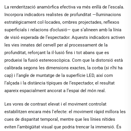
La renderització anamòrfica efectiva va més enllà de l’escala.
Incorpora indicadors realistes de profunditat —lluminacions
estratègicament col·locades, ombres projectades, reflexos
superficials i relacions d’oclusió— que s’alineen amb la línia
de visió esperada de l’espectador. Aquests indicadors activen
les vies innates del cervell per al processament de la
profunditat, reforçant la il·lusió fins i tot abans que es
produeixi la fusió estereoscòpica. Com que la distorsió està
calibrada segons les dimensions exactes, la corba (si n’hi ha
cap) i l’angle de muntatge de la superfície LED, així com
l’alçada i la distància típiques de l’espectador, el resultat
apareix espacialment ancorat a l’espai del món real.
Les vores de contrast elevat i el moviment controlat
estabilitzen encara més l'efecte: el moviment ràpid millora les
cues de disparitat temporal, mentre que les línies nítides
eviten l’ambigüitat visual que podria trencar la immersió. És