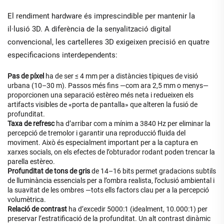
El rendiment hardware és imprescindible per mantenir la
il·lusió 3D. A diferència de la senyalització digital
convencional, les cartelleres 3D exigeixen precisió en quatre
especificacions interdependents:
Pas de píxel
ha de ser ≤ 4 mm per a distàncies típiques de visió
urbana (10–30 m). Passos més fins —com ara 2,5 mm o menys—
proporcionen una separació estèreo més neta i redueixen els
artifacts visibles de «porta de pantalla» que alteren la fusió de
profunditat.
Taxa de refresc
ha d’arribar com a mínim a 3840 Hz per eliminar la
percepció de tremolor i garantir una reproducció fluida del
moviment. Això és especialment important per a la captura en
xarxes socials, on els efectes de l’obturador rodant poden trencar la
parella estèreo.
Profunditat de tons de gris
de 14–16 bits permet gradacions subtils
de lluminància essencials per a l’ombra realista, l’oclusió ambiental i
la suavitat de les ombres —tots ells factors clau per a la percepció
volumètrica.
Relació de contrast
ha d’excedir 5000:1 (idealment, 10.000:1) per
preservar l’estratificació de la profunditat. Un alt contrast dinàmic