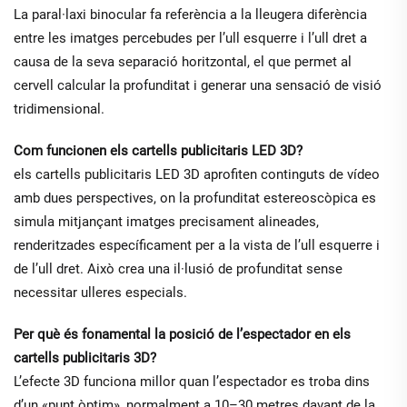
La paral·laxi binocular fa referència a la lleugera diferència
entre les imatges percebudes per l’ull esquerre i l’ull dret a
causa de la seva separació horitzontal, el que permet al
cervell calcular la profunditat i generar una sensació de visió
tridimensional.
Com funcionen els cartells publicitaris LED 3D?
els cartells publicitaris LED 3D aprofiten continguts de vídeo
amb dues perspectives, on la profunditat estereoscòpica es
simula mitjançant imatges precisament alineades,
renderitzades específicament per a la vista de l’ull esquerre i
de l’ull dret. Això crea una il·lusió de profunditat sense
necessitar ulleres especials.
Per què és fonamental la posició de l’espectador en els
cartells publicitaris 3D?
L’efecte 3D funciona millor quan l’espectador es troba dins
d’un «punt òptim», normalment a 10–30 metres davant de la