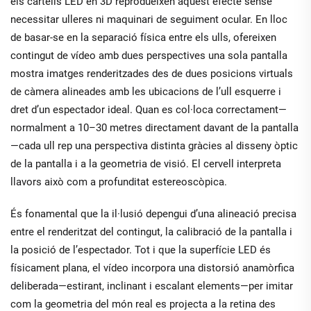
els cartells LED en 3D reprodueixen aquest efecte sense
necessitar ulleres ni maquinari de seguiment ocular. En lloc
de basar-se en la separació física entre els ulls, ofereixen
contingut de vídeo amb dues perspectives
una sola pantalla
mostra imatges renderitzades des de dues posicions virtuals
de càmera alineades amb les ubicacions de l’ull esquerre i
dret d’un espectador ideal. Quan es col·loca correctament—
normalment a 10–30 metres directament davant de la pantalla
—cada ull rep una perspectiva distinta gràcies al disseny òptic
de la pantalla i a la geometria de visió. El cervell interpreta
llavors això com a profunditat estereoscòpica.
És fonamental que la il·lusió depengui d’una alineació precisa
entre el renderitzat del contingut, la calibració de la pantalla i
la posició de l’espectador. Tot i que la superfície LED és
físicament plana, el vídeo incorpora una distorsió anamòrfica
deliberada—estirant, inclinant i escalant elements—per imitar
com la geometria del món real es projecta a la retina des