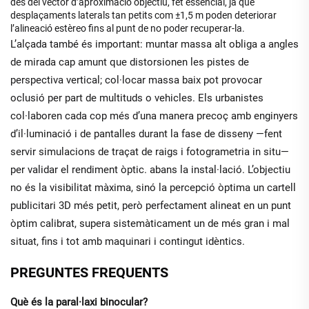
des del vector d’aproximació objectiu, fet essencial, ja que
desplaçaments laterals tan petits com ±1,5 m poden deteriorar
l’alineació estèreo fins al punt de no poder recuperar-la.
L’alçada també és important: muntar massa alt obliga a angles
de mirada cap amunt que distorsionen les pistes de
perspectiva vertical; col·locar massa baix pot provocar
oclusió per part de multituds o vehicles. Els urbanistes
col·laboren cada cop més d’una manera precoç amb enginyers
d’il·luminació i de pantalles durant la fase de disseny —fent
servir simulacions de traçat de raigs i fotogrametria in situ—
per validar el rendiment òptic.
abans
la instal·lació. L’objectiu
no és la visibilitat màxima, sinó
la percepció òptima
un cartell
publicitari 3D més petit, però perfectament alineat en un punt
òptim calibrat, supera sistemàticament un de més gran i mal
situat, fins i tot amb maquinari i contingut idèntics.
PREGUNTES FREQUENTS
Què és la paral·laxi binocular?