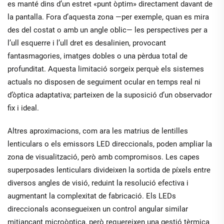
es manté dins d’un estret «punt òptim» directament davant de
la pantalla. Fora d’aquesta zona —per exemple, quan es mira
des del costat o amb un angle oblic— les perspectives per a
l’ull esquerre i l’ull dret es desalinien, provocant
fantasmagories, imatges dobles o una pèrdua total de
profunditat. Aquesta limitació sorgeix perquè els sistemes
actuals no disposen de seguiment ocular en temps real ni
d’òptica adaptativa; parteixen de la suposició d’un observador
fix i ideal.
Altres aproximacions, com ara les matrius de lentilles
lenticulars o els emissors LED direccionals, poden ampliar la
zona de visualització, però amb compromisos. Les capes
superposades lenticulars divideixen la sortida de píxels entre
diversos angles de visió, reduint la resolució efectiva i
augmentant la complexitat de fabricació. Els LEDs
direccionals aconsegueixen un control angular similar
mitjançant microòptica, però requereixen una gestió tèrmica