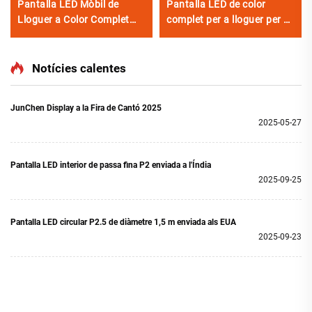
Pantalla LED Mòbil de
Pantalla LED de color
Lloguer a Color Complet
complet per a lloguer per a
per a Escenari, Il·luminació
exposició en escenari per a
i Efectes Visuals
pantalla LED mòbil de
lloguer
Notícies calentes
JunChen Display a la Fira de Cantó 2025
2025-05-27
Pantalla LED interior de passa fina P2 enviada a l'Índia
2025-09-25
Pantalla LED circular P2.5 de diàmetre 1,5 m enviada als EUA
2025-09-23