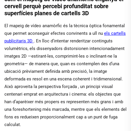
cervell perquè percebi profunditat sobre
superfícies planes de cartells 3D
El mapeig de vídeo anamòrfic és la tècnica òptica fonamental
que permet aconseguir efectes convinents a ull nu
els cartells
publicitaris 3D
. En lloc d’intentar renderitzar continguts
volumètrics, els dissenyadors distorsionen intencionadament
imatges 2D —estirant-les, comprimint-les o inclinant-ne la
geometria— de manera que, quan es contemplen des d’una
ubicació prèviament definida amb precisió, la imatge
deformada es resol en una escena coherent i tridimensional.
Això aproveita
la perspectiva forçada
, un principi visual
centenari emprat en arquitectura i cinema: els objectes que
han d’aparèixer més propers es representen més grans i amb
una foreshortening més marcada, mentre que els elements del
fons es redueixen proporcionalment cap a un punt de fuga
calculat.