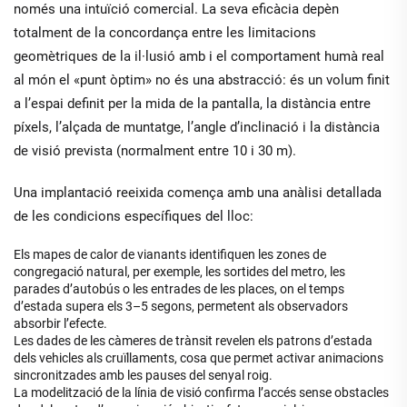
només una intuïció comercial. La seva eficàcia depèn
totalment de la concordança entre les
limitacions
geomètriques de la il·lusió
amb
i el comportament humà real
al món
el «punt òptim» no és una abstracció: és un volum finit
a l’espai definit per la mida de la pantalla, la distància entre
píxels, l’alçada de muntatge, l’angle d’inclinació i la distància
de visió prevista (normalment entre 10 i 30 m).
Una implantació reeixida comença amb una anàlisi detallada
de les condicions específiques del lloc:
Els mapes de calor de vianants identifiquen les zones de
congregació natural, per exemple, les sortides del metro, les
parades d’autobús o les entrades de les places, on el temps
d’estada supera els 3–5 segons, permetent als observadors
absorbir l’efecte.
Les dades de les càmeres de trànsit revelen els patrons d’estada
dels vehicles als cruïllaments, cosa que permet activar animacions
sincronitzades amb les pauses del senyal roig.
La modelització de la línia de visió confirma l’accés sense obstacles