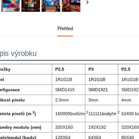
Přehled
pis výrobku
ložky
P2.5
P3
P2.5
el
1R1G1B
1R1G1B
1R1G1B
nfigurace
SMD1415
SMD1921
SMD192
ikost pixelu
2.5mm
3mm
4mm
2
2
2
stota pixelů (m
)
160000bodů/m
111111
body/m
62400 b
změry modulu (mm)
320X160
192X192
320X160
xely/modul (body)
128X64
64X64
80X40