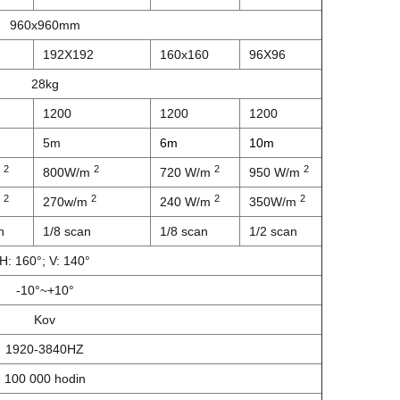
960x960mm
192X192
160x160
96X96
28kg
1200
1200
1200
5m
6m
10m
2
2
2
2
m
800W/m
720 W/m
950 W/m
2
2
2
2
m
270w/m
240 W/m
350W/m
n
1/8 scan
1/8 scan
1/2 scan
H: 160°; V: 140°
-10°~+10°
Kov
1920-3840HZ
100 000 hodin