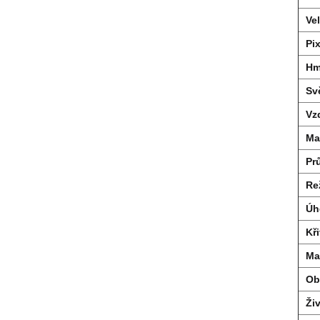
Ve
Pi
Hm
Svě
Vz
Ma
Pr
Re
Úh
Kři
Mat
Ob
Ži