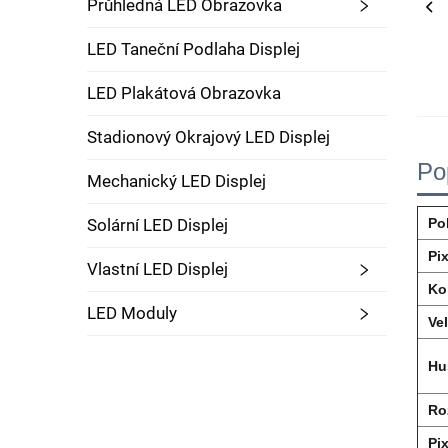
Průhledná LED Obrazovka
LED Taneční Podlaha Displej
LED Plakátová Obrazovka
Stadionový Okrajový LED Displej
Po
Mechanický LED Displej
Solární LED Displej
Po
Pix
Vlastní LED Displej
Ko
LED Moduly
Vel
Hu
Ro
Pi