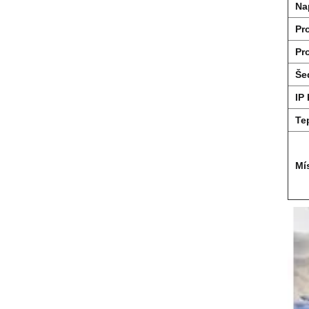
Na
Pr
Pr
Še
IP
Te
Mí