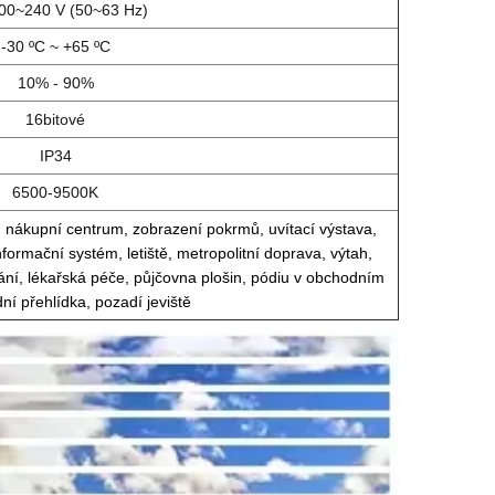
00~240 V (50~63 Hz)
-30 ºC ~ +65 ºC
10% - 90%
16bitové
IP34
6500-9500K
 nákupní centrum, zobrazení pokrmů, uvítací výstava,
formační systém, letiště, metropolitní doprava, výtah,
ání, lékařská péče, půjčovna plošin, pódiu v obchodním
ní přehlídka, pozadí jeviště