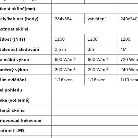
likost skříně(mm)
xely/kabinet (body)
384x384
vytváření
240x240
otnost skříně
tlost ((Nits)
1200
1200
1200
dálenost sledování
2,5 m
3m
4M
2
2
ximální výkon
600 W/m
600 W/m
720 W/
2
2
ůměrný výkon
200 W/m
200 W/m
240 W/
žim ovládání
1/16sken
1/16sken
1/10 sca
el pohledu
vka (volitelné)
eriál skříně
novovací frekvence
votnost LED