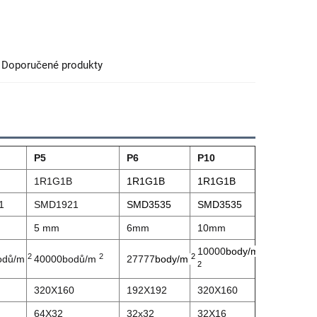
Doporučené produkty
P5
P6
P10
1R1G1B
1R1G1B
1R1G1B
1
SMD1921
SMD3535
SMD3535
5 mm
6mm
10mm
10000
body/m
2
2
2
odů/m
40000bodů/m
27777
body/m
2
320X160
192X192
320X160
64X32
32x32
32X16