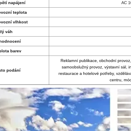
pětí napájení
AC 1
ovozní teplota
ovozní vlhkost
dý váh
 hodnocení
plota barev
Reklamní publikace, obchodní provoz,
samoobslužný provoz, výstavní sál, in
sto podání
restaurace a hotelové potřeby, vzděláv
centru, mód