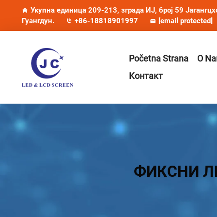
Укупна единица 209-213, зграда ИЈ, број 59 Јагангцх
Гуангдун.
+86-18818901997
[email protected]
Početna Strana
O N
Контакт
ФИКСНИ Л