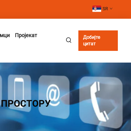
SR
имци
Пројекат
Добијте
цитат
 ПРОСТОРУ