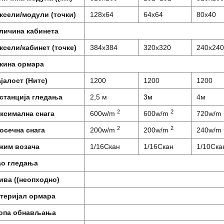
ксели/модули (точки)
128х64
64х64
80x40
личина кабинета
ксели/кабинет (точке)
384х384
320х320
240х240
жина ормара
ајалост (Нитс)
1200
1200
1200
станција гледања
2,5 м
3м
4м
2
2
ксимална снага
600w/m
600w/m
720w/m
2
2
осечна снага
200w/m
200w/m
240w/m
жим возача
1/16Скан
1/16Скан
1/10Ска
ао гледања
ива ((неопходно)
теријал ормара
опа обнављања