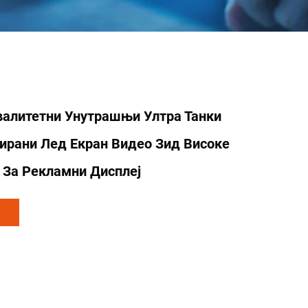
валитетни Унутрашњи Ултра Танки
ирани Лед Екран Видео Зид Високе
 За Рекламни Дисплеј