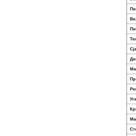
Пи
Ве
Пи
Те
Сј
Ди
Ма
Пр
Ре
Уг
Кр
Ма
Ст