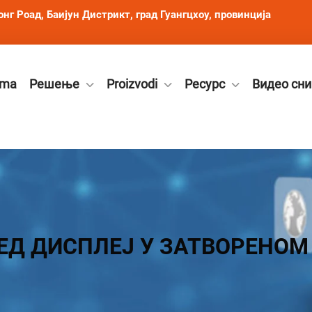
онг Роад, Баијун Дистрикт, град Гуангцхоу, провинција
ama
Решење
Proizvodi
Ресурс
Видео сн
ЕД ДИСПЛЕЈ У ЗАТВОРЕНОМ