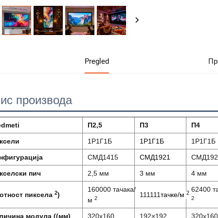
Pregled
Пр
ис производа
edmeti
П2,5
П3
П4
ксели
1Р1Г1Б
1Р1Г1Б
1Р1Г1Б
нфигурација
СМД1415
СМД1921
СМД192
кселски пич
2,5 мм
3 мм
4 мм
160000 тачака/
62400 т
2
2
отност пиксела
)
111111
тачке/м
2
2
м
личина модула ((мм)
320х160
192×192
320х160