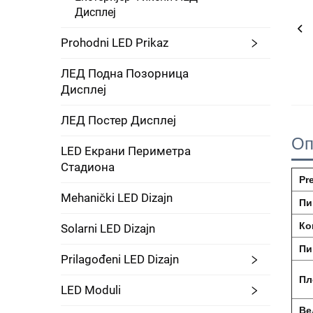
Дисплеј
Prohodni LED Prikaz
ЛЕД Подна Позорница
Дисплеј
ЛЕД Постер Дисплеј
Оп
LED Екрани Периметра
Стадиона
Pr
Mehanički LED Dizajn
Пи
Ко
Solarni LED Dizajn
Пи
Prilagođeni LED Dizajn
Пл
LED Moduli
Ве