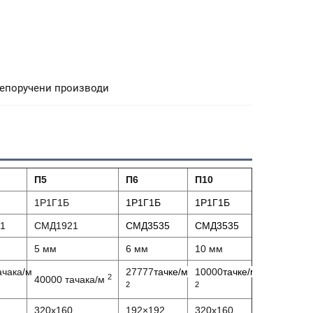
епоручени производи
П5
П6
П10
1Р1Г1Б
1Р1Г1Б
1Р1Г1Б
1
СМД1921
СМД3535
СМД3535
5 мм
6 мм
10 мм
ачака/м
27777
тачке/м
10000
тачке/м
2
40000 тачака/м
2
2
320х160
192×192
320х160