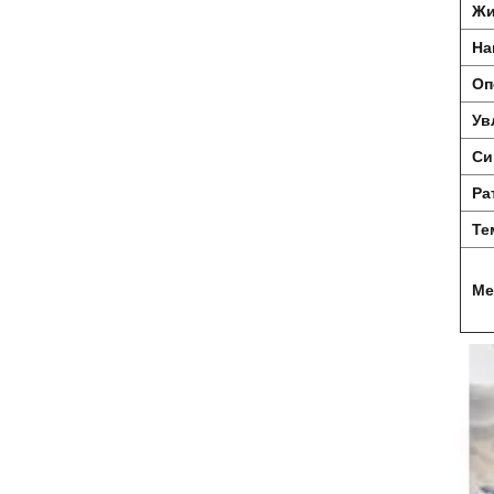
Жи
На
Оп
Ув
Си
Ра
Те
Ме