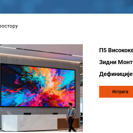
ростору
П5 Високок
Зидни Монт
Дефиниције
Истрага