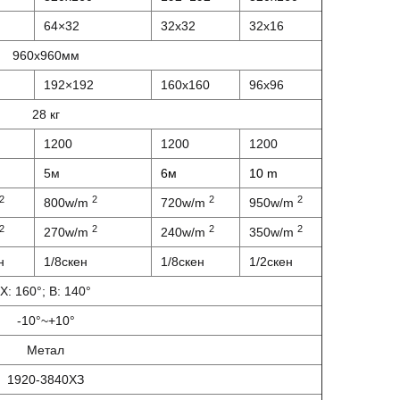
64×32
32х32
32х16
960х960мм
192×192
160x160
96х96
28 кг
1200
1200
1200
5м
6м
10 m
2
2
2
2
800w/m
720w/m
950w/m
2
2
2
2
270w/m
240w/m
350w/m
н
1/8скен
1/8скен
1/2скен
Х: 160°; В: 140°
-10°~+10°
Метал
1920-3840ХЗ