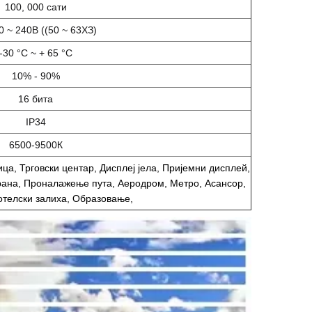
100, 000 сати
 ~ 240В ((50 ~ 63ХЗ)
-30 °C ~ + 65 °C
10% - 90%
16 бита
IP34
6500-9500К
ца, Трговски центар, Дисплеј јела, Пријемни дисплей,
ана, Проналажење пута, Аеродром, Метро, Асансор,
отелски залиха, Образовање,