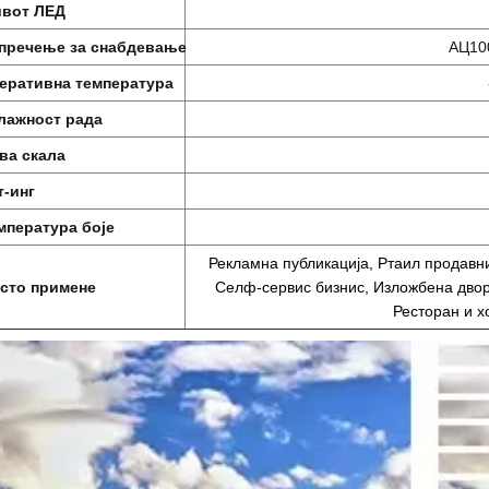
вот ЛЕД
пречење за снабдевање
АЦ100
еративна температура
лажност рада
ва скала
т-инг
мпература боје
Рекламна публикација, Ртаил продавни
сто примене
Селф-сервис бизнис, Изложбена двор
Ресторан и х