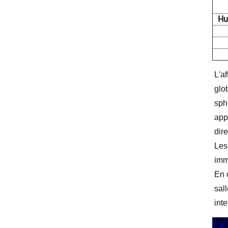
Hu
L'a
glo
sphé
app
dir
Les
imm
En o
sal
inte