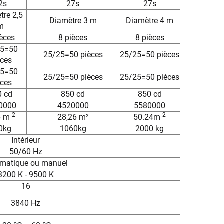
2s
27s
27s
tre 2,5
Diamètre 3 m
Diamètre 4 m
m
ièces
8 pièces
8 pièces
25=50
25/25=50 pièces
25/25=50 pièces
èces
25=50
25/25=50 pièces
25/25=50 pièces
èces
0 cd
850 cd
850 cd
0000
4520000
5580000
2
2
6 m
28,26 m²
50.24m
0kg
1060kg
2000 kg
Intérieur
50/60 Hz
matique ou manuel
3200 K - 9500 K
16
3840 Hz