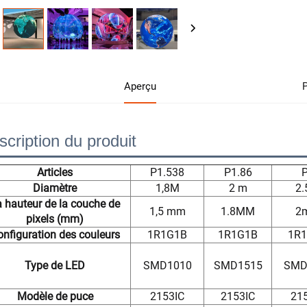
Aperçu
scription du produit
Articles
P1.538
P1.86
Diamètre
1,8M
2 m
2
 hauteur de la couche de
1,5 mm
1.8MM
2
pixels (mm)
onfiguration des couleurs
1R1G1B
1R1G1B
1R
Type de LED
SMD1010
SMD1515
SMD
Modèle de puce
2153IC
2153IC
21