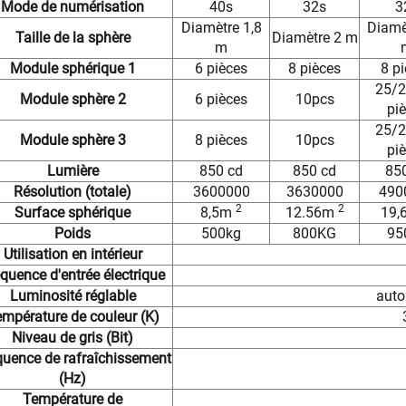
Mode de numérisation
40s
32s
3
Diamètre 1,8
Diamè
Taille de la sphère
Diamètre 2 m
m
Module sphérique 1
6 pièces
8 pièces
8 p
25/
Module sphère 2
6 pièces
10pcs
pi
25/
Module sphère 3
8 pièces
10pcs
pi
Lumière
850 cd
850 cd
85
Résolution (totale)
3600000
3630000
490
2
2
Surface sphérique
8,5m
12.56m
19,
Poids
500kg
800KG
95
Utilisation en intérieur
quence d'entrée électrique
Luminosité réglable
auto
mpérature de couleur (K)
Niveau de gris (Bit)
quence de rafraîchissement
(Hz)
Température de