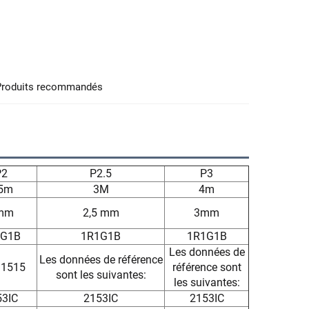
Produits recommandés
P2
P2.5
P3
.5m
3M
4m
mm
2,5 mm
3mm
1G1B
1R1G1B
1R1G1B
Les données de
Les données de référence
1515
référence sont
sont les suivantes:
les suivantes:
53IC
2153IC
2153IC