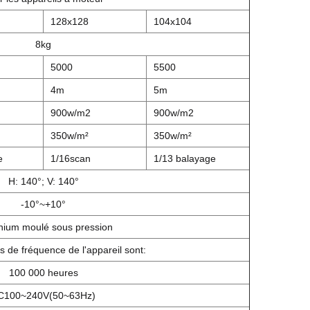
128x128
104x104
8kg
5000
5500
4m
5m
900w/m2
900w/m2
350w/m²
350w/m²
e
1/16scan
1/13 balayage
H: 140°; V: 140°
-10°~+10°
nium moulé sous pression
s de fréquence de l'appareil sont:
100 000 heures
C100~240V(50~63Hz)