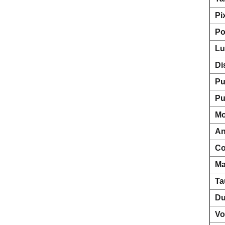
Pi
Po
Lu
Di
Pu
Pu
Mo
An
Co
Ma
Ta
Du
Vo