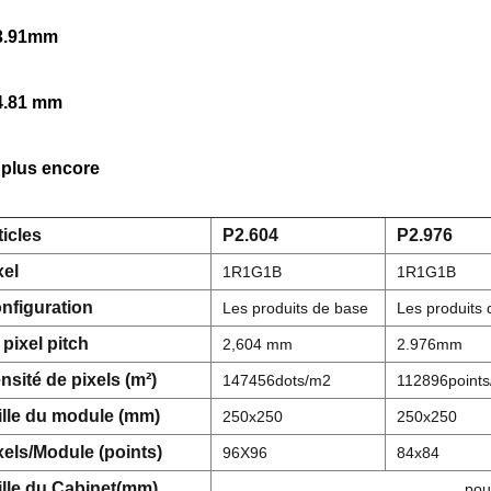
3.91mm 
4.81 mm 
t plus encore 
ticles
P2.604
P2.976
xel
1R1G1B
1R1G1B
nfiguration
Les produits de base
Les produits
 pixel pitch
2,604 mm
2.976mm
nsité de pixels (m²)
147456dots/m2
112896points
ille du module (mm)
250x250
250x250
xels/Module (points)
96X96
84x84
ille du Cabinet(mm)
pou