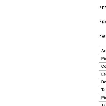
* P
* P
* e
Ar
Pi
Co
Le
De
Ta
Pi
Ta