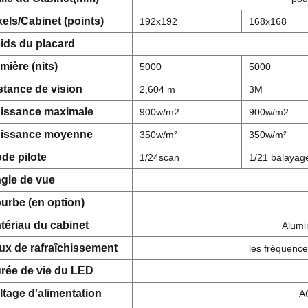
xels/Cabinet (points)
192x192
168x168
ids du placard
mière (nits)
5000
5000
stance de vision
2,604 m
3M
issance maximale
900w/m2
900w/m2
issance moyenne
350w/m²
350w/m²
de pilote
1/24scan
1/21 balayag
gle de vue
urbe (en option)
tériau du cabinet
Alumi
ux de rafraîchissement
les fréquence
rée de vie du LED
ltage d'alimentation
A