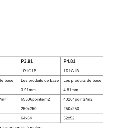
P3.91
P4.81
1R1G1B
1R1G1B
 de base
Les produits de base
Les produits de base
3.91mm
4.81mm
/m²
65536points/m2
43264points/m2
250x250
250x250
64x64
52x52
r les appareils à moteur