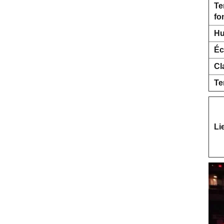
Te
fo
Hu
Éc
Cl
Te
Li