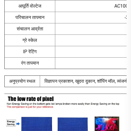
आपूर्ति वोल्टेज
AC100~
परिचालन तापमान
-3
संचालन आर्द्रता
ग्रे स्केल
IP रेटिंग
रंग तापमान
6
अनुप्रयोग स्थल
विज्ञापन प्रकाशन, खुदरा दुकान, शॉपिंग मॉल, व्यंजनों क