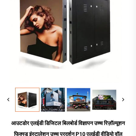
आउटडोर एलईडी डिजिटल बिलबोर्ड विज्ञापन उच्च रिज़ॉल्यूशन
फिक्स्ड इंस्टालेशन उच्च प्रदर्शन P10 एलईडी वीडियो वॉल