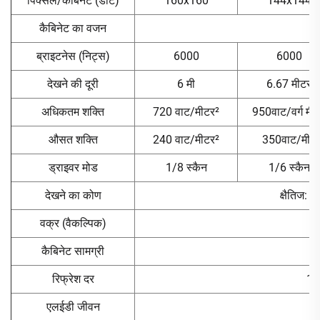
पिक्सेल/कैबिनेट (डॉट)
160x160
144x144
कैबिनेट का वजन
ब्राइटनेस (निट्स)
6000
6000
देखने की दूरी
6 मी
6.67 मीटर
अधिकतम शक्ति
720 वाट/मीटर²
950वाट/वर्ग मी
औसत शक्ति
240 वाट/मीटर²
350वाट/मी2
ड्राइवर मोड
1/8 स्कैन
1/6 स्कैन
देखने का कोण
क्षैतिज: 
वक्र (वैकल्पिक)
कैबिनेट सामग्री
रिफ्रेश दर
19
एलईडी जीवन
1