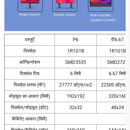
वस्तुएँ
P6
पी6.67
पिक्सेल
1R1G1B
1R1G1B
कॉन्फ़िगरेशन
SMD3535
SMD2727
पिक्सेल पिच
6 मिमी
6.67 मिमी
पिक्सेल घनत्व (मी²)
27777 डॉट्स/m2
22500 डॉट्स/
मॉड्यूल का आकार (मिमी)
192x192
320x160
पिक्सेल/मॉड्यूल (डॉट)
32x32
48x24
कैबिनेट आकार (मिमी)
9