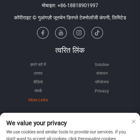
मोबाइल:
+86-18818901997
कॉपीराइट © गुआंगज़ौ जूनचेन डिस्प्ले टेक्नोलॉजी कंपनी, लिमिटेड
त्वरित लिंक
हमारे बारे में
Solution
उत्पाद
संसाधन
वीडियो
परियोजना
संपर्क
More Links
जानकारी
We value your privacy
हमारे साप्ताहिक न्यूज़लेटर को प्राप्त करने के लिए साइन अप करें
We use cookies and similar tools to provide our services. If you
don't want to accept all cookies, click Personalize cookies.