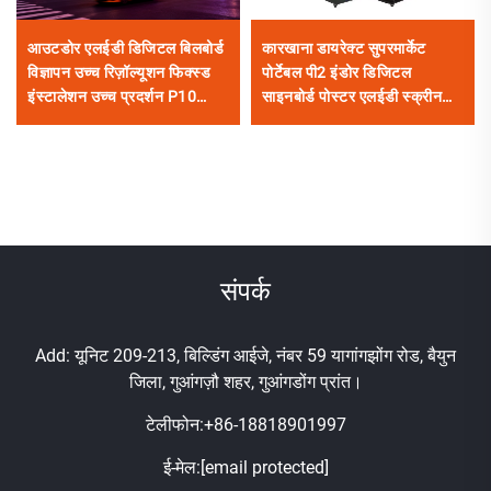
आउटडोर एलईडी डिजिटल बिलबोर्ड
कारखाना डायरेक्ट सुपरमार्केट
विज्ञापन उच्च रिज़ॉल्यूशन फिक्स्ड
पोर्टेबल पी2 इंडोर डिजिटल
इंस्टालेशन उच्च प्रदर्शन P10
साइनबोर्ड पोस्टर एलईडी स्क्रीन
एलईडी वीडियो वॉल विशाल स्क्रीन
विज्ञापन एलईडी पोस्टर मीडिया
डिस्प्ले
संपर्क
Add: यूनिट 209-213, बिल्डिंग आईजे, नंबर 59 यागांगझोंग रोड, बैयुन
जिला, गुआंगज़ौ शहर, गुआंगडोंग प्रांत।
टेलीफोन:
+86-18818901997
ई-मेल:
[email protected]