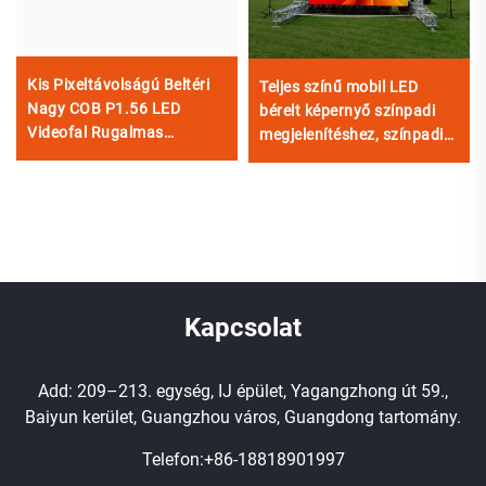
Kis Pixeltávolságú Beltéri
Teljes színű mobil LED
Nagy COB P1.56 LED
bérelt képernyő színpadi
Videofal Rugalmas
megjelenítéshez, színpadi
Kijelzőképernyő Panel
világításhoz és vizuális
Otthoni Mozinak
effektekhez
Kapcsolat
Add: 209–213. egység, IJ épület, Yagangzhong út 59.,
Baiyun kerület, Guangzhou város, Guangdong tartomány.
Telefon:
+86-18818901997