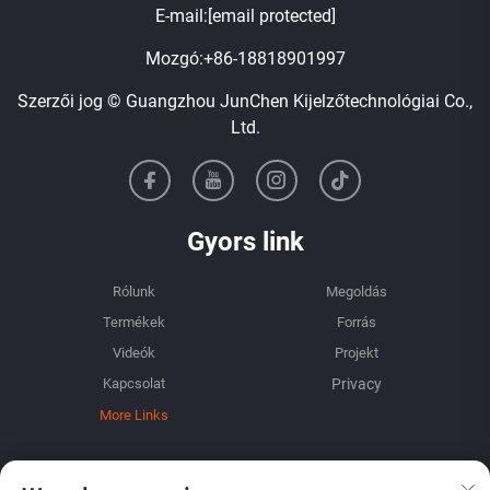
E-mail:
[email protected]
Mozgó:
+86-18818901997
Szerzői jog © Guangzhou JunChen Kijelzőtechnológiai Co.,
Ltd.
Gyors link
Rólunk
Megoldás
Termékek
Forrás
Videók
Projekt
Kapcsolat
More Links
Információ