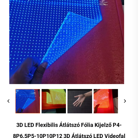
3D LED Flexibilis Átlátszó Fólia Kijelző P4-
8P6.5P5-10P10P12 3D Átlátszó LED Videofal