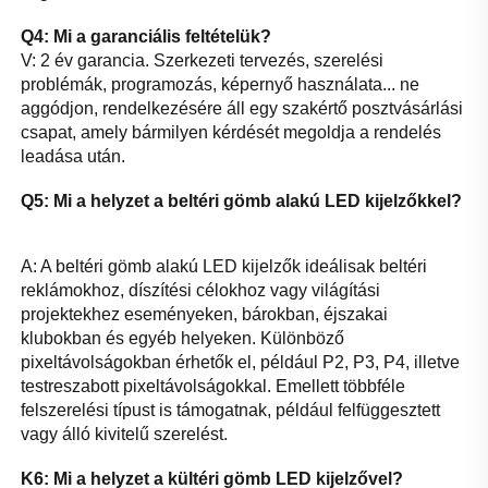
Q4: Mi a garanciális feltételük? 
V: 2 év garancia. Szerkezeti tervezés, szerelési 
problémák, programozás, képernyő használata... ne 
aggódjon, rendelkezésére áll egy szakértő posztvásárlási 
csapat, amely bármilyen kérdését megoldja a rendelés 
leadása után. 
Q5: Mi a helyzet a beltéri gömb alakú LED kijelzőkkel? 
A: A beltéri gömb alakú LED kijelzők ideálisak beltéri 
reklámokhoz, díszítési célokhoz vagy világítási 
projektekhez eseményeken, bárokban, éjszakai 
klubokban és egyéb helyeken. Különböző 
pixeltávolságokban érhetők el, például P2, P3, P4, illetve 
testreszabott pixeltávolságokkal. Emellett többféle 
felszerelési típust is támogatnak, például felfüggesztett 
vagy álló kivitelű szerelést. 
K6: Mi a helyzet a kültéri gömb LED kijelzővel? 