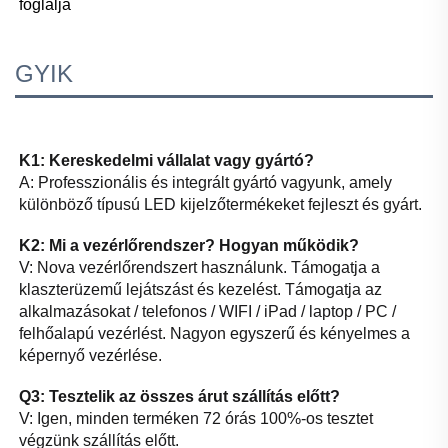
foglalja 
GYIK
K1: Kereskedelmi vállalat vagy gyártó? 
A: Professzionális és integrált gyártó vagyunk, amely 
különböző típusú LED kijelzőtermékeket fejleszt és gyárt. 
K2: Mi a vezérlőrendszer? Hogyan működik? 
V: Nova vezérlőrendszert használunk. Támogatja a 
klaszterüzemű lejátszást és kezelést. Támogatja az 
alkalmazásokat / telefonos / WIFI / iPad / laptop / PC / 
felhőalapú vezérlést. Nagyon egyszerű és kényelmes a 
képernyő vezérlése. 
Q3: Tesztelik az összes árut szállítás előtt? 
V: Igen, minden terméken 72 órás 100%-os tesztet 
végzünk szállítás előtt. 