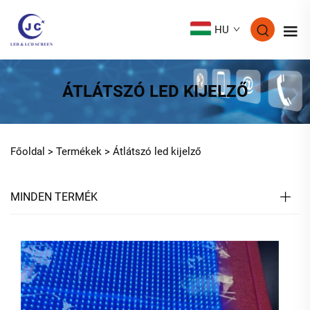
HU
ÁTLÁTSZÓ LED KIJELZŐ
Főoldal >
Termékek
>
Átlátszó led kijelző
MINDEN TERMÉK