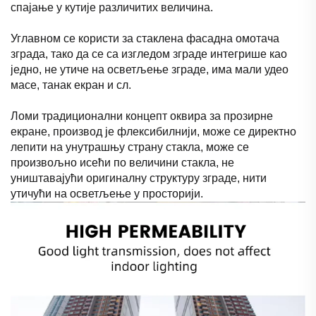
спајање у кутије различитих величина.
Углавном се користи за стаклена фасадна омотача
зграда, тако да се са изгледом зграде интегрише као
једно, не утиче на осветљење зграде, има мали удео
масе, танак екран и сл.
Ломи традиционални концепт оквира за прозирне
екране, производ је флексибилнији, може се директно
лепити на унутрашњу страну стакла, може се
произвољно исећи по величини стакла, не
уништавајући оригиналну структуру зграде, нити
утичући на осветљење у просторији.