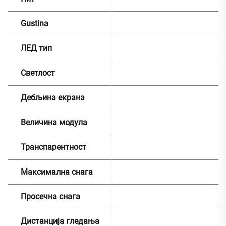
Gustina
ЛЕД тип
Светлост
Дебљина екрана
Величина модула
Транспарентност
Максимална снага
Просечна снага
Дистанција гледања