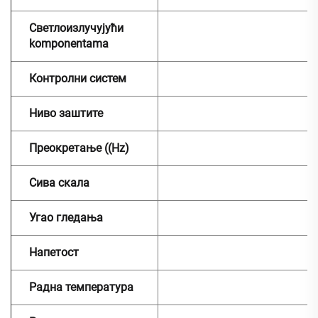
Светлоизлучујући
komponentama
Контролни систем
Ниво заштите
Преокретање ((Hz)
Сива скала
Угао гледања
Напетост
Радна температура