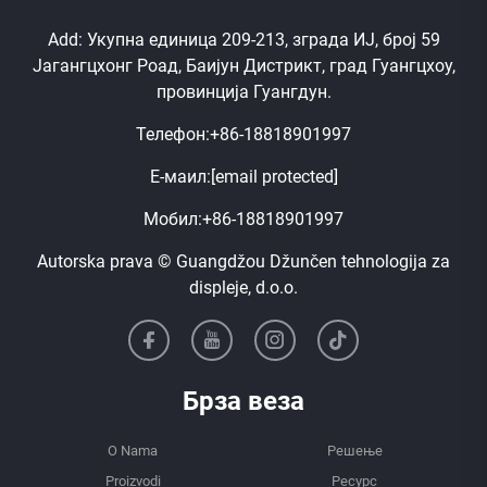
Add: Укупна единица 209-213, зграда ИЈ, број 59
Јагангцхонг Роад, Баијун Дистрикт, град Гуангцхоу,
провинција Гуангдун.
Телефон:
+86-18818901997
Е-маил:
[email protected]
Мобил:
+86-18818901997
Autorska prava © Guangdžou Džunčen tehnologija za
displeje, d.o.o.
Брза веза
O Nama
Решење
Proizvodi
Ресурс