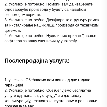
2. Уколико је потребно. Помоћи вам да изаберете 
одговарајуће производе у буџету са највећом 
економијом користи. 
3. Уколико је потребно. Дизајнирајте структуру рамка 
за инсталирање наших ЛЕД производа са техничким 
цртежом. 
4. Уколико је потребно. Нудили смо прилагођавање 
софтвера за вашу специфичну употребу. 
Послепродајна услуга: 
1. у вези са Обећавамо вам више од две године 
гаранције! 
2. Уколико је потребно. Обезбеђујемо бесплатне 
услуге одржавања, укључујући и даљинску 
конфигурацију, техничко консултовање и решавање 
проблема за вас. 