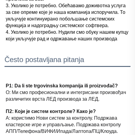
3. Уколико је потребно. Обећавамо доживотна услуга 
за све опреме које је наша компанија испоручила. То 
укључује континуирано побољшање системских 
функција и надоградњу системског софтвера. 
4. Уколико је потребно. Нудили смо обуку нашем купцу 
који укључује рад и одржавање наших производа 
Često postavljana pitanja
P1: Da li ste trgovinska kompanija ili proizvođač? 
О: Ми смо професионални и интегрисани произвођач 
различитих врста ЛЕД производа за ЛЕД. 
П2: Који је систем контроле? Како је? 
А: користимо Нови систем за контролу. Подржава 
кластерске игре и управљање. Подржава контролу 
АПП/Телефона/ВИФИ/Ипада/Лаптопа/ПЦ/Клоуда. 