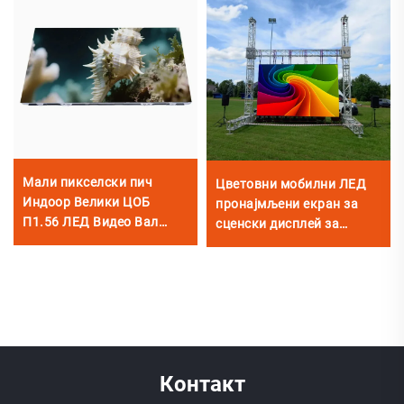
Мали пикселски пич
Цветовни мобилни ЛЕД
Индоор Велики ЦОБ
пронајмљени екран за
П1.56 ЛЕД Видео Вал
сценски дисплей за
Флексибилни екран за
сценско осветљење и
кућну биоскопску сцену
визуелне ефекте
Контакт