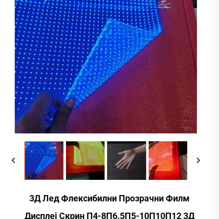
3Д Лед Флексибилни Прозрачни Филм
Дисплеј Скрин П4-8П6.5П5-10П10П12 3Д