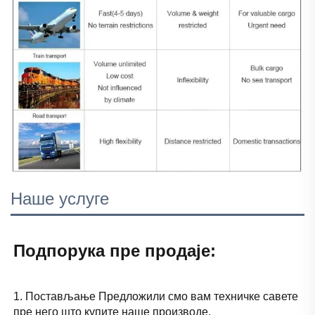
Наше услуге
Подпорука пре продаје: 
1. Постављање Предложили смо вам техничке савете 
пре него што купите наше производе. 