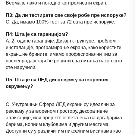
Веома је лако и погодно контролисати екран. 
П3: Да ли тестирате све своје робе пре испоруке? 
О: Да, имамо 100% тест за 72 сата пре испоруке. 
П4: Шта је са гаранцијом? 
А: 2 године гаранције. Дизајн структуре, проблем 
инсталације, програмирање екрана, како користити 
екран...не брините, имамо професионални тим за 
послепродају који ће решити сва питања након што 
сте наручили. 
П5: Шта је са ЛЕД дисплејем у затвореном 
окружењу? 
О: Унутрашњи Сфера ЛЕД екрани су идеални за 
рекламу у затвореном простору, декоративне 
апликације, или пројекте осветљења на догађајима, 
барима, ноћним клубовима и другим местима. 
Доступни су у различитим пикселним висинама као 