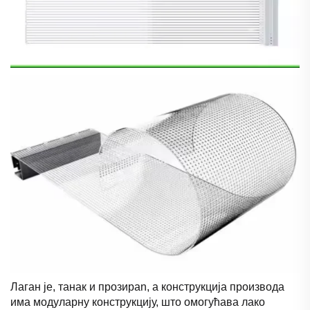
Лаган је, танак и прозирan, а конструкција производа
има модуларну конструкцију, што омогућава лако