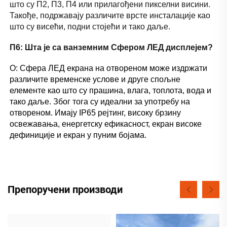
што су П2, П3, П4 или прилагођени пикселни висини. 
Такође, подржавају различите врсте инсталације као 
што су висећи, подни стојећи и тако даље. 
П6: Шта је са ванземним Сфером ЛЕД дисплејем? 
О: Сфера ЛЕД екрана на отвореном може издржати 
различите временске услове и друге спољне 
елементе као што су прашина, влага, топлота, вода и 
тако даље. Због тога су идеални за употребу на 
отвореном. Имају IP65 рејтинг, високу брзину 
освежавања, енергетску ефикасност, екран високе 
дефиниције и екран у пуним бојама. 
Препоручени производи