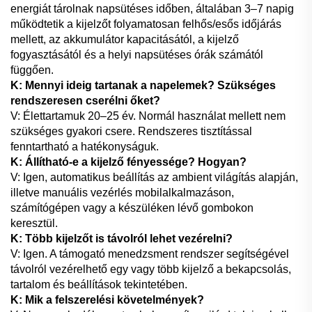
energiát tárolnak napsütéses időben, általában 3–7 napig
működtetik a kijelzőt folyamatosan felhős/esős időjárás
mellett, az akkumulátor kapacitásától, a kijelző
fogyasztásától és a helyi napsütéses órák számától
függően.
K: Mennyi ideig tartanak a napelemek? Szükséges
rendszeresen cserélni őket?
V: Élettartamuk 20–25 év. Normál használat mellett nem
szükséges gyakori csere. Rendszeres tisztítással
fenntartható a hatékonyságuk.
K: Állítható-e a kijelző fényessége? Hogyan?
V: Igen, automatikus beállítás az ambient világítás alapján,
illetve manuális vezérlés mobilalkalmazáson,
számítógépen vagy a készüléken lévő gombokon
keresztül.
K: Több kijelzőt is távolról lehet vezérelni?
V: Igen. A támogató menedzsment rendszer segítségével
távolról vezérelhető egy vagy több kijelző a bekapcsolás,
tartalom és beállítások tekintetében.
K: Mik a felszerelési követelmények?