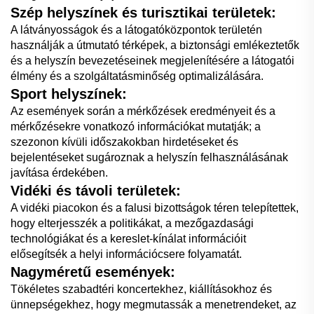
Szép helyszínek és turisztikai területek:
A látványosságok és a látogatóközpontok területén
használják a útmutató térképek, a biztonsági emlékeztetők
és a helyszín bevezetéseinek megjelenítésére a látogatói
élmény és a szolgáltatásminőség optimalizálására.
Sport helyszínek:
Az események során a mérkőzések eredményeit és a
mérkőzésekre vonatkozó információkat mutatják; a
szezonon kívüli időszakokban hirdetéseket és
bejelentéseket sugároznak a helyszín felhasználásának
javítása érdekében.
Vidéki és távoli területek:
A vidéki piacokon és a falusi bizottságok téren telepítettek,
hogy elterjesszék a politikákat, a mezőgazdasági
technológiákat és a kereslet-kínálat információit
elősegítsék a helyi információcsere folyamatát.
Nagyméretű események:
Tökéletes szabadtéri koncertekhez, kiállításokhoz és
ünnepségekhez, hogy megmutassák a menetrendeket, az