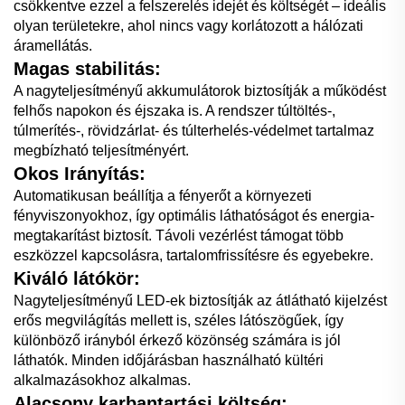
csökkentve ezzel a felszerelés idejét és költségét – ideális
olyan területekre, ahol nincs vagy korlátozott a hálózati
áramellátás.
Magas stabilitás:
A nagyteljesítményű akkumulátorok biztosítják a működést
felhős napokon és éjszaka is. A rendszer túltöltés-,
túlmerítés-, rövidzárlat- és túlterhelés-védelmet tartalmaz
megbízható teljesítményért.
Okos Irányítás:
Automatikusan beállítja a fényerőt a környezeti
fényviszonyokhoz, így optimális láthatóságot és energia-
megtakarítást biztosít. Távoli vezérlést támogat több
eszközzel kapcsolásra, tartalomfrissítésre és egyebekre.
Kiváló látókör:
Nagyteljesítményű LED-ek biztosítják az átlátható kijelzést
erős megvilágítás mellett is, széles látószögűek, így
különböző irányból érkező közönség számára is jól
láthatók. Minden időjárásban használható kültéri
alkalmazásokhoz alkalmas.
Alacsony karbantartási költség: