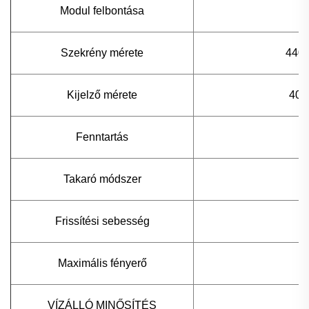
Modul felbontása
Szekrény mérete
440
Kijelző mérete
400
Fenntartás
Takaró módszer
Frissítési sebesség
Maximális fényerő
VÍZÁLLÓ MINŐSÍTÉS