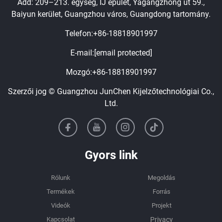
Add: 209–213. egység, IJ épület, Yagangzhong út 59.,
Baiyun kerület, Guangzhou város, Guangdong tartomány.
Telefon:
+86-18818901997
E-mail:
[email protected]
Mozgó:
+86-18818901997
Szerzői jog © Guangzhou JunChen Kijelzőtechnológiai Co.,
Ltd.
Gyors link
Rólunk
Megoldás
Termékek
Forrás
Videók
Projekt
Kapcsolat