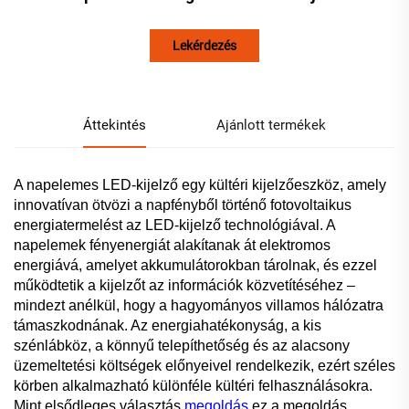
Lekérdezés
Áttekintés
Ajánlott termékek
A napelemes LED-kijelző egy kültéri kijelzőeszköz, amely
innovatívan ötvözi a napfényből történő fotovoltaikus
energiatermelést az LED-kijelző technológiával. A
napelemek fényenergiát alakítanak át elektromos
energiává, amelyet akkumulátorokban tárolnak, és ezzel
működtetik a kijelzőt az információk közvetítéséhez –
mindezt anélkül, hogy a hagyományos villamos hálózatra
támaszkodnának. Az energiahatékonyság, a kis
szénlábköz, a könnyű telepíthetőség és az alacsony
üzemeltetési költségek előnyeivel rendelkezik, ezért széles
körben alkalmazható különféle kültéri felhasználásokra.
Mint elsődleges választás
megoldás
ez a megoldás