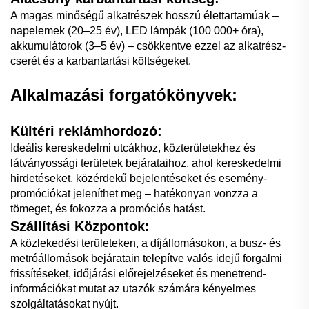
A magas minőségű alkatrészek hosszú élettartamúak –
napelemek (20–25 év), LED lámpák (100 000+ óra),
akkumulátorok (3–5 év) – csökkentve ezzel az alkatrész-
cserét és a karbantartási költségeket.
Alkalmazási forgatókönyvek:
Kültéri reklámhordozó:
Ideális kereskedelmi utcákhoz, közterületekhez és
látványossági területek bejárataihoz, ahol kereskedelmi
hirdetéseket, közérdekű bejelentéseket és esemény-
promóciókat jeleníthet meg – hatékonyan vonzza a
tömeget, és fokozza a promóciós hatást.
Szállítási Központok:
A közlekedési területeken, a díjállomásokon, a busz- és
metróállomások bejáratain telepítve valós idejű forgalmi
frissítéseket, időjárási előrejelzéseket és menetrend-
információkat mutat az utazók számára kényelmes
szolgáltatásokat nyújt.