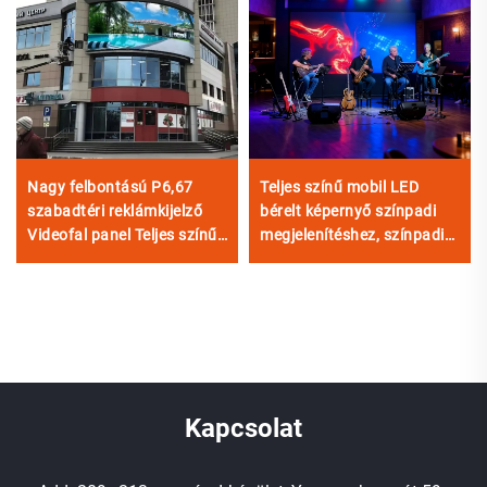
Nagy felbontású P6,67
Teljes színű mobil LED
szabadtéri reklámkijelző
bérelt képernyő színpadi
Videofal panel Teljes színű,
megjelenítéshez, színpadi
tartós LED digitális kijelző
világításhoz és vizuális
3840 Hz
effektekhez
Kapcsolat