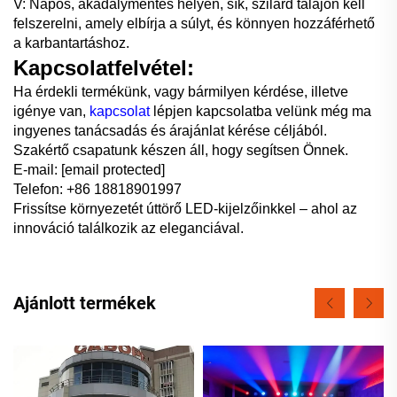
V: Napos, akadálymentes helyen, sík, szilárd talajon kell
felszerelni, amely elbírja a súlyt, és könnyen hozzáférhető
a karbantartáshoz.
Kapcsolatfelvétel:
Ha érdekli termékünk, vagy bármilyen kérdése, illetve
igénye van,
kapcsolat
lépjen kapcsolatba velünk még ma
ingyenes tanácsadás és árajánlat kérése céljából.
Szakértő csapatunk készen áll, hogy segítsen Önnek.
E-mail:
[email protected]
Telefon: +86 18818901997
Frissítse környezetét úttörő LED-kijelzőinkkel – ahol az
innováció találkozik az eleganciával.
Ajánlott termékek