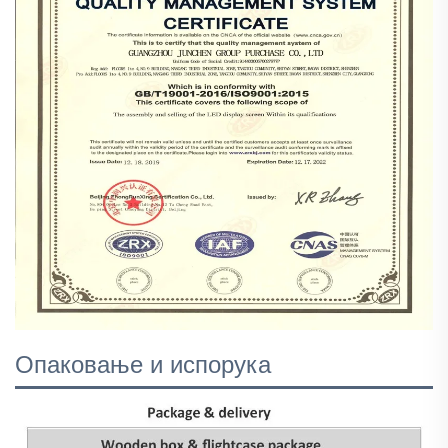
Опаковање и испорука