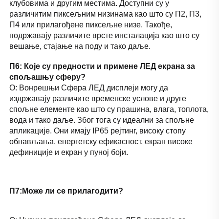
клубовима и другим местима. Доступни су у 
различитим пиксељним низинама као што су П2, П3, 
П4 или прилагођене пиксељне низе. Такође, 
подржавају различите врсте инсталација као што су 
вешање, стајање на поду и тако даље. 
П6: Које су предности и примене ЛЕД екрана за 
спољашњу сферу? 
О: Вонрешњи Сфера ЛЕД дисплеји могу да 
издржавају различите временске услове и друге 
спољне елементе као што су прашина, влага, топлота, 
вода и тако даље. Због тога су идеални за спољне 
апликације. Они имају IP65 рејтинг, високу стопу 
обнављања, енергетску ефикасност, екран високе 
дефиниције и екран у пуној боји. 
П7:Може ли се прилагодити? 