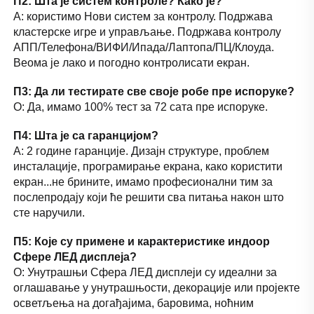
П2: Шта је систем контроле? Како је? 
А: користимо Нови систем за контролу. Подржава 
кластерске игре и управљање. Подржава контролу 
АПП/Телефона/ВИФИ/Ипада/Лаптопа/ПЦ/Клоуда. 
Веома је лако и погодно контролисати екран. 
П3: Да ли тестирате све своје робе пре испоруке? 
О: Да, имамо 100% тест за 72 сата пре испоруке. 
П4: Шта је са гаранцијом? 
А: 2 године гаранције. Дизајн структуре, проблем 
инсталације, програмирање екрана, како користити 
екран...не брините, имамо професионални тим за 
послепродају који ће решити сва питања након што 
сте наручили. 
П5: Које су примене и карактеристике индоор 
Сфере ЛЕД дисплеја? 
О: Унутрашњи Сфера ЛЕД дисплеји су идеални за 
оглашавање у унутрашњости, декорације или пројекте 
осветљења на догађајима, баровима, ноћним 