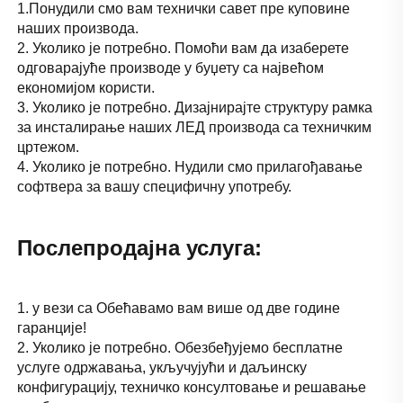
1.Понудили смо вам технички савет пре куповине 
наших производа. 
2. Уколико је потребно. Помоћи вам да изаберете 
одговарајуће производе у буџету са највећом 
економијом користи. 
3. Уколико је потребно. Дизајнирајте структуру рамка 
за инсталирање наших ЛЕД производа са техничким 
цртежом. 
4. Уколико је потребно. Нудили смо прилагођавање 
софтвера за вашу специфичну употребу. 
Послепродајна услуга: 
1. у вези са Обећавамо вам више од две године 
гаранције! 
2. Уколико је потребно. Обезбеђујемо бесплатне 
услуге одржавања, укључујући и даљинску 
конфигурацију, техничко консултовање и решавање 