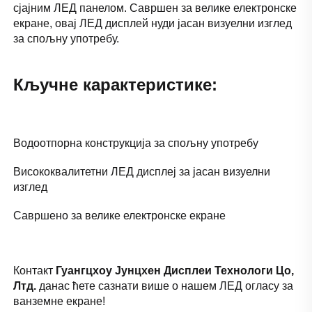
сјајним ЛЕД панелом. Савршен за велике електронске 
екране, овај ЛЕД дисплей нуди јасан визуелни изглед 
за спољну употребу. 
Кључне карактеристике: 
Водоотпорна конструкција за спољну употребу 
Висококвалитетни ЛЕД дисплеј за јасан визуелни 
изглед 
Савршено за велике електронске екране 
Контакт 
Гуангцхоу Јунцхен Дисплеи Технологи Цо, 
Лтд. 
данас ћете сазнати више о нашем ЛЕД огласу за 
ванземне екране! 