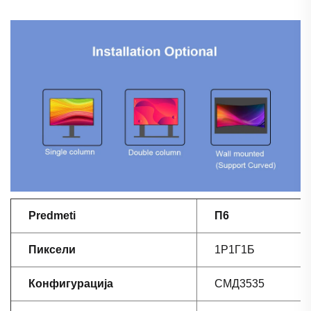
Predmeti
П6
Пиксели
1Р1Г1Б
Конфигурација
СМД3535