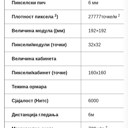
Пикселски пич
6 мм
2
2
Плотност пиксела
)
27777точке/м
Величина модула ((мм)
192×192
Пиксели/модули (точки)
32х32
Величина кабинета
Пиксели/кабинет (точке)
160x160
Тежина ормара
Сјајалост (Нитс)
6000
Дистанција гледања
6м
2