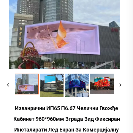
Изванрични ИП65 П6.67 Челични Гвожђе
Кабинет 960*960мм Зграда Зид Фиксиран
Инсталирати Лед Екран За Комерцијалну