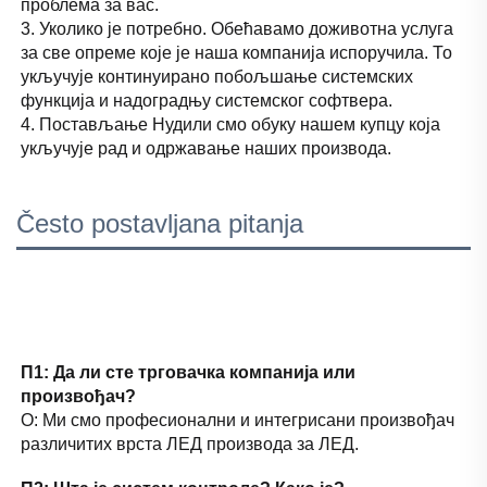
проблема за вас. 
3. Уколико је потребно. Обећавамо доживотна услуга 
за све опреме које је наша компанија испоручила. То 
укључује континуирано побољшање системских 
функција и надоградњу системског софтвера. 
4. Постављање Нудили смо обуку нашем купцу која 
укључује рад и одржавање наших производа. 
Često postavljana pitanja
П1: Да ли сте трговачка компанија или 
произвођач? 
О: Ми смо професионални и интегрисани произвођач 
различитих врста ЛЕД производа за ЛЕД. 