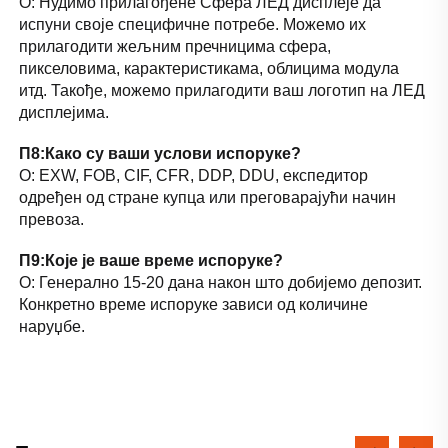
О: Нудимо прилагођене Сфера ЛЕД дисплеје да 
испуни своје специфичне потребе. Можемо их 
прилагодити жељним пречницима сфера, 
пикселовима, карактеристикама, облицима модула 
итд. Такође, можемо прилагодити ваш логотип на ЛЕД 
дисплејима. 
П8:Како су ваши услови испоруке? 
О: EXW, FOB, CIF, CFR, DDP, DDU, експедитор 
одређен од стране купца или преговарајући начин 
превоза. 
П9:Које је ваше време испоруке? 
О: Генерално 15-20 дана након што добијемо депозит. 
Конкретно време испоруке зависи од количине 
наруџбе. 