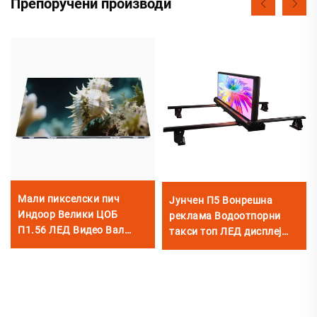
Препоручени производи
Мали пикселски пич
Јунчен П5 Вонрешна
Индоор Велики ЦОБ
реклама Водоотпорни
П1.56 ЛЕД Видео Вал
такси топ ЛЕД дисплеј
Флексибилни екран за
Видео ѕитни знак
кућну биоскопску сцену
Мобилни рекламни екран
за аутомобиле