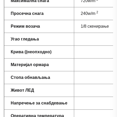
Максимална снага
720w/m
2
Просечна снага
240w/m
Режим возача
1/8 скенирање
Угао гледања
Крива ((неопходно)
Материјал ормара
Стопа обнављања
Живот ЛЕД
Напречење за снабдевање
Оперативна температура