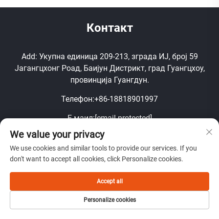
Контакт
Add: Укупна единица 209-213, зграда ИЈ, број 59
Јагангцхонг Роад, Баијун Дистрикт, град Гуангцхоу,
провинција Гуангдун.
Телефон:
+86-18818901997
Е-маил:
[email protected]
We value your privacy
Мобил:
+86-18818901997
We use cookies and similar tools to provide our services. If you
Autorska prava © Guangdžou Džunčen tehnologija za
don't want to accept all cookies, click Personalize cookies.
displeje, d.o.o.
Accept all
Personalize cookies
Брза веза