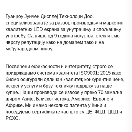
Гуанџоу Јунчен Дисплеј Технолоџи Доо. 
специјализована је за развој, производњу и маркетинг 
квалитетних LED екрана за унутрашњу и спољашњу 
употребу. Са више од 9 година искуства, стекли смо 
чврсту репутацију како на домаћем тако и на 
међународном нивоу. 
Посвећени ефикасности и интегритету, строго се 
придржавамо система квалитета ISO9001: 2015 како 
бисмо осигурали одличан квалитет, конкурентне цене, 
искрену услугу и брзу техничку подршку за наше 
купце. Наши производи се извозе у преко 70 земаља 
широм Азије, Блиског истока, Америке, Европе и 
Африке. Ми имамо неколико патента у Кини и 
поседујемо сертификате као што су ЦЕ, ФЦЦ, ЦЦЦ и 
РОХС. 