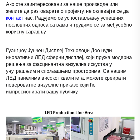
Ако сте заинтересовани за наше производе или 
желите да разговарате о пројекту, не оклевајте се да 
контакт 
нас. Радујемо се успостављању успешних 
пословних односа са вама и трудимо се за међусобно 
корисну сарадњу. 
Гуангџоу Јунчен Дисплеј Технолоџи Доо нуди 
иновативни ЛЕД сферни дисплеј, који пружа модерна 
решења за фасцинантна визуелна искуства у 
унутрашњим и спољашњим просторима. Са нашим 
ЛЕД панелима високог квалитета, можете креирати 
невероватне визуелне приказе који ће 
импресионирати вашу публику. 