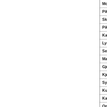
Mo
Pi
Sk
Pi
Ka
Ly
Se
Ma
Gj
Kj
Sy
Ku
Ka
Op