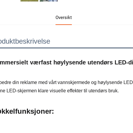
Oversikt
oduktbeskrivelse
mmersielt værfast høylysende utendørs LED-dig
bedre din reklame med vårt vannskjermede og høylysende LED-pane
ne LED-skjermen klare visuelle effekter til utendørs bruk. 
kkelfunksjoner: 