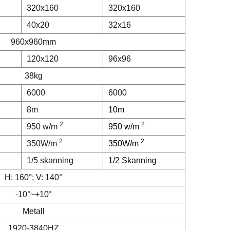
320x160
320x160
40x20
32x16
960x960mm
120x120
96x96
38kg
6000
6000
8m
10m
2
2
950 w/m
950 w/m
2
2
350W/m
350W/m
1/5 skanning
1/2 Skanning
H: 160°; V: 140°
-10°~+10°
Metall
1920-3840HZ