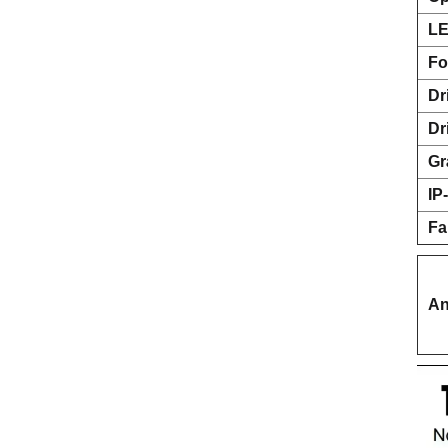
LE
Fo
Dr
Dr
Gr
IP
Fa
An