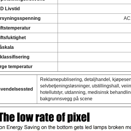
D Livstid
rsyningsspenning
AC
iftstemperatur
iftsfuktighet
åskala
-klassifisering
rge temperatur
Reklamepublisering, detaljhandel, kjøpesente
selvbetjeningsløsninger, utstillingshall, veii
vendelsessted
hotellutstyr, utdanning, medisinsk behandli
bakgrunnsvegg på scene