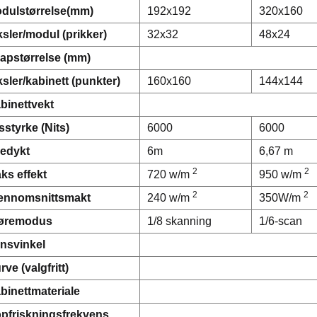
dulstørrelse(mm)
192x192
320x160
ksler/modul (prikker)
32x32
48x24
apstørrelse (mm)
ksler/kabinett (punkter)
160x160
144x144
binettvekt
sstyrke (Nits)
6000
6000
edykt
6m
6,67 m
2
2
ks effekt
720 w/m
950 w/m
2
2
ennomsnittsmakt
240 w/m
350W/m
øremodus
1/8 skanning
1/6-scan
nsvinkel
rve (valgfritt)
binettmateriale
pfriskningsfrekvens