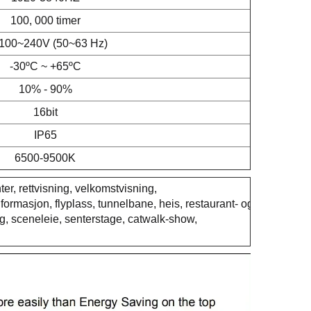
100, 000 timer
100~240V (50~63 Hz)
-30ºC ~ +65ºC
10% - 90%
16bit
IP65
6500-9500K
r, rettvisning, velkomstvisning,
nformasjon, flyplass, tunnelbane, heis, restaurant- og
ng, sceneleie, senterstage, catwalk-show,