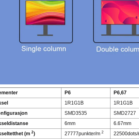
ementer
P6
P6,67
ksel
1R1G1B
1R1G1B
nfigurasjon
SMD3535
SMD2727
kseldistanse
6mm
6.67mm
2
2
kseltetthet (m
)
27777punkter/m
22500dots