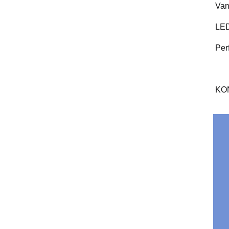
Van
LED
Perf
KO