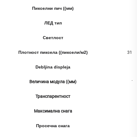
Пикселни пич ((мм)
ЛЕД тип
Светлост
4
Плотност пиксела ((пиксели/м2)
3125
Debljina displeja
Величина модула ((мм)
12
Транспарентност
Максимална снага
Просечна снага