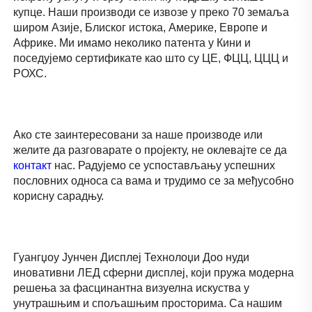
купце. Наши производи се извозе у преко 70 земаља 
широм Азије, Блиског истока, Америке, Европе и 
Африке. Ми имамо неколико патента у Кини и 
поседујемо сертификате као што су ЦЕ, ФЦЦ, ЦЦЦ и 
РОХС. 
Ако сте заинтересовани за наше производе или 
желите да разговарате о пројекту, не оклевајте се да 
контакт 
нас. Радујемо се успостављању успешних 
пословних односа са вама и трудимо се за међусобно 
корисну сарадњу. 
Гуангџоу Јунчен Дисплеј Технолоџи Доо нуди 
иновативни ЛЕД сферни дисплеј, који пружа модерна 
решења за фасцинантна визуелна искуства у 
унутрашњим и спољашњим просторима. Са нашим 