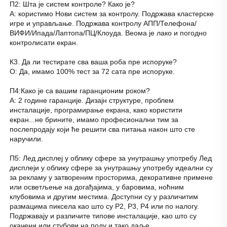
П2: Шта је систем контроле? Како је? 
А: користимо Нови систем за контролу. Подржава кластерске 
игре и управљање. Подржава контролу АПП/Телефона/
ВИФИ/Ипада/Лаптопа/ПЦ/Клоуда. Веома је лако и погодно 
контролисати екран. 
К3. Да ли тестирате сва ваша роба пре испоруке? 
О: Да, имамо 100% тест за 72 сата пре испоруке. 
П4:Како је са вашим гаранционим роком? 
А: 2 године гаранције. Дизајн структуре, проблем 
инсталације, програмирање екрана, како користити 
екран...не брините, имамо професионални тим за 
послепродају који ће решити сва питања након што сте 
наручили. 
П5: 
Лед дисплеј у облику сфере за унутрашњу употребу 
Лед 
дисплеји у облику сфере за унутрашњу употребу идеални су 
за рекламу у затвореним просторима, декоративне примене 
или осветљење на догађајима, у баровима, ноћним 
клубовима и другим местима. Доступни су у различитим 
размацима пиксела као што су P2, P3, P4 или по налогу. 
Подржавају и различите типове инсталације, као што су 
окачени или стубови на поду и тако даље. 