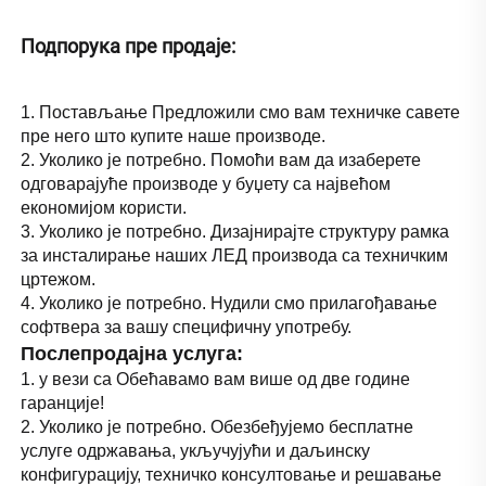
Подпорука пре продаје: 
1. Постављање Предложили смо вам техничке савете 
пре него што купите наше производе. 
2. Уколико је потребно. Помоћи вам да изаберете 
одговарајуће производе у буџету са највећом 
економијом користи. 
3. Уколико је потребно. Дизајнирајте структуру рамка 
за инсталирање наших ЛЕД производа са техничким 
цртежом. 
4. Уколико је потребно. Нудили смо прилагођавање 
софтвера за вашу специфичну употребу. 
Послепродајна услуга: 
1. у вези са Обећавамо вам више од две године 
гаранције! 
2. Уколико је потребно. Обезбеђујемо бесплатне 
услуге одржавања, укључујући и даљинску 
конфигурацију, техничко консултовање и решавање 