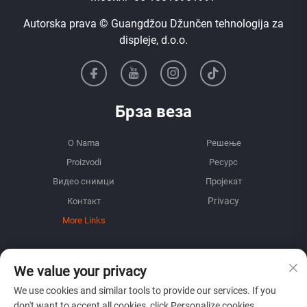
Autorska prava © Guangdžou Džunčen tehnologija za
displeje, d.o.o.
Брза веза
O Nama
Решење
Proizvodi
Ресурс
Видео снимци
Пројекат
Контакт
More Links
ИНФОРМАЦИЈА
We value your privacy
Пријавите се да бисте добили наш недељни новинар
We use cookies and similar tools to provide our services. If you
don't want to accept all cookies, click Personalize cookies.