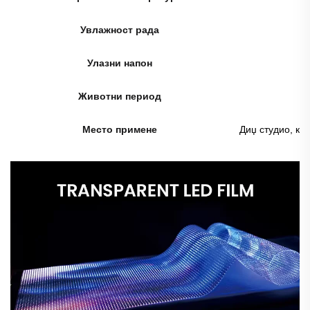
Увлажност рада
Улазни напон
Животни период
Место примене
Диџ студио, ко