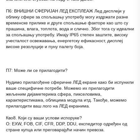
П6: 
ВНИШНИ СФЕРИЈАН ЛЕД ЕКСПЛЕАЖ 
Лед дисплеји у 
облику сфере за спољашњу употребу могу издржати разне 
временске прилике и друге спољашње факторе као што су 
прашина, влага, топлота, вода и слично. Због тога су идеални 
за спољашњу употребу. Имају IP65 степен заштите, високу 
учесталост освежавања, енергетску ефикасност, дисплеј 
високе резолуције и пуну палету боја. 
П7: Може ли се прилагодити? 
Нудимо прилагођене сферичне ЛЕД екране како би испунили 
ваше специфичне потребе. Можемо их прилагодити 
жељеним дијаметерима сфера, пикселовима, 
карактеристикама, облицима модула итд. Такође, можемо 
прилагодити ваш лого на ЛЕД екранима. 
Кво8. Који су ваши услови испоруке? 
О: EXW, FOB, CIF, CFR, DDP, DDU, експедитор одређен од 
стране купца или преговарајући начин превоза. 