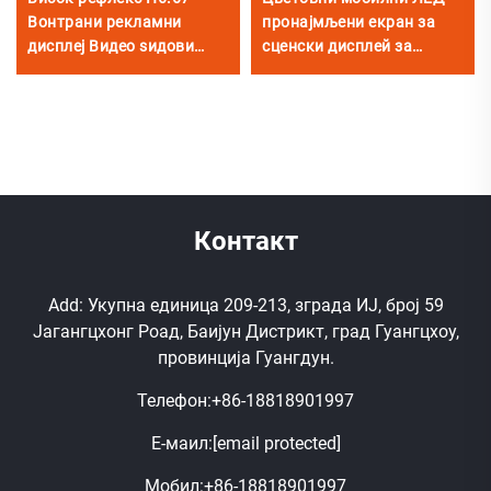
Вонтрани рекламни
пронајмљени екран за
дисплеј Видео ѕидови
сценски дисплей за
панел Пунобојни трајни
сценско осветљење и
ЛЕД дигитални дисплеј
визуелне ефекте
3840ХЗ
Контакт
Add: Укупна единица 209-213, зграда ИЈ, број 59
Јагангцхонг Роад, Баијун Дистрикт, град Гуангцхоу,
провинција Гуангдун.
Телефон:
+86-18818901997
Е-маил:
[email protected]
Мобил:
+86-18818901997