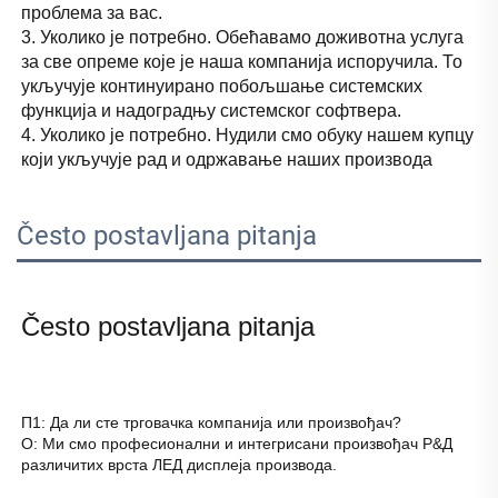
проблема за вас. 
3. Уколико је потребно. Обећавамо доживотна услуга 
за све опреме које је наша компанија испоручила. То 
укључује континуирано побољшање системских 
функција и надоградњу системског софтвера. 
4. Уколико је потребно. Нудили смо обуку нашем купцу 
који укључује рад и одржавање наших производа 
Često postavljana pitanja
Često postavljana pitanja 
П1: Да ли сте трговачка компанија или произвођач? 
О: Ми смо професионални и интегрисани произвођач Р&Д 
различитих врста ЛЕД дисплеја производа. 