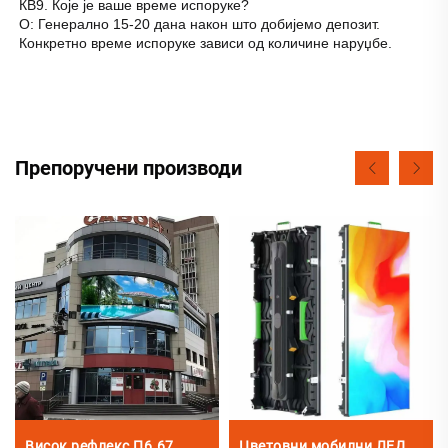
КВ9. Које је ваше време испоруке? 
О: Генерално 15-20 дана након што добијемо депозит. 
Конкретно време испоруке зависи од количине наруџбе. 
Препоручени производи
Висок рефлекс П6.67
Цветовни мобилни ЛЕД