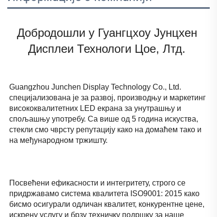
Добродошли у Гуангцхоу Јунцхен 
Дисплеи Технологи Цое, Лтд. 
Guangzhou Junchen Display Technology Co., Ltd. 
специјализована је за развој, производњу и маркетинг 
висококвалитетних LED екрана за унутрашњу и 
спољашњу употребу. Са више од 5 година искуства, 
стекли смо чврсту репутацију како на домаћем тако и 
на међународном тржишту. 
Посвећени ефикасности и интегритету, строго се 
придржавамо система квалитета ISO9001: 2015 како 
бисмо осигурали одличан квалитет, конкурентне цене, 
искрену услугу и брзу техничку подршку за наше 