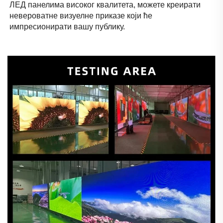
ЛЕД панелима високог квалитета, можете креирати 
невероватне визуелне приказе који ће 
импресионирати вашу публику. 