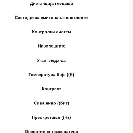
Дистанција гледања
4
Састојци за емитовање светлости
Контролни систем
Ниво заштите
Угао гледања
Температура боје ((K)
Контраст
Сива ниво ((бит)
Преокретање ((Hz)
Оперативна температура