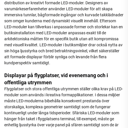
distribution av kreativt formade LED-moduler. Designers av
varumärkeserfarenheter använder LED-moduler för att skapa
immersiva tunnlar, bågformade ingångar och kurvade takklädnader
som omger kunderna med dynamiskt visuellt innehåll. Eftersom
LED-moduler kan tillverkas i anpassade former och storlekar kan en
butiksinstallation med LED-moduler anpassas exakt till de
arkitektoniska måtten för en specifik butik utan att kompromissa
med visuell kvalitet. LED-moduler i butiksmiljöer drar också nytta av
sin höga ljusstyrka och bred betraktningsvinkel, vilket säkerställer
att formade displayar förblir synliga och levande från flera
kundperspektiv samtidigt.
Displayar på flygplatser, vid evenemang och i
offentliga utrymmen
Flygplatser och stora offentliga utrymmen ställer olika krav på LED-
moduler som används i kreativa formapplikationer. I dessa miljöer
måste LED-modulerna bibehålla konsekvent prestanda över
storskaliga, komplexa geometrier samtidigt som de fungerar
kontinuerligt under långa tidsperioder. Sfäriska LED-moduler som
hänger från taket i flygplatsens terminal, till exempel, måste ge
enhetlig ljusstyrka över varje panel på sfären samtidigt som de är