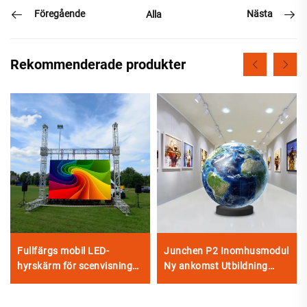
Föregående
Nästa
Alla
Rekommenderade produkter
Fullfärgs mobil LED-
Junchen P2 Inomhusmodul
hyrskärm för scenvisning
Ny ankomst Utbildning
för scenbelysning och
Digital affischskylt
visuella effekter
Touchscreen Boll Flexibel