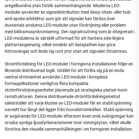
oregelbundna ytan förblir sammanhängande. Moderna LED-
moduler använder en signaldistribution med daisy-chain- eller hub-
and-spoke-arkitektur som gör att signaler kan färdas över
dussintals anslutna LED-moduler utan fördröjning eller problem
med bildramssynkronisering. Den signalroutning som är integrerad i
LED-modulerna är särskilt utformad för att hantera icke-linjära
plattarrangemang, vilket innebär att datapathen kan göra
hörnsvängar och linda sig runt ytor utan att signalen försämras.
Strömfördelning för LED-moduler i formgivna installationer följer en
liknande distribuerad logik. Istället for att förlita sig på en enda
central strömenhet använder LED-moduler i komplexa
formapplikationer vanligtvis flera kompakta
strömförsörjningsenheter placerade på strategiska platser inom
ramstrukturen. Denna distribuerade strömfördelningsmetod
säkerställer att varje kluster av LED-moduler får en stabil spänning
oavsett hur långt det ligger från huvudströmkällan. Stabil spänning
är avgörande för LED-moduler eftersom även små svängningar kan
orsaka synliga ljusstyrkevariationer över visningsytan, vilket skulle
förstöra den visuella sammanhållningen i en formgiven installation.