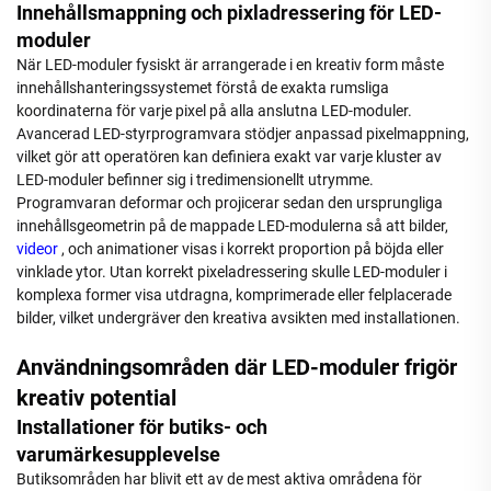
Innehållsmappning och pixladressering för LED-
moduler
När LED-moduler fysiskt är arrangerade i en kreativ form måste
innehållshanteringssystemet förstå de exakta rumsliga
koordinaterna för varje pixel på alla anslutna LED-moduler.
Avancerad LED-styrprogramvara stödjer anpassad pixelmappning,
vilket gör att operatören kan definiera exakt var varje kluster av
LED-moduler befinner sig i tredimensionellt utrymme.
Programvaran deformar och projicerar sedan den ursprungliga
innehållsgeometrin på de mappade LED-modulerna så att bilder,
videor
, och animationer visas i korrekt proportion på böjda eller
vinklade ytor. Utan korrekt pixeladressering skulle LED-moduler i
komplexa former visa utdragna, komprimerade eller felplacerade
bilder, vilket undergräver den kreativa avsikten med installationen.
Användningsområden där LED-moduler frigör
kreativ potential
Installationer för butiks- och
varumärkesupplevelse
Butiksområden har blivit ett av de mest aktiva områdena för