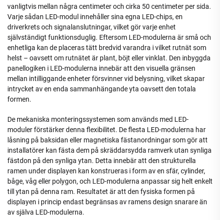
vanligtvis mellan några centimeter och cirka 50 centimeter per sida.
Varje sådan LED-modul innehåller sina egna LED-chips, en
driverkrets och signalanslutningar, vilket gör varje enhet
självständigt funktionsduglig. Eftersom LED-modulerna är små och
enhetliga kan de placeras tätt bredvid varandra i vilket rutnät som
helst – oavsett om rutnätet är plant, böjt eller vinklat. Den inbyggda
panellogiken i LED-modulerna innebär att den visuella gränsen
mellan intilliggande enheter försvinner vid belysning, vilket skapar
intrycket av en enda sammanhängande yta oavsett den totala
formen.
De mekaniska monteringssystemen som används med LED-
moduler förstärker denna flexibilitet. De flesta LED-modulerna har
låsning på baksidan eller magnetiska fästanordningar som gör att
installatörer kan fästa dem på skräddarsydda ramverk utan synliga
fästdon på den synliga ytan. Detta innebär att den strukturella
ramen under displayen kan konstrueras i form av en sfär, cylinder,
båge, våg eller polygon, och LED-modulerna anpassar sig helt enkelt
till ytan på denna ram. Resultatet är att den fysiska formen på
displayen i princip endast begränsas av ramens design snarare än
av själva LED-modulerna.