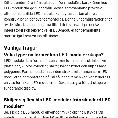
lätt att underhålla från baksidan. Den modulära karaktären hos
LED-modulerna gör underhåll i dessa sammanhang praktiskt
eftersom enskilda LED-moduler kan bytas ut utan att hela
konstruktionen behöver demonteras. Denna underhållsfaktor är en
av de främsta anledningarna till att driftsansvariga och AV-
integratörer konsekvent väljer LED-moduler för permanenta
storskaliga kreativa installationer.
Vanliga frågor
Vilka typer av former kan LED-moduler skapa?
LED-moduler kan forma nästan vilken form som helst, inklusive
platta nät, kurvor, cylindrar, sfärer, bågar, koner och anpassade
polygoner. Formen bestäms av den strukturella ramen som LED-
modulerna är monterade på, så så länge ramen kan konstrueras i
en viss form kan LED-modulerna täcka dess yta för att skapa en
fungerande display.
Skiljer sig flexibla LED-moduler från standard LED-
moduler?
Ja. Flexibla LED-moduler använder mjuka eller halvstyva PCB-
substrat som gör att de kan böjas till en definierad radie, medan