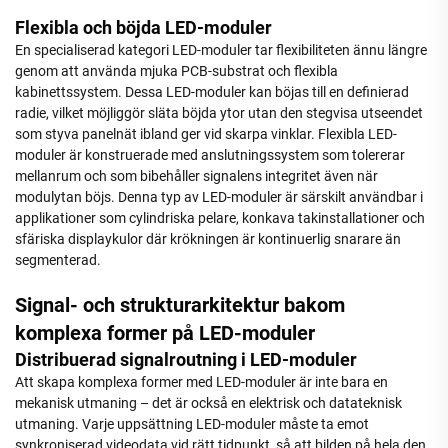
Flexibla och böjda LED-moduler
En specialiserad kategori LED-moduler tar flexibiliteten ännu längre
genom att använda mjuka PCB-substrat och flexibla
kabinettssystem. Dessa LED-moduler kan böjas till en definierad
radie, vilket möjliggör släta böjda ytor utan den stegvisa utseendet
som styva panelnät ibland ger vid skarpa vinklar. Flexibla LED-
moduler är konstruerade med anslutningssystem som tolererar
mellanrum och som bibehåller signalens integritet även när
modulytan böjs. Denna typ av LED-moduler är särskilt användbar i
applikationer som cylindriska pelare, konkava takinstallationer och
sfäriska displaykulor där krökningen är kontinuerlig snarare än
segmenterad.
Signal- och strukturarkitektur bakom
komplexa former på LED-moduler
Distribuerad signalroutning i LED-moduler
Att skapa komplexa former med LED-moduler är inte bara en
mekanisk utmaning – det är också en elektrisk och datateknisk
utmaning. Varje uppsättning LED-moduler måste ta emot
synkroniserad videodata vid rätt tidpunkt, så att bilden på hela den