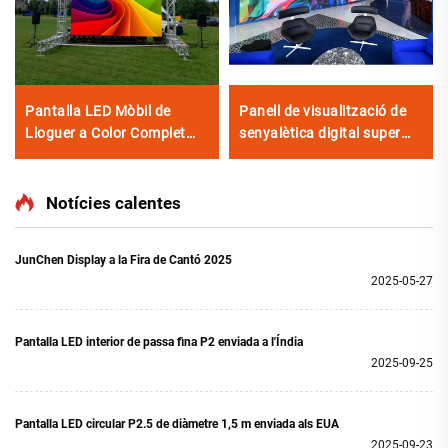
Pantalla LED Mòbil de
Panell de visualització de
Lloguer a Color Complet
senyalètica digital super
per a Escenari, Il·luminació
brillant P1.25, passa de
i Efectes Visuals
píxel fina i petita, paret de
vídeo LED COB per a cabina
Notícies calentes
publicitària de cotxe
JunChen Display a la Fira de Cantó 2025
2025-05-27
Pantalla LED interior de passa fina P2 enviada a l'Índia
2025-09-25
Pantalla LED circular P2.5 de diàmetre 1,5 m enviada als EUA
2025-09-23