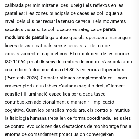
calibrada per minimitzar el desllupeig i els reflexos en les
pantalles; i les zones principals de dades es col·loquen al
nivell dels ulls per reduir la tensió cervical i els moviments
sacàdics visuals. La col·locació estratègica de
parets
modulars de pantalla
garanteix que els operadors mantinguin
línees de visió naturals sense necessitat de moure
excessivament el cap o el cos. El compliment de les normes
ISO 11064 per al disseny de centres de control s’associa amb
una reducció documentada del 30 % en errors d’operadors
(Pyrotech, 2025). Característiques complementàries —com
ara escriptoris ajustables d’estar assegut o dret, aïllament
acústic i il·luminació específica per a cada tasca—
contribueixen addicionalment a mantenir l’implicació
cognitiva. Quan les pantalles modulars, els controls intuïtius i
la fisiologia humana treballen de forma coordinada, les sales
de control evolucionen des d’estacions de monitoratge fins a
entorns de comandament proactius on convergeixen