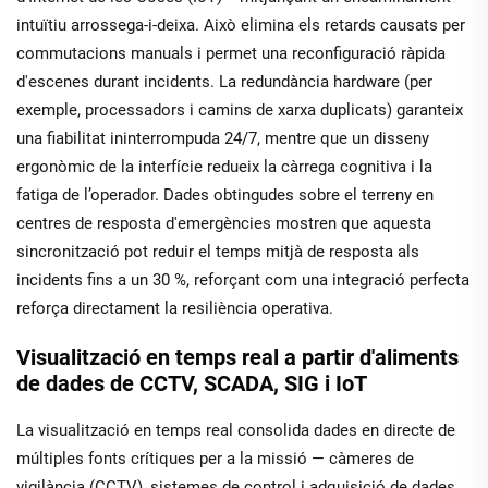
intuïtiu arrossega-i-deixa. Això elimina els retards causats per
commutacions manuals i permet una reconfiguració ràpida
d'escenes durant incidents. La redundància hardware (per
exemple, processadors i camins de xarxa duplicats) garanteix
una fiabilitat ininterrompuda 24/7, mentre que un disseny
ergonòmic de la interfície redueix la càrrega cognitiva i la
fatiga de l’operador. Dades obtingudes sobre el terreny en
centres de resposta d'emergències mostren que aquesta
sincronització pot reduir el temps mitjà de resposta als
incidents fins a un 30 %, reforçant com una integració perfecta
reforça directament la resiliència operativa.
Visualització en temps real a partir d'aliments
de dades de CCTV, SCADA, SIG i IoT
La visualització en temps real consolida dades en directe de
múltiples fonts crítiques per a la missió — càmeres de
vigilància (CCTV), sistemes de control i adquisició de dades