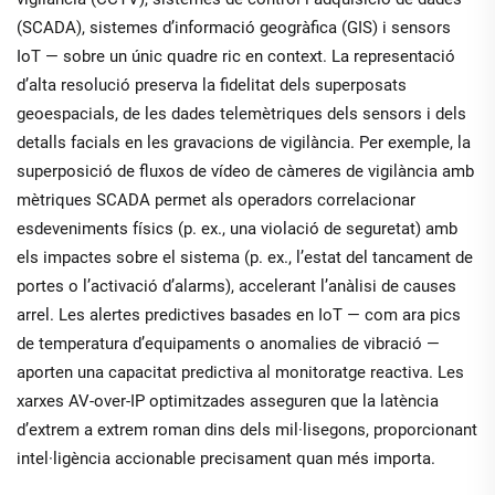
(SCADA), sistemes d’informació geogràfica (GIS) i sensors
IoT — sobre un únic quadre ric en context. La representació
d’alta resolució preserva la fidelitat dels superposats
geoespacials, de les dades telemètriques dels sensors i dels
detalls facials en les gravacions de vigilància. Per exemple, la
superposició de fluxos de vídeo de càmeres de vigilància amb
mètriques SCADA permet als operadors correlacionar
esdeveniments físics (p. ex., una violació de seguretat) amb
els impactes sobre el sistema (p. ex., l’estat del tancament de
portes o l’activació d’alarms), accelerant l’anàlisi de causes
arrel. Les alertes predictives basades en IoT — com ara pics
de temperatura d’equipaments o anomalies de vibració —
aporten una capacitat predictiva al monitoratge reactiva. Les
xarxes AV-over-IP optimitzades asseguren que la latència
d’extrem a extrem roman dins dels mil·lisegons, proporcionant
intel·ligència accionable precisament quan més importa.