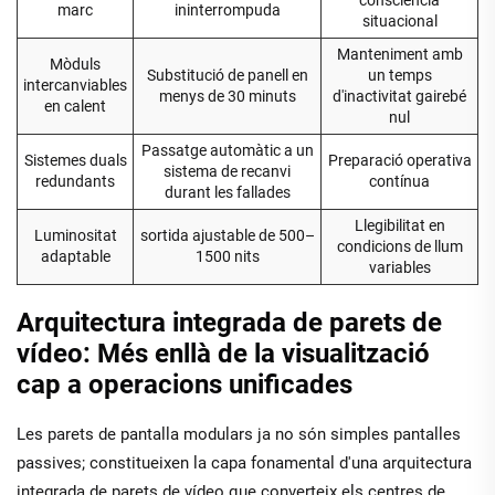
marc
ininterrompuda
situacional
Manteniment amb
Mòduls
Substitució de panell en
un temps
intercanviables
menys de 30 minuts
d'inactivitat gairebé
en calent
nul
Passatge automàtic a un
Sistemes duals
Preparació operativa
sistema de recanvi
redundants
contínua
durant les fallades
Llegibilitat en
Luminositat
sortida ajustable de 500–
condicions de llum
adaptable
1500 nits
variables
Arquitectura integrada de parets de
vídeo: Més enllà de la visualització
cap a operacions unificades
Les parets de pantalla modulars ja no són simples pantalles
passives; constitueixen la capa fonamental d'una arquitectura
integrada de parets de vídeo que converteix els centres de