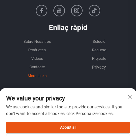
Enllaç ràpid
Sobre Nosaltres
Solució
Productes
Recurso
Vídeos
Projecte
Contacte
More Links
INFORMACIÓ
We value your privacy
Inscriu-te per rebre el nostre butlletí setmanal
We use cookies and similar tools to provide our services. If you
don't want to accept all cookies, click Personalize cookies.
Accept all
Envia