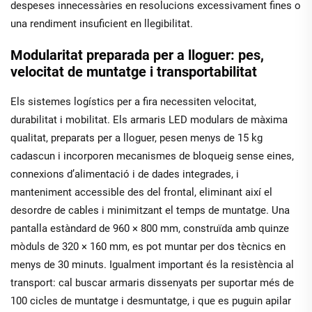
despeses innecessàries en resolucions excessivament fines o
una rendiment insuficient en llegibilitat.
Modularitat preparada per a lloguer: pes,
velocitat de muntatge i transportabilitat
Els sistemes logístics per a fira necessiten velocitat,
durabilitat i mobilitat. Els armaris LED modulars de màxima
qualitat, preparats per a lloguer, pesen menys de 15 kg
cadascun i incorporen mecanismes de bloqueig sense eines,
connexions d’alimentació i de dades integrades, i
manteniment accessible des del frontal, eliminant així el
desordre de cables i minimitzant el temps de muntatge. Una
pantalla estàndard de 960 × 800 mm, construïda amb quinze
mòduls de 320 × 160 mm, es pot muntar per dos tècnics en
menys de 30 minuts. Igualment important és la resistència al
transport: cal buscar armaris dissenyats per suportar més de
100 cicles de muntatge i desmuntatge, i que es puguin apilar