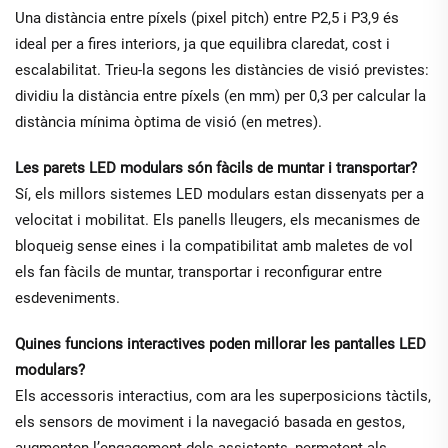
Una distància entre píxels (pixel pitch) entre P2,5 i P3,9 és
ideal per a fires interiors, ja que equilibra claredat, cost i
escalabilitat. Trieu-la segons les distàncies de visió previstes:
dividiu la distància entre píxels (en mm) per 0,3 per calcular la
distància mínima òptima de visió (en metres).
Les parets LED modulars són fàcils de muntar i transportar?
Sí, els millors sistemes LED modulars estan dissenyats per a
velocitat i mobilitat. Els panells lleugers, els mecanismes de
bloqueig sense eines i la compatibilitat amb maletes de vol
els fan fàcils de muntar, transportar i reconfigurar entre
esdeveniments.
Quines funcions interactives poden millorar les pantalles LED
modulars?
Els accessoris interactius, com ara les superposicions tàctils,
els sensors de moviment i la navegació basada en gestos,
augmenten l’engagement dels assistents, permetent als