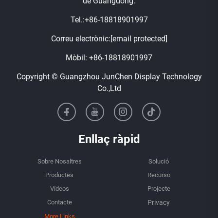
de Guangdong.
Tel.:
+86-18818901997
Correu electrònic:
[email protected]
Mòbil:
+86-18818901997
Copyright © Guangzhou JunChen Display Technology
Co.,Ltd
Enllaç ràpid
Sobre Nosaltres
Solució
Productes
Recurso
Vídeos
Projecte
Contacte
More Links