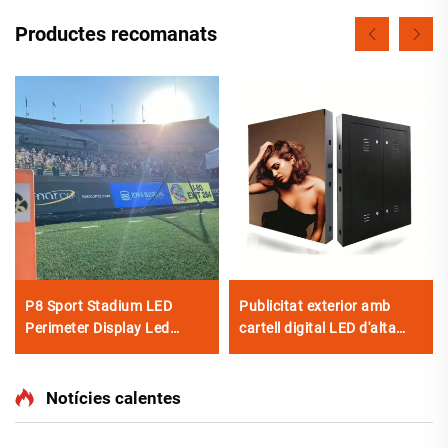
Productes recomanats
P8 Sport Stadium LED
Publicitat exterior amb
Perimeter Display Led
cartell digital LED d'alta
Video Scoreboards
resolució, instal·lació fixa,
Outdoor LED Stadium
paret de vídeo LED P10
Screen
d'alt rendiment, pantalla
Notícies calentes
gegant