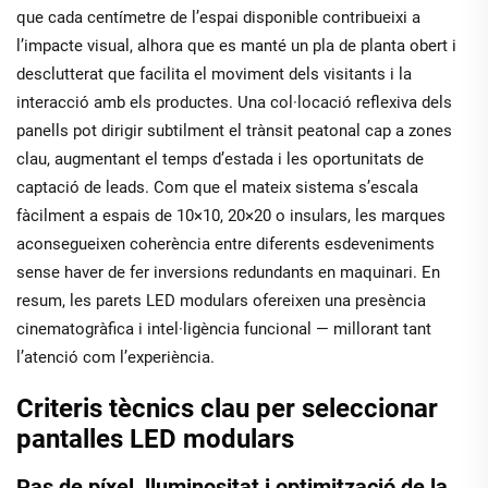
que cada centímetre de l’espai disponible contribueixi a
l’impacte visual, alhora que es manté un pla de planta obert i
desclutterat que facilita el moviment dels visitants i la
interacció amb els productes. Una col·locació reflexiva dels
panells pot dirigir subtilment el trànsit peatonal cap a zones
clau, augmentant el temps d’estada i les oportunitats de
captació de leads. Com que el mateix sistema s’escala
fàcilment a espais de 10×10, 20×20 o insulars, les marques
aconsegueixen coherència entre diferents esdeveniments
sense haver de fer inversions redundants en maquinari. En
resum, les parets LED modulars ofereixen una presència
cinematogràfica
i
intel·ligència funcional — millorant tant
l’atenció com l’experiència.
Criteris tècnics clau per seleccionar
pantalles LED modulars
Pas de píxel, lluminositat i optimització de la