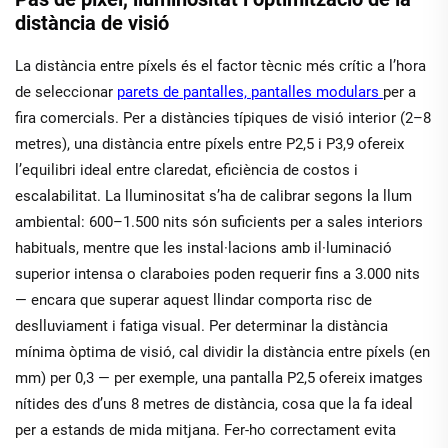
distància de visió
La distància entre píxels és el factor tècnic més crític a l’hora
de seleccionar
parets de pantalles, pantalles modulars
per a
fira comercials. Per a distàncies típiques de visió interior (2–8
metres), una distància entre píxels entre P2,5 i P3,9 ofereix
l’equilibri ideal entre claredat, eficiència de costos i
escalabilitat. La lluminositat s’ha de calibrar segons la llum
ambiental: 600–1.500 nits són suficients per a sales interiors
habituals, mentre que les instal·lacions amb il·luminació
superior intensa o claraboies poden requerir fins a 3.000 nits
— encara que superar aquest llindar comporta risc de
deslluviament i fatiga visual. Per determinar la distància
mínima òptima de visió, cal dividir la distància entre píxels (en
mm) per 0,3 — per exemple, una pantalla P2,5 ofereix imatges
nítides des d’uns 8 metres de distància, cosa que la fa ideal
per a estands de mida mitjana. Fer-ho correctament evita