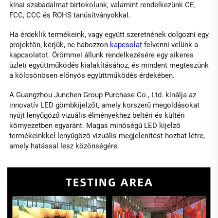
kínai szabadalmat birtokolunk, valamint rendelkezünk CE, 
FCC, CCC és ROHS tanúsítványokkal. 
Ha érdeklik termékeink, vagy együtt szeretnének dolgozni egy 
projektön, kérjük, ne habozzon 
kapcsolat 
felvenni velünk a 
kapcsolatot. Örömmel állunk rendelkezésére egy sikeres 
üzleti együttműködés kialakításához, és mindent megteszünk 
a kölcsönösen előnyös együttműködés érdekében. 
A Guangzhou Junchen Group Purchase Co., Ltd. kínálja az 
innovatív LED gömbkijelzőt, amely korszerű megoldásokat 
nyújt lenyűgöző vizuális élményekhez beltéri és kültéri 
környezetben egyaránt. Magas minőségű LED kijelző 
termékeinkkel lenyűgöző vizuális megjelenítést hozhat létre, 
amely hatással lesz közönségére. 