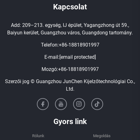
Kapcsolat
Add: 209–213. egység, IJ épület, Yagangzhong út 59.,
Baiyun kerület, Guangzhou város, Guangdong tartomány.
Telefon:
+86-18818901997
E-mail:
[email protected]
Mozgó:
+86-18818901997
Szerzői jog © Guangzhou JunChen Kijelzőtechnológiai Co.,
Ltd.
Gyors link
Rólunk
Megoldás