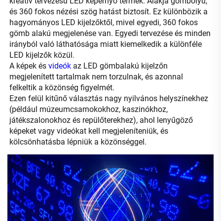
kreatív tervezésű LED képernyő termék. Alakja gömbölyű, 
és 360 fokos nézési szög hatást biztosít. Ez különbözik a 
hagyományos LED kijelzőktől, mivel egyedi, 360 fokos 
gömb alakú megjelenése van. Egyedi tervezése és minden 
irányból való láthatósága miatt kiemelkedik a különféle 
LED kijelzők közül. 
A képek és 
videók 
az LED gömbalakú kijelzőn 
megjelenített tartalmak nem torzulnak, és azonnal 
felkeltik a közönség figyelmét. 
Ezen felül kitűnő választás nagy nyilvános helyszínekhez 
(például múzeumcsarnokokhoz, kaszinókhoz, 
játékszalonokhoz és repülőterekhez), ahol lenyűgöző 
képeket vagy videókat kell megjeleníteniük, és 
kölcsönhatásba lépniük a közönséggel. 