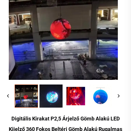
Digitális Kirakat P2,5 Árjelző Gömb Alakú LED
Kijelző 360 Fokos Beltéri Gömb Alakú Rugalmas