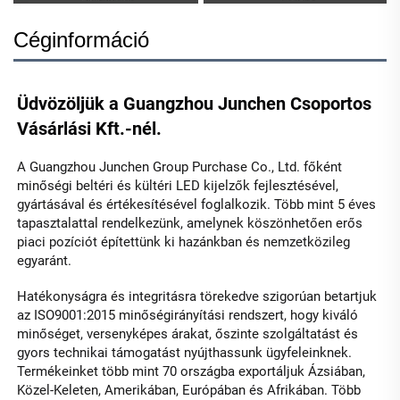
Céginformáció
Üdvözöljük a Guangzhou Junchen Csoportos 
Vásárlási Kft.-nél. 
A Guangzhou Junchen Group Purchase Co., Ltd. főként 
minőségi beltéri és kültéri LED kijelzők fejlesztésével, 
gyártásával és értékesítésével foglalkozik. Több mint 5 éves 
tapasztalattal rendelkezünk, amelynek köszönhetően erős 
piaci pozíciót építettünk ki hazánkban és nemzetközileg 
egyaránt. 
Hatékonyságra és integritásra törekedve szigorúan betartjuk 
az ISO9001:2015 minőségirányítási rendszert, hogy kiváló 
minőséget, versenyképes árakat, őszinte szolgáltatást és 
gyors technikai támogatást nyújthassunk ügyfeleinknek. 
Termékeinket több mint 70 országba exportáljuk Ázsiában, 
Közel-Keleten, Amerikában, Európában és Afrikában. Több 