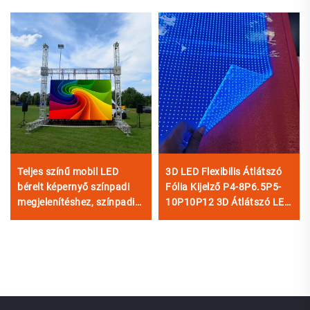
Teljes színű mobil LED
3D LED Flexibilis Átlátszó
bérelt képernyő színpadi
Fólia Kijelző P4-8P6.5P5-
megjelenítéshez, színpadi
10P10P12 3D Átlátszó LED
világításhoz és vizuális
Videofal Üvegablakos
effektekhez
Reklám céljára