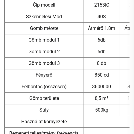
Čip modell
2153IC
2
Szkennelési Mód
40S
Gömb mérete
Átmérő 1.8m
Átm
Gömb modul 1
6db
Gömb modul 2
6db
1
Gömb modul 3
8 db
1
Fényerő
850 cd
8
Felbontás (összesen)
3600000
36
Gömb területe
8,5 m²
12
Súly
500kg
8
Használat környezete
Bemeneti teljesítmény frekvencia