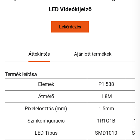
LED Videókijelző
Lekérdezés
Áttekintés
Ajánlott termékek
Termék leírása
Elemek
P1.538
P
Átmérő
1.8M
Pixelelosztás (mm)
1.5mm
1
Színkonfiguráció
1R1G1B
1R
LED Típus
SMD1010
SM