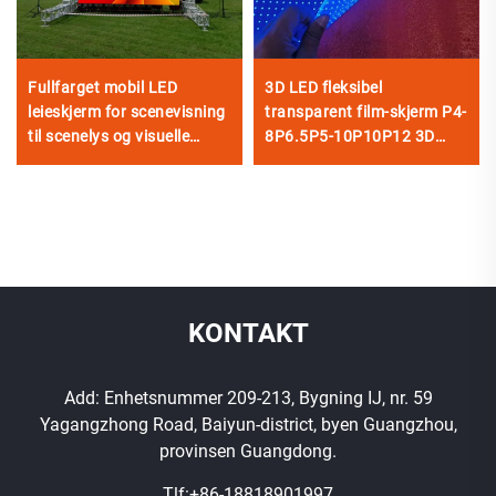
Fullfarget mobil LED
3D LED fleksibel
leieskjerm for scenevisning
transparent film-skjerm P4-
til scenelys og visuelle
8P6.5P5-10P10P12 3D
effekter
transparent LED-videovegg
til reklame i glassvindu
KONTAKT
Add: Enhetsnummer 209-213, Bygning IJ, nr. 59
Yagangzhong Road, Baiyun-district, byen Guangzhou,
provinsen Guangdong.
Tlf:
+86-18818901997