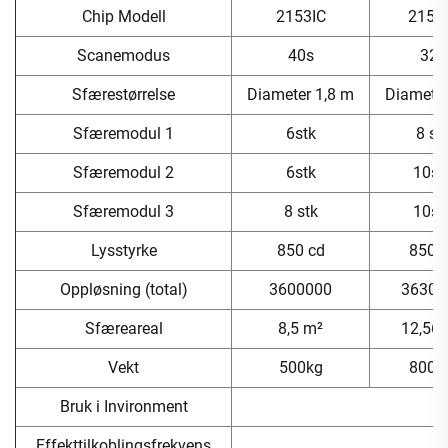
Chip Modell
2153IC
2153
Scanemodus
40s
32s
Sfærestørrelse
Diameter 1,8 m
Diamete
Sfæremodul 1
6stk
8 st
Sfæremodul 2
6stk
10st
Sfæremodul 3
8 stk
10st
Lysstyrke
850 cd
850 
Oppløsning (total)
3600000
36300
Sfæreareal
8,5 m²
12,56
Vekt
500kg
800 
Bruk i Invironment
Effekttilkoblingsfrekvens