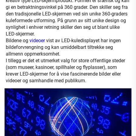
kreativ type LED-skjermprodukt. Formen er sfærisk og kan 
gi en betraktningsvinkel på 360 grader. Den skiller seg fra 
den tradisjonelle LED-skjermen ved sin unike 360-graders 
kuleformede utforming. På grunn av sitt unike design og 
synlighet i enhver retning skiller den seg ut blant ulike 
LED-skjermer. 
Bildene og 
videoer 
vist av LED-kuledisplayet har ingen 
bildeforvrengning og kan umiddelbart tiltrekke seg 
allmenn oppmerksomhet. 
I tillegg er det et utmerket valg for store offentlige steder 
(som museer, kasinoer, spillhaler og flyplasser), som 
krever LED-skjermer for å vise fascinerende bilder eller 
videoer og samhandle med publikum. 