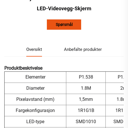
LED-Videovegg-Skjerm
Spørsmål
Oversikt
Anbefalte produkter
Produktbeskrivelse
Elementer
P1.538
P1.8
Diameter
1.8M
2m
Pixelavstand (mm)
1,5mm
1.8m
Fargekonfigurasjon
1R1G1B
1R1G
LED-type
SMD1010
SMD15