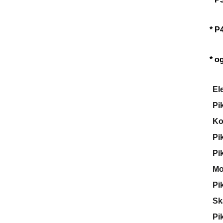
* P
* o
El
Pi
Ko
Pi
Pi
Mo
Pi
Sk
Pi