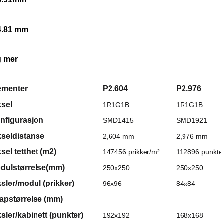
4.81 mm 
g mer 
ementer
P2.604
P2.976
ksel
1R1G1B
1R1G1B
nfigurasjon
SMD1415
SMD1921
kseldistanse
2,604 mm
2,976 mm
ksel tetthet (m2)
147456 prikker/m²
112896 punkt
dulstørrelse(mm)
250x250
250x250
ksler/modul (prikker)
96x96
84x84
apstørrelse (mm)
ksler/kabinett (punkter)
192x192
168x168