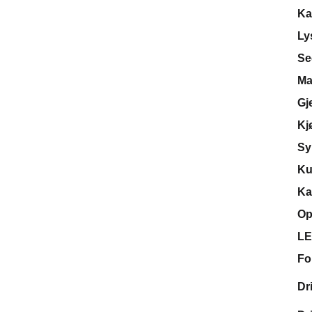
Ka
Ly
Se
Ma
Gj
Kj
Sy
Kur
Ka
Op
LE
Fo
Dr