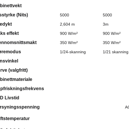
binettvekt
sstyrke (Nits)
5000
5000
edykt
2,604 m
3m
ks effekt
900 W/m²
900 W/m²
ennomsnittsmakt
350 W/m²
350 W/m²
øremodus
1/24-skanning
1/21 skanning
nsvinkel
ve (valgfritt)
binettmateriale
pfriskningsfrekvens
D Livstid
rsyningsspenning
A
iftstemperatur