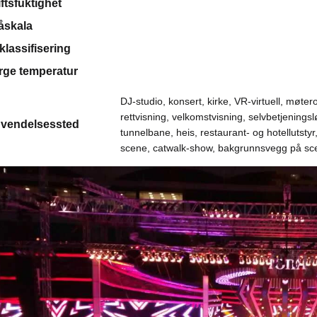
iftsfuktighet
åskala
-klassifisering
rge temperatur
DJ-studio, konsert, kirke, VR-virtuell, møte
rettvisning, velkomstvisning, selvbetjeningslø
vendelsessted
tunnelbane, heis, restaurant- og hotellutsty
scene, catwalk-show, bakgrunnsvegg på sc