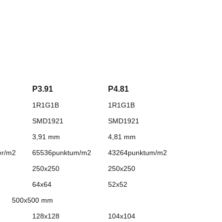
P3.91
P4.81
1R1G1B
1R1G1B
SMD1921
SMD1921
3,91 mm
4,81 mm
er/m2
65536punktum/m2
43264punktum/m2
250x250
250x250
64x64
52x52
500x500 mm
128x128
104x104