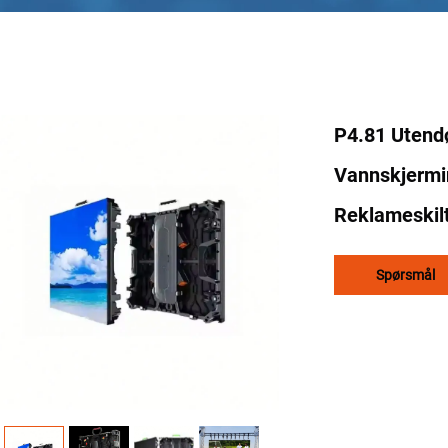
P4.81 Utend
Vannskjermin
Reklameskil
Spørsmål