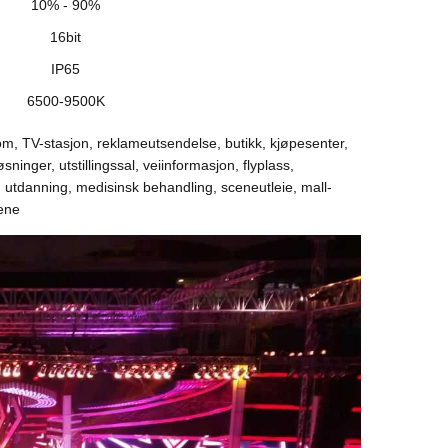
10% - 90%
16bit
IP65
6500-9500K
rom, TV-stasjon, reklameutsendelse, butikk, kjøpesenter,
sninger, utstillingssal, veiinformasjon, flyplass,
r, utdanning, medisinsk behandling, sceneutleie, mall-
ene