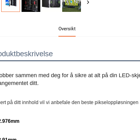
Oversikt
oduktbeskrivelse
jobber sammen med deg for å sikre at alt på din LED-skje
angementet ditt. 
ert på ditt innhold vil vi anbefale den beste pikseloppløsningen 
2.976mm 
3.91mm 