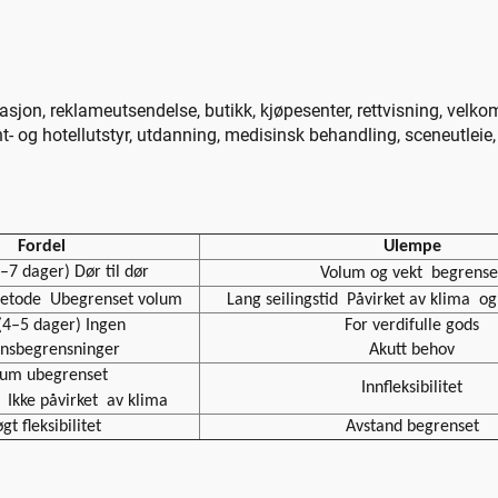
tasjon, reklameutsendelse, butikk, kjøpesenter, rettvisning, velkom
ant- og hotellutstyr, utdanning, medisinsk behandling, sceneutle
Fordel
Ulempe
–7 dager) Dør til dør
Volum og vekt
begrense
metode
Ubegrenset volum
Lang seilingstid
Påvirket av klima
og
(4–5 dager) Ingen
For verdifulle gods
ensbegrensninger
Akutt behov
lum ubegrenset
Innfleksibilitet
d
Ikke påvirket
av klima
gt fleksibilitet
Avstand begrenset