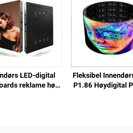
ndørs LED-digital
Fleksibel Innendør
boards reklame høy
P1.86 Høydigital P
oppløsning fast
Berøringskjerm Inf
allasjon høy ytelse
Display Video Wal
0 LED-videovegg
Butikk Lufthav
kampsjerm
Utdanning