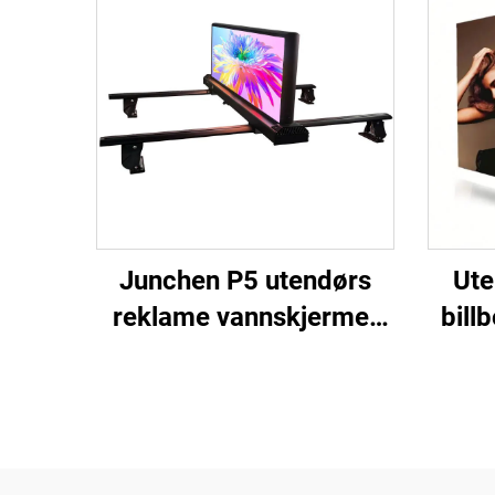
Junchen P5 utendørs
Ute
reklame vannskjermet
bill
tak-LED-skjerm
videovegg skilt mobil
inst
reklameskjerm for biler
P1