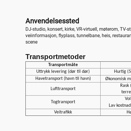
Anvendelsessted
DJ-studio, konsert, kirke, VR-virtuell, møterom, TV-s
veiinformasjon, flyplass, tunnelbane, heis, restaur
scene
Transportmetoder
Transportmåte
Uttrykk levering (dør til dør)
Hurtig (5
Havetransport (havn til havn)
Økonomisk 
Rask 
Lufttransport
terr
Vo
Togtransport
Lav kostna
Veitrafikk
Hø