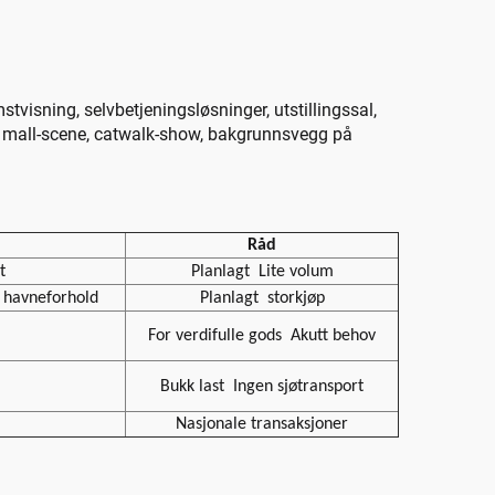
SDK
stvisning, selvbetjeningsløsninger, utstillingssal,
ie, mall-scene, catwalk-show, bakgrunnsvegg på
Råd
t
Planlagt
Lite volum
 havneforhold
Planlagt
storkjøp
For verdifulle gods
Akutt behov
Bukk last
Ingen sjøtransport
Nasjonale transaksjoner