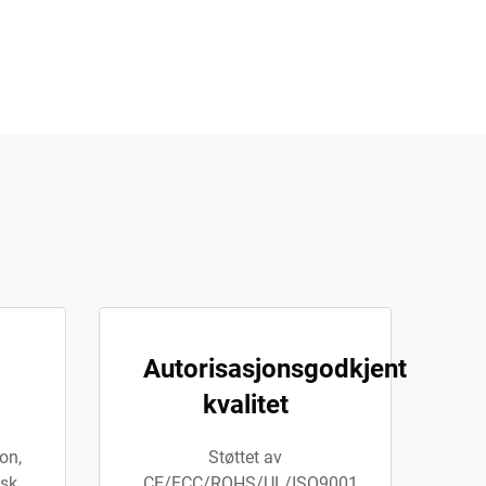
Autorisasjonsgodkjent
kvalitet
on,
Støttet av
isk
CE/FCC/ROHS/UL/ISO9001,