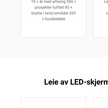
10 + år med erfaring 560 +
Le
prosjekter fullført 80 +
brukte i land/områder 269
s
+ kundestøtte
Leie av LED-skjer