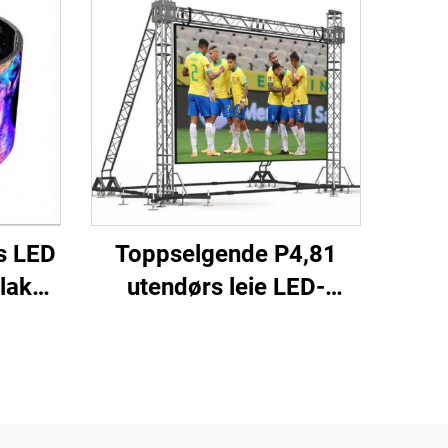
s LED
Toppselgende P4,81
lakat
utendørs leie LED-
rarød
videovegg
l for
berøringsskjerm
n
reklameskjer for butikk
digital plakatfunksjon