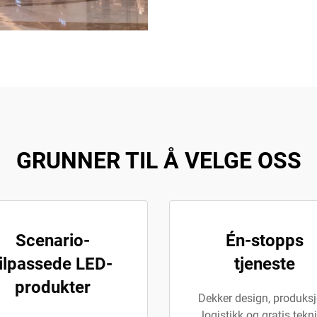
GRUNNER TIL Å VELGE OSS
Scenario-
Én-stopps
tilpassede LED-
tjeneste
produkter
Dekker design, produksj
logistikk og gratis tekn