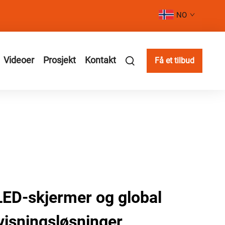
NO
Videoer
Prosjekt
Kontakt
Få et tilbud
LED-skjermer og global
visningsløsninger