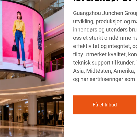
Guangzhou Junchen Group 
utvikling, produksjon og m
innendørs og utendørs bruk
oss et sterkt omdømme nasjo
effektivitet og integritet,
tilby utmerket kvalitet, ko
teknisk support til kunder.
Asia, Midtøsten, Amerika, E
og har sertifiseringer so
Få et tilbud