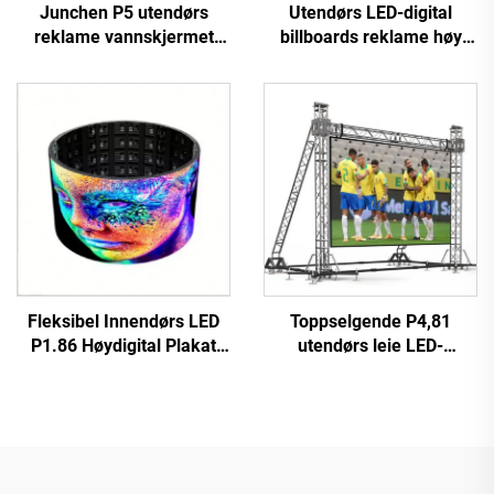
Junchen P5 utendørs
Utendørs LED-digital
reklame vannskjermet
billboards reklame høy
tak-LED-skjerm videovegg
oppløsning fast
skilt mobil reklameskjerm
installasjon høy ytelse P10
for biler
LED-videovegg kampsjerm
Fleksibel Innendørs LED
Toppselgende P4,81
P1.86 Høydigital Plakat
utendørs leie LED-
Berøringskjerm Infrarød
videovegg
Display Video Wall for
berøringsskjerm
Butikk Lufthavn Utdanning
reklameskjer for butikk
digital plakatfunksjon SDK