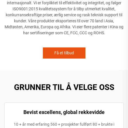
internasjonalt. Vi er forpliktet til effektivitet og integritet, og følger
ISO9001:2015 kvalitetssystem for å tilby utmerket kvalitet,
konkurransekraftige priser, ærlig service og rask teknisk support til
kunder. Våre produkter eksporteres til over 70 land i Asia,
Midtøsten, Amerika, Europa og Afrika. Vi eier flere patenter i Kina og
har sertifiseringer som CE, FCC, CCC og ROHS.
Få et tilbud
GRUNNER TIL Å VELGE OSS
Bevist excellens, global rekkevidde
10 + år med erfaring 560 + prosjekter fullført 80 + brukte i