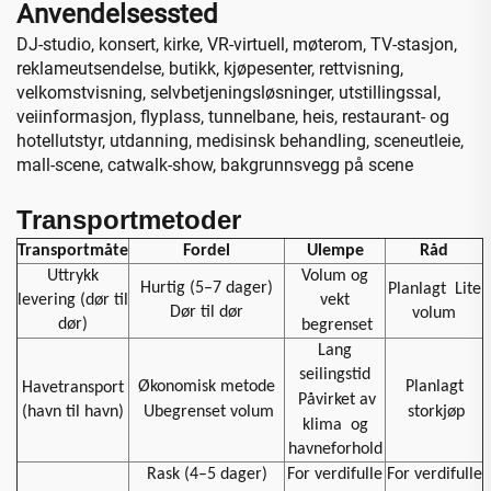
Anvendelsessted
DJ-studio, konsert, kirke, VR-virtuell, møterom, TV-stasjon,
reklameutsendelse, butikk, kjøpesenter, rettvisning,
velkomstvisning, selvbetjeningsløsninger, utstillingssal,
veiinformasjon, flyplass, tunnelbane, heis, restaurant- og
hotellutstyr, utdanning, medisinsk behandling, sceneutleie,
mall-scene, catwalk-show, bakgrunnsvegg på scene
Transportmetoder
Transportmåte
Fordel
Ulempe
Råd
Uttrykk
Volum og
Hurtig (5–7 dager)
Planlagt
Lite
levering (dør til
vekt
Dør til dør
volum
dør)
begrenset
Lang
seilingstid
Økonomisk metode
Planlagt
Havetransport
Påvirket av
(havn til havn)
Ubegrenset volum
storkjøp
klima
og
havneforhold
Rask (4–5 dager)
For verdifulle
For verdifulle