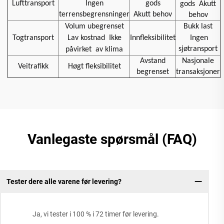
Lufttransport
Ingen
gods
gods
Akutt
terrensbegrensninger
Akutt behov
behov
Volum ubegrenset
Bukk last
Togtransport
Lav kostnad
Ikke
Innfleksibilitet
Ingen
sjøtransport
påvirket
av klima
Avstand
Nasjonale
Veitrafikk
Høgt fleksibilitet
begrenset
transaksjoner
Vanlegaste spørsmål (FAQ)
Tester dere alle varene før levering?
Ja, vi tester i 100 % i 72 timer før levering.