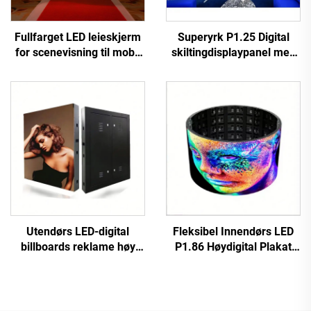
Fullfarget LED leieskjerm
Superyrk P1.25 Digital
for scenevisning til mobil
skiltingdisplaypanel med
LED leieskjerm
fin liten pikselfrekvens
COB LED-videovegg til
bilreklameskjermsstativ
Utendørs LED-digital
Fleksibel Innendørs LED
billboards reklame høy
P1.86 Høydigital Plakat
oppløsning fast
Berøringskjerm Infrarød
installasjon høy ytelse P10
Display Video Wall for
LED-videovegg kampsjerm
Butikk Lufthavn Utdanning