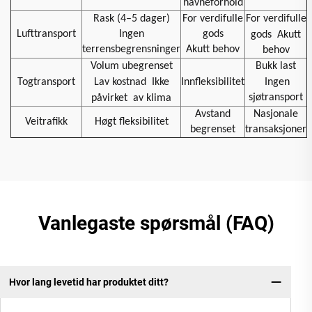
havneforhold
Rask (4–5 dager)
For verdifulle
For verdifulle
Lufttransport
Ingen
gods
gods
Akutt
terrensbegrensninger
Akutt behov
behov
Volum ubegrenset
Bukk last
Togtransport
Lav kostnad
Ikke
Innfleksibilitet
Ingen
sjøtransport
påvirket
av klima
Avstand
Nasjonale
Veitrafikk
Høgt fleksibilitet
begrenset
transaksjoner
Vanlegaste spørsmål (FAQ)
Hvor lang levetid har produktet ditt?