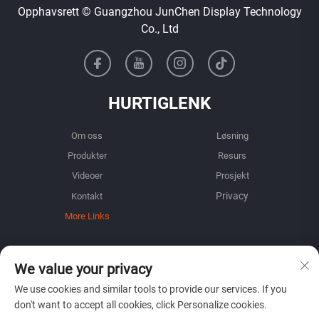
Opphavsrett © Guangzhou JunChen Display Technology
Co., Ltd
HURTIGLENK
Om oss
Løsning
Produkter
Resurs
Videoer
Prosjekt
Kontakt
More Links
INFORMASJON
We value your privacy
Registrer deg for å motta vårt ukentlige nyhetsbrev
We use cookies and similar tools to provide our services. If you
don't want to accept all cookies, click Personalize cookies.