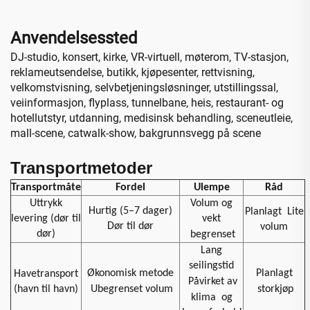
Anvendelsessted
DJ-studio, konsert, kirke, VR-virtuell, møterom, TV-stasjon,
reklameutsendelse, butikk, kjøpesenter, rettvisning,
velkomstvisning, selvbetjeningsløsninger, utstillingssal,
veiinformasjon, flyplass, tunnelbane, heis, restaurant- og
hotellutstyr, utdanning, medisinsk behandling, sceneutleie,
mall-scene, catwalk-show, bakgrunnsvegg på scene
Transportmetoder
Transportmåte
Fordel
Ulempe
Råd
Uttrykk
Volum og
Hurtig (5–7 dager)
Planlagt
Lite
levering (dør til
vekt
Dør til dør
volum
dør)
begrenset
Lang
seilingstid
Økonomisk metode
Planlagt
Havetransport
Påvirket av
(havn til havn)
Ubegrenset volum
storkjøp
klima
og