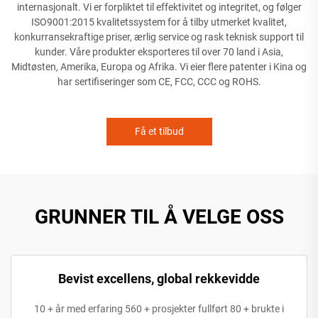
internasjonalt. Vi er forpliktet til effektivitet og integritet, og følger
ISO9001:2015 kvalitetssystem for å tilby utmerket kvalitet,
konkurransekraftige priser, ærlig service og rask teknisk support til
kunder. Våre produkter eksporteres til over 70 land i Asia,
Midtøsten, Amerika, Europa og Afrika. Vi eier flere patenter i Kina og
har sertifiseringer som CE, FCC, CCC og ROHS.
Få et tilbud
GRUNNER TIL Å VELGE OSS
Bevist excellens, global rekkevidde
10 + år med erfaring 560 + prosjekter fullført 80 + brukte i