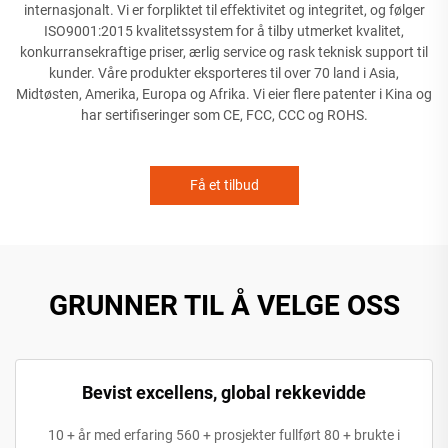
internasjonalt. Vi er forpliktet til effektivitet og integritet, og følger
ISO9001:2015 kvalitetssystem for å tilby utmerket kvalitet,
konkurransekraftige priser, ærlig service og rask teknisk support til
kunder. Våre produkter eksporteres til over 70 land i Asia,
Midtøsten, Amerika, Europa og Afrika. Vi eier flere patenter i Kina og
har sertifiseringer som CE, FCC, CCC og ROHS.
Få et tilbud
GRUNNER TIL Å VELGE OSS
Bevist excellens, global rekkevidde
10 + år med erfaring 560 + prosjekter fullført 80 + brukte i