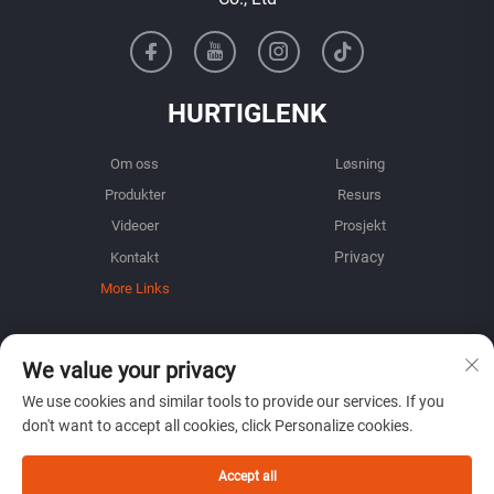
HURTIGLENK
Om oss
Løsning
Produkter
Resurs
Videoer
Prosjekt
Kontakt
More Links
INFORMASJON
We value your privacy
Registrer deg for å motta vårt ukentlige nyhetsbrev
We use cookies and similar tools to provide our services. If you
don't want to accept all cookies, click Personalize cookies.
Accept all