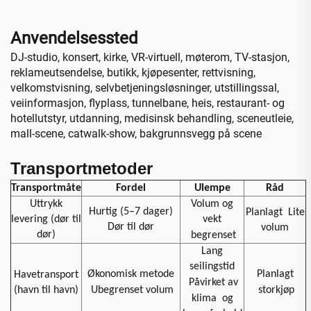
Anvendelsessted
DJ-studio, konsert, kirke, VR-virtuell, møterom, TV-stasjon,
reklameutsendelse, butikk, kjøpesenter, rettvisning,
velkomstvisning, selvbetjeningsløsninger, utstillingssal,
veiinformasjon, flyplass, tunnelbane, heis, restaurant- og
hotellutstyr, utdanning, medisinsk behandling, sceneutleie,
mall-scene, catwalk-show, bakgrunnsvegg på scene
Transportmetoder
Transportmåte
Fordel
Ulempe
Råd
Uttrykk
Volum og
Hurtig (5–7 dager)
Planlagt
Lite
levering (dør til
vekt
Dør til dør
volum
dør)
begrenset
Lang
seilingstid
Økonomisk metode
Planlagt
Havetransport
Påvirket av
(havn til havn)
Ubegrenset volum
storkjøp
klima
og