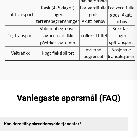
havneforhold
Rask (4–5 dager)
For verdifulle
For verdifulle
Lufttransport
Ingen
gods
gods
Akutt
terrensbegrensninger
Akutt behov
behov
Volum ubegrenset
Bukk last
Togtransport
Lav kostnad
Ikke
Innfleksibilitet
Ingen
sjøtransport
påvirket
av klima
Avstand
Nasjonale
Veitrafikk
Høgt fleksibilitet
begrenset
transaksjoner
Vanlegaste spørsmål (FAQ)
Kan dere tilby skreddersydde tjenester?