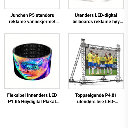
Junchen P5 utendørs
Utendørs LED-digital
reklame vannskjermet
billboards reklame høy
tak-LED-skjerm videovegg
oppløsning fast
skilt mobil reklameskjerm
installasjon høy ytelse P10
for biler
LED-videovegg kampsjerm
Fleksibel Innendørs LED
Toppselgende P4,81
P1.86 Høydigital Plakat
utendørs leie LED-
Berøringskjerm Infrarød
videovegg
Display Video Wall for
berøringsskjerm
Butikk Lufthavn Utdanning
reklameskjer for butikk
digital plakatfunksjon SDK