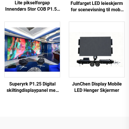
Lite pikselforgap
Fullfarget LED leieskjerm
Innendørs Stor COB P1.56
for scenevisning til mobil
LED Videovegg Fleksibelt
LED leieskjerm
Display Skjermpanel for
Hjemmekino
Superyrk P1.25 Digital
JunChen Display Mobile
skiltingdisplaypanel med
LED Henger Skjermer
fin liten pikselfrekvens
COB LED-videovegg til
bilreklameskjermsstativ