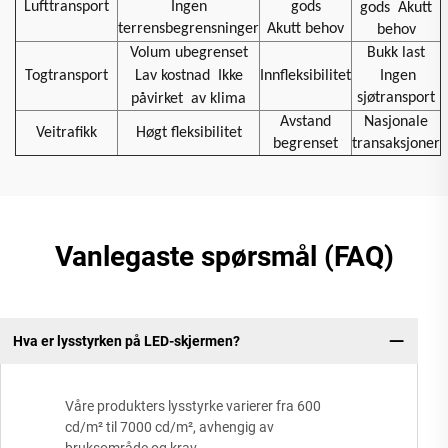
Lufttransport
Ingen
gods
gods
Akutt
terrensbegrensninger
Akutt behov
behov
Volum ubegrenset
Bukk last
Togtransport
Lav kostnad
Ikke
Innfleksibilitet
Ingen
sjøtransport
påvirket
av klima
Avstand
Nasjonale
Veitrafikk
Høgt fleksibilitet
begrenset
transaksjoner
Vanlegaste spørsmål (FAQ)
Hva er lysstyrken på LED-skjermen?
Våre produkters lysstyrke varierer fra 600
cd/m² til 7000 cd/m², avhengig av