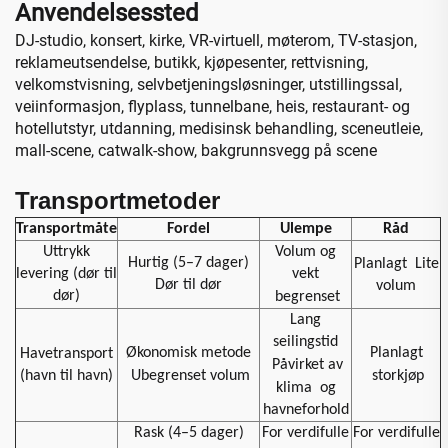
Anvendelsessted
DJ-studio, konsert, kirke, VR-virtuell, møterom, TV-stasjon,
reklameutsendelse, butikk, kjøpesenter, rettvisning,
velkomstvisning, selvbetjeningsløsninger, utstillingssal,
veiinformasjon, flyplass, tunnelbane, heis, restaurant- og
hotellutstyr, utdanning, medisinsk behandling, sceneutleie,
mall-scene, catwalk-show, bakgrunnsvegg på scene
Transportmetoder
Transportmåte
Fordel
Ulempe
Råd
Uttrykk
Volum og
Hurtig (5–7 dager)
Planlagt
Lite
levering (dør til
vekt
Dør til dør
volum
dør)
begrenset
Lang
seilingstid
Økonomisk metode
Planlagt
Havetransport
Påvirket av
(havn til havn)
Ubegrenset volum
storkjøp
klima
og
havneforhold
Rask (4–5 dager)
For verdifulle
For verdifulle