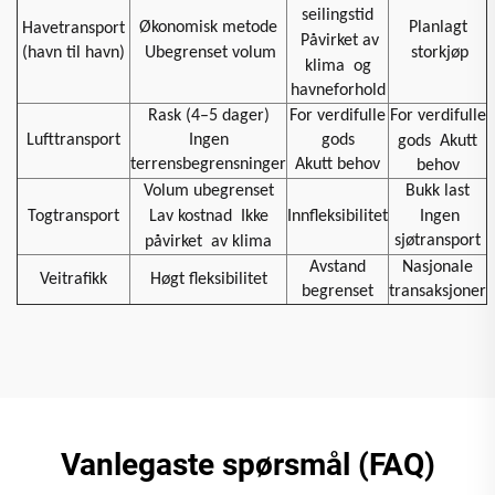
seilingstid
Økonomisk metode
Planlagt
Havetransport
Påvirket av
(havn til havn)
Ubegrenset volum
storkjøp
klima
og
havneforhold
Rask (4–5 dager)
For verdifulle
For verdifulle
Lufttransport
Ingen
gods
gods
Akutt
terrensbegrensninger
Akutt behov
behov
Volum ubegrenset
Bukk last
Togtransport
Lav kostnad
Ikke
Innfleksibilitet
Ingen
sjøtransport
påvirket
av klima
Avstand
Nasjonale
Veitrafikk
Høgt fleksibilitet
begrenset
transaksjoner
Vanlegaste spørsmål (FAQ)