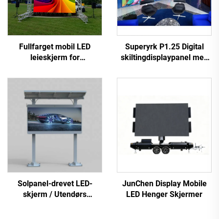
Fullfarget mobil LED
Superyrk P1.25 Digital
leieskjerm for
skiltingdisplaypanel med
scenevisning til scenelys
fin liten pikselfrekvens
og visuelle effekter
COB LED-videovegg til
bilreklameskjermsstativ
Solpanel-drevet LED-
JunChen Display Mobile
skjerm / Utendørs
LED Henger Skjermer
solenergilager LED-skjerm