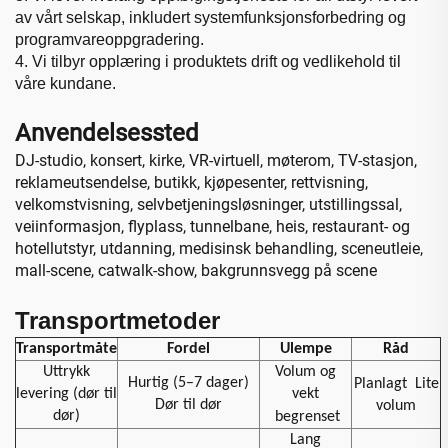
av vårt selskap, inkludert systemfunksjonsforbedring og
programvareoppgradering.
4. Vi tilbyr opplæring i produktets drift og vedlikehold til
våre
kundane.
Anvendelsessted
DJ-studio, konsert, kirke, VR-virtuell, møterom, TV-stasjon,
reklameutsendelse, butikk, kjøpesenter, rettvisning,
velkomstvisning, selvbetjeningsløsninger, utstillingssal,
veiinformasjon, flyplass, tunnelbane, heis, restaurant- og
hotellutstyr, utdanning, medisinsk behandling, sceneutleie,
mall-scene, catwalk-show, bakgrunnsvegg på scene
Transportmetoder
Transportmåte
Fordel
Ulempe
Råd
Uttrykk
Volum og
Hurtig (5–7 dager)
Planlagt
Lite
levering (dør til
vekt
Dør til dør
volum
dør)
begrenset
Lang