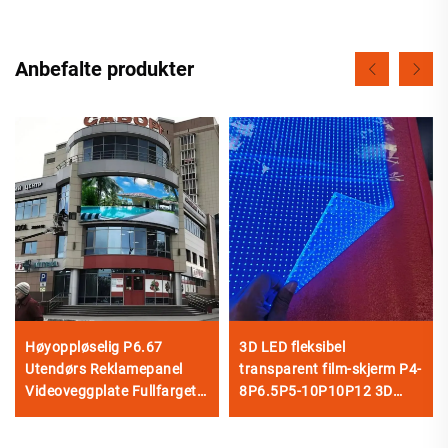
Anbefalte produkter
Høyoppløselig P6.67
3D LED fleksibel
Utendørs Reklamepanel
transparent film-skjerm P4-
Videoveggplate Fullfarget
8P6.5P5-10P10P12 3D
Holdbar LED Digital Skjerm
transparent LED-videovegg
3840Hz
til reklame i glassvindu