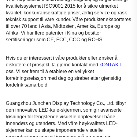
kvalitetssystemet ISO9001:2015 for å sikre utmerket 
kvalitet, konkurransekraftige priser, ærlig service og rask 
teknisk support til våre kunder. Våre produkter eksporteres 
til over 70 land i Asia, Midtøsten, Amerika, Europa og 
Afrika. Vi har flere patenter i Kina og besitter 
sertifiseringer som CE, FCC, CCC og ROHS. 
Hvis du er interessert i våre produkter eller ønsker å 
diskutere et prosjekt, ta gjerne kontakt med 
kONTAKT 
oss. Vi ser frem til å etablere en vellykket 
forretningsrelasjon med deg og streber etter gjensidig 
fordelrik samarbeid. 
Guangzhou Junchen Display Technology Co., Ltd. tilbyr 
den innovative LED-kule-skjermen, som gir avanserte 
løsninger for fengslende visuelle opplevelser både 
innendørs og utendørs. Med våre høykvalitets LED-
skjermer kan du skape imponerende visuelle 
presentasjoner som vil imponere målgruppen din. 