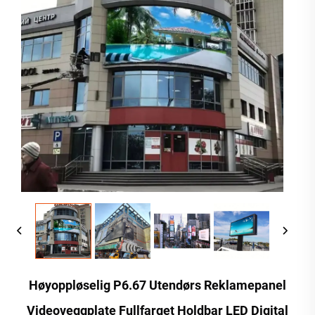
Høyoppløselig P6.67 Utendørs Reklamepanel
Videoveggplate Fullfarget Holdbar LED Digital