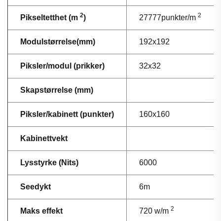
2
2
Pikseltetthet (m
)
27777punkter/m
Modulstørrelse(mm)
192x192
Piksler/modul (prikker)
32x32
Skapstørrelse (mm)
Piksler/kabinett (punkter)
160x160
Kabinettvekt
Lysstyrke (Nits)
6000
Seedykt
6m
2
Maks effekt
720 w/m