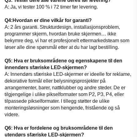
Q3: Tester dere alle varene deres før levering?
A: Ja, vi tester 100 % i 72 timer før levering.
Q4:Hvordan er dine vilkår for garanti?
A: 2 års garanti. Strukturdesign, installasjonsproblem,
programmer skjerm, hvordan bruke skjermen… ikke
bekymre deg, vi har et profesjonelt ettermarkedsteam som
løser alle dine spørsmål etter at du har lagt bestilling.
Q5: Hva er bruksområdene og egenskapene til den
innendørs sfæriske LED-skjermen?
A: Innendørs sfæriske LED-skjermer er ideelle for reklame,
dekorative formål eller belysningsprosjekter på
arrangementer, barer, nattklubber og andre steder. De er
tilgjengelige i ulike pikselformater som P2, P3, P4, eller
tilpassede pikselformater. I tillegg støtter de ulike
monteringsløsninger som hengende, fristående og så
videre.
Q6: Hva er fordelene og bruksområdene til den
utendørs sfæriske LED-skjermen?