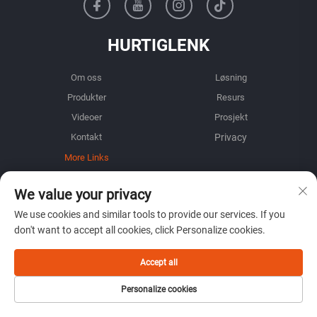
HURTIGLENK
Om oss
Løsning
Produkter
Resurs
Videoer
Prosjekt
Kontakt
More Links
We value your privacy
INFORMASJON
We use cookies and similar tools to provide our services. If you
Registrer deg for å motta vårt ukentlige nyhetsbrev
don't want to accept all cookies, click Personalize cookies.
Accept all
Personalize cookies
Send inn