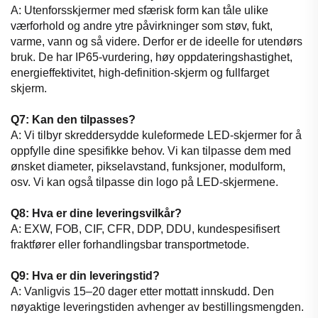
A: Utenforsskjermer med sfærisk form kan tåle ulike
værforhold og andre ytre påvirkninger som støv, fukt,
varme, vann og så videre. Derfor er de ideelle for utendørs
bruk. De har IP65-vurdering, høy oppdateringshastighet,
energieffektivitet, high-definition-skjerm og fullfarget
skjerm.
Q7: Kan den tilpasses?
A: Vi tilbyr skreddersydde kuleformede LED-skjermer for å
oppfylle dine spesifikke behov. Vi kan tilpasse dem med
ønsket diameter, pikselavstand, funksjoner, modulform,
osv. Vi kan også tilpasse din logo på LED-skjermene.
Q8: Hva er dine leveringsvilkår?
A: EXW, FOB, CIF, CFR, DDP, DDU, kundespesifisert
fraktfører eller forhandlingsbar transportmetode.
Q9: Hva er din leveringstid?
A: Vanligvis 15–20 dager etter mottatt innskudd. Den
nøyaktige leveringstiden avhenger av bestillingsmengden.