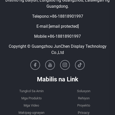
Distrito ng Baiyun, Lungsod ng Guangzhou, Lalawigan ng
Guangdong.
Telepono:
+86-18818901997
E-mail:
[email protected]
Mobile:
+86-18818901997
Copyright © Guangzhou JunChen Display Technology
Co.,Ltd
Mabilis na Link
Tungkol Sa Amin
Solusyon
Mga Produkto
Rehiyon
Mga Video
Proyekto
Makipag-ugnayan