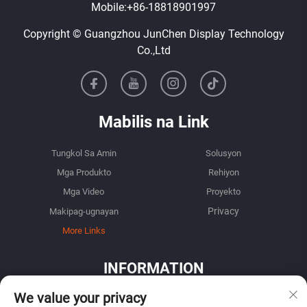
Mobile:
+86-18818901997
Copyright © Guangzhou JunChen Display Technology
Co.,Ltd
Mabilis na Link
Tungkol Sa Amin
Solusyon
Mga Produkto
Rehiyon
Mga Video
Proyekto
Makipag-ugnayan
More Links
INFORMATION
Mag-sign up upang makatanggap ng aming lingguhang
We value your privacy