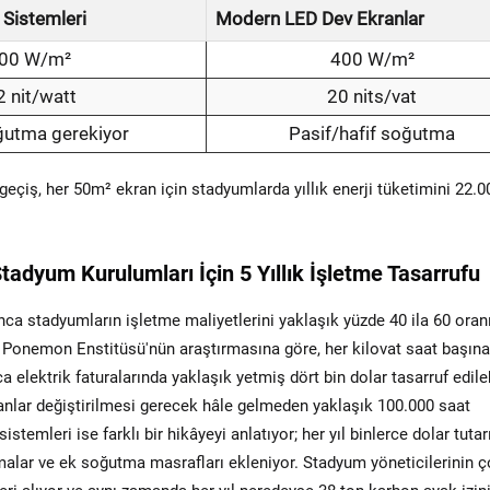
Sistemleri
Modern LED Dev Ekranlar
00 W/m²
400 W/m²
2 nit/watt
20 nits/vat
ğutma gerekiyor
Pasif/hafif soğutma
 geçiş, her 50m² ekran için stadyumlarda yıllık enerji tüketimini 22.0
tadyum Kurulumları İçin 5 Yıllık İşletme Tasarrufu
unca stadyumların işletme maliyetlerini yaklaşık yüzde 40 ila 60 oran
Ponemon Enstitüsü'nün araştırmasına göre, her kilovat saat başına
 elektrik faturalarında yaklaşık yetmiş dört bin dolar tasarruf edileb
anlar değiştirilmesi gerecek hâle gelmeden yaklaşık 100.000 saat
istemleri ise farklı bir hikâyeyi anlatıyor; her yıl binlerce dolar tuta
amalar ve ek soğutma masrafları ekleniyor. Stadyum yöneticilerinin 