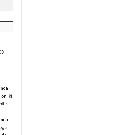
00
ında
 on iki
ilir.
rında
çoğu