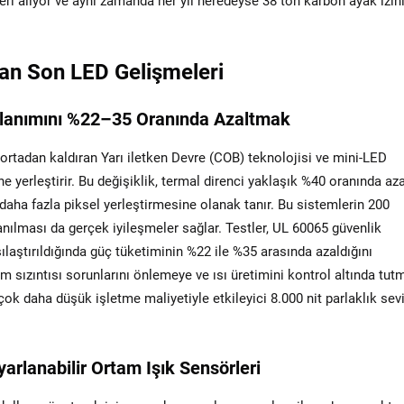
geri alıyor ve aynı zamanda her yıl neredeyse 38 ton karbon ayak izin
an Son LED Gelişmeleri
llanımını %22–35 Oranında Azaltmak
ortadan kaldıran Yarı iletken Devre (COB) teknolojisi ve mini-LED
e yerleştirir. Bu değişiklik, termal direnci yaklaşık %40 oranında aza
daha fazla piksel yerleştirmesine olanak tanır. Bu sistemlerin 200
nılması da gerçek iyileşmeler sağlar. Testler, UL 60065 güvenlik
laştırıldığında güç tüketiminin %22 ile %35 arasında azaldığını
ım sızıntısı sorunlarını önlemeye ve ısı üretimini kontrol altında tu
ok daha düşük işletme maliyetiyle etkileyici 8.000 nit parlaklık sev
arlanabilir Ortam Işık Sensörleri