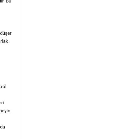
ır. Bu
 düşer
rlak
trol
ri
 neyin
nda