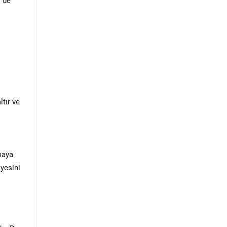
i de
ltır ve
tmaya
iyesini