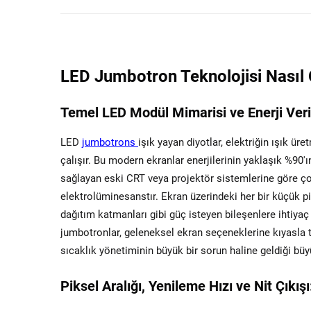
LED Jumbotron Teknolojisi Nasıl Ça
Temel LED Modül Mimarisi ve Enerji Verim
LED
jumbotrons
işık yayan diyotlar, elektriğin ışık ür
çalışır. Bu modern ekranlar enerjilerinin yaklaşık %90
sağlayan eski CRT veya projektör sistemlerine göre çok
elektrolüminesanstır. Ekran üzerindeki her bir küçük pik
dağıtım katmanları gibi güç isteyen bileşenlere ihtiya
jumbotronlar, geleneksel ekran seçeneklerine kıyasla ti
sıcaklık yönetiminin büyük bir sorun haline geldiği büy
Piksel Aralığı, Yenileme Hızı ve Nit Çıkış