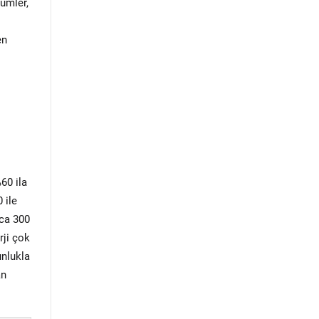
çümler,
en
60 ila
 ile
zca 300
rji çok
unlukla
an