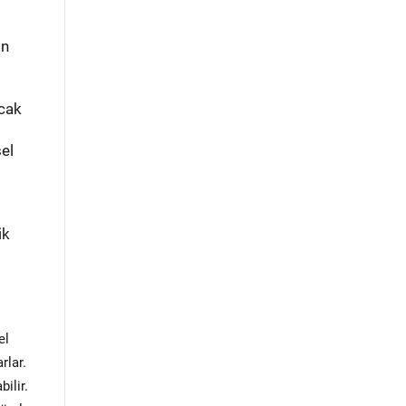
ın
ncak
sel
ik
el
rlar.
ilir.