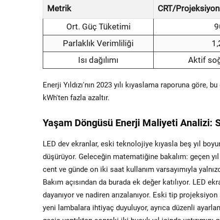
Metrik
CRT/Projeksiyon 
Ort. Güç Tüketimi
9
Parlaklık Verimliliği
1,
Isı dağılımı
Aktif so
Enerji Yıldızı'nın 2023 yılı kıyaslama raporuna göre, bu
kWh'ten fazla azaltır.
Yaşam Döngüsü Enerji Maliyeti Analizi: S
LED dev ekranlar, eski teknolojiye kıyasla beş yıl boy
düşürüyor. Geleceğin matematiğine bakalım: geçen yıl 
cent ve günde on iki saat kullanım varsayımıyla yalnızca
Bakım açısından da burada ek değer katılıyor. LED ekr
dayanıyor ve nadiren arızalanıyor. Eski tip projeksiyon s
yeni lambalara ihtiyaç duyuluyor, ayrıca düzenli ayarl