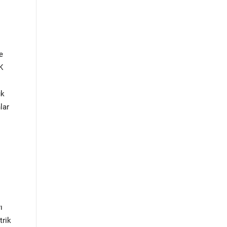
e
K
ük
lar
ı
trik