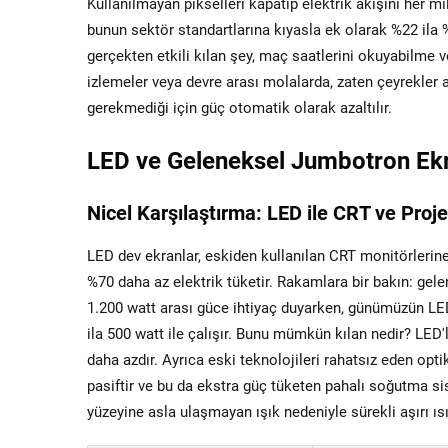
Kullanılmayan pikselleri kapatıp elektrik akışını her 
bunun sektör standartlarına kıyasla ek olarak %22 ila 
gerçekten etkili kılan şey, maç saatlerini okuyabilme 
izlemeler veya devre arası molalarda, zaten çeyrekle
gerekmediği için güç otomatik olarak azaltılır.
LED ve Geleneksel Jumbotron Ekran
Nicel Karşılaştırma: LED ile CRT ve Proj
LED dev ekranlar, eskiden kullanılan CRT monitörlerin
%70 daha az elektrik tüketir. Rakamlara bir bakın: gel
1.200 watt arası güce ihtiyaç duyarken, günümüzün LED 
ila 500 watt ile çalışır. Bunu mümkün kılan nedir? LED'l
daha azdır. Ayrıca eski teknolojileri rahatsız eden opt
pasiftir ve bu da ekstra güç tüketen pahalı soğutma s
yüzeyine asla ulaşmayan ışık nedeniyle sürekli aşırı ısı