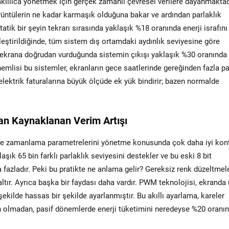
akıllıca yönetmek için gerçek zamanlı çevresel verilere dayanmaktad
rüntülerin ne kadar karmaşık olduğuna bakar ve ardından parlaklık
statik bir şeyin tekrarı sırasında yaklaşık %18 oranında enerji israfını
irleştirildiğinde, tüm sistem dış ortamdaki aydınlık seviyesine göre
ı ekrana doğrudan vurduğunda sistemin çıkışı yaklaşık %30 oranında
nemlisi bu sistemler, ekranların gece saatlerinde gereğinden fazla pa
n elektrik faturalarına büyük ölçüde ek yük bindirir; bazen normalde
n Kaynaklanan Verim Artışı
ışı ve zamanlama parametrelerini yönetme konusunda çok daha iyi kon
aşık 65 bin farklı parlaklık seviyesini destekler ve bu eski 8 bit
azladır. Peki bu pratikte ne anlama gelir? Gereksiz renk düzeltmele
ltır. Ayrıca başka bir faydası daha vardır. PWM teknolojisi, ekranda
şekilde hassas bir şekilde ayarlanmıştır. Bu akıllı ayarlama, kareler
n olmadan, pasif dönemlerde enerji tüketimini neredeyse %20 oranı