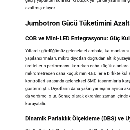
geçiş yaptıktan sonraki iki buçuk yıl içinde yatırımını 
azaltmış oluyor.
Jumbotron Gücü Tüketimini Azalt
COB ve Mini-LED Entegrasyonu: Güç Ku
Yıllardır gördüğümüz geleneksel ambalaj katmanlarını 
yapılandırmaları, mikro diyotları doğrudan altlık yüzeyin
üreticilerin performansı korurken daha küçük alanlara 
mikrometreden daha küçük mini-LED'lerle birlikte kulla
kontrolleri sırasında geleneksel SMD tasarımlarla karşı
göstermiştir. Diyotların daha yakın yerleşimi ayrıca ak
da yardımcı olur. Sonuç olarak ekranlar, zaman içinde ç
koruyabilir.
Dinamik Parlaklık Ölçekleme (DBS) ve Uy