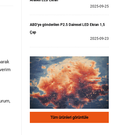
Aralıklı LED Ekran
2025-09-25
ABD'ye gönderilen P2.5 Dairesel LED Ekran 1,5
Çap
2025-09-23
narak
 verim
durum,
Tüm ürünleri görüntüle