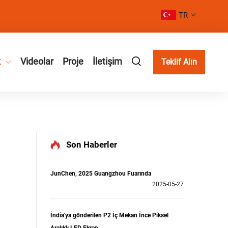
TR
k
Videolar
Proje
İletişim
Teklif Alın
Son Haberler
JunChen, 2025 Guangzhou Fuarında
2025-05-27
İndia'ya gönderilen P2 İç Mekan İnce Piksel