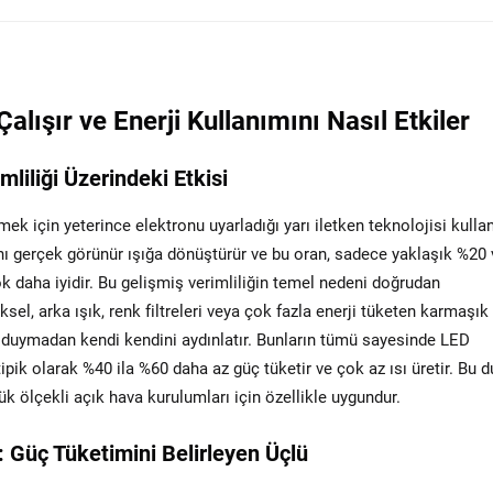
lışır ve Enerji Kullanımını Nasıl Etkiler
liliği Üzerindeki Etkisi
etmek için yeterince elektronu uyarladığı yarı iletken teknolojisi kulla
'ını gerçek görünür ışığa dönüştürür ve bu oran, sadece yaklaşık %20
 daha iyidir. Bu gelişmiş verimliliğin temel nedeni doğrudan
sel, arka ışık, renk filtreleri veya çok fazla enerji tüketen karmaşık
ç duymadan kendi kendini aydınlatır. Bunların tümü sayesinde LED
pik olarak %40 ila %60 daha az güç tüketir ve çok az ısı üretir. Bu 
ük ölçekli açık hava kurulumları için özellikle uygundur.
ı: Güç Tüketimini Belirleyen Üçlü