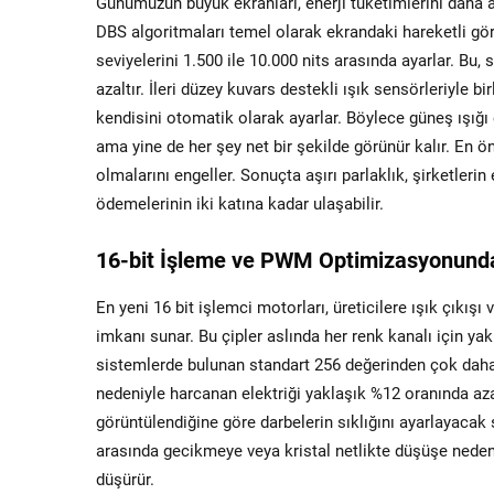
Günümüzün büyük ekranları, enerji tüketimlerini daha 
DBS algoritmaları temel olarak ekrandaki hareketli gö
seviyelerini 1.500 ile 10.000 nits arasında ayarlar. Bu, 
azaltır. İleri düzey kuvars destekli ışık sensörleriyle b
kendisini otomatik olarak ayarlar. Böylece güneş ışığ
ama yine de her şey net bir şekilde görünür kalır. En ö
olmalarını engeller. Sonuçta aşırı parlaklık, şirketleri
ödemelerinin iki katına kadar ulaşabilir.
16-bit İşleme ve PWM Optimizasyonunda
En yeni 16 bit işlemci motorları, üreticilere ışık çık
imkanı sunar. Bu çipler aslında her renk kanalı için yakl
sistemlerde bulunan standart 256 değerinden çok daha f
nedeniyle harcanan elektriği yaklaşık %12 oranında aza
görüntülendiğine göre darbelerin sıklığını ayarlayacak 
arasında gecikmeye veya kristal netlikte düşüşe nede
düşürür.