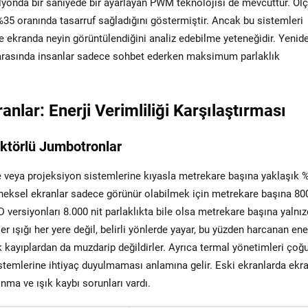
milyonda bir saniyede bir ayarlayan PWM teknolojisi de mevcuttur. Öl
%35 oranında tasarruf sağladığını göstermiştir. Ancak bu sistemleri
ve ekranda neyin görüntülendiğini analiz edebilme yeteneğidir. Yenid
r arasında insanlar sadece sohbet ederken maksimum parlaklık
lar: Enerji Verimliliği Karşılaştırması
ektörlü Jumbotronlar
e veya projeksiyon sistemlerine kıyasla metrekare başına yaklaşık %
eneksel ekranlar sadece görünür olabilmek için metrekare başına 800
versiyonları 8.000 nit parlaklıkta bile olsa metrekare başına yalnı
er ışığı her yere değil, belirli yönlerde yayar, bu yüzden harcanan ene
ik kayıplardan da muzdarip değildirler. Ayrıca termal yönetimleri çoğ
istemlerine ihtiyaç duyulmaması anlamına gelir. Eski ekranlarda ekr
nma ve ışık kaybı sorunları vardı.