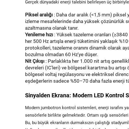
Gerçek dünyadaki enerji talebini belirleyen üç birbiriyle
Piksel aralığı
: Daha dar aralık (<1,5 mm) piksel
izleme mesafelerinde daha yüksek çözünürlük sun
azaltmasına olanak tanır.
Yenileme hızı
: Yüksek tazeleme oranları (≥3840 H
her 500 Hz artışla enerji tüketimini yaklaşık %
protokolleri, tazeleme oranını dinamik olarak aya
bozulma olmadan 60 Hz'ye düşer.
Nit Çıkışı
: Parlaklıkta her 1.000 nit artış genell
devreleri (IC'leri) ve bölgesel karartma bu artış
bölgesel voltaj regülasyonu ve elektriksel direnc
eşdeğerlerin sadece %50–70 daha fazla enerji tü
Sinyalden Ekrana: Modern LED Kontrol S
Modern jumbotron kontrol sistemleri, enerji israfını y
sensörlerle birlikte gelmektedir. Ortam ışığı sensörleri 
Bu, bu büyük ekranların durmaksızın çalıştığı stadyumla