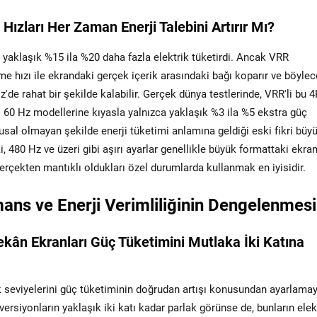
ızları Her Zaman Enerji Talebini Artırır Mı?
 yaklaşık %15 ila %20 daha fazla elektrik tüketirdi. Ancak VRR
eme hızı ile ekrandaki gerçek içerik arasındaki bağı koparır ve böylec
e rahat bir şekilde kalabilir. Gerçek dünya testlerinde, VRR'li bu 4
0 Hz modellerine kıyasla yalnızca yaklaşık %3 ila %5 ekstra güç
usal olmayan şekilde enerji tüketimi anlamına geldiği eski fikri büy
i, 480 Hz ve üzeri gibi aşırı ayarlar genellikle büyük formattaki ekran
 gerçekten mantıklı oldukları özel durumlarda kullanmak en iyisidir.
ans ve Enerji Verimliliğinin Dengelenmesi
ekân Ekranları Güç Tüketimini Mutlaka İki Katına
k seviyelerini güç tüketiminin doğrudan artışı konusundan ayarlamay
 versiyonların yaklaşık iki katı kadar parlak görünse de, bunların elek