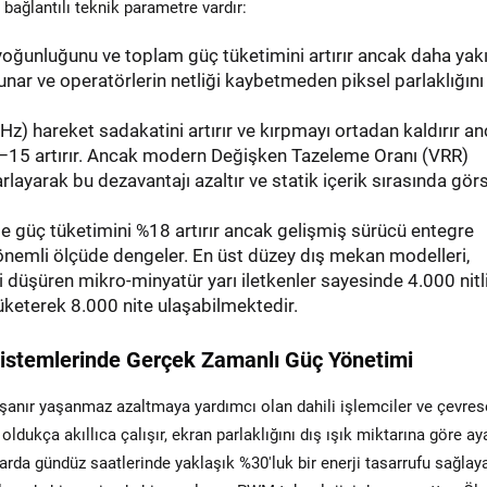
 bağlantılı teknik parametre vardır:
 yoğunluğunu ve toplam güç tüketimini artırır ancak daha yak
ar ve operatörlerin netliği kaybetmeden piksel parlaklığını
z) hareket sadakatini artırır ve kırpmayı ortadan kaldırır a
10–15 artırır. Ancak modern Değişken Tazeleme Oranı (VRR)
rlayarak bu dezavantajı azaltır ve statik içerik sırasında gör
ikle güç tüketimini %18 artırır ancak gelişmiş sürücü entegre
ı önemli ölçüde dengeler. En üst düzey dış mekan modelleri,
i düşüren mikro-minyatür yarı iletkenler sayesinde 4.000 nitl
keterek 8.000 nite ulaşabilmektedir.
istemlerinde Gerçek Zamanlı Güç Yönetimi
aşanır yaşanmaz azaltmaya yardımcı olan dahili işlemciler ve çevres
oldukça akıllıca çalışır, ekran parlaklığını dış ışık miktarına göre aya
rda gündüz saatlerinde yaklaşık %30'luk bir enerji tasarrufu sağlayab