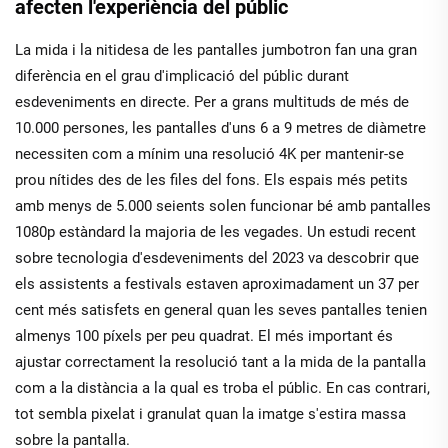
afecten l'experiència del públic
La mida i la nitidesa de les pantalles jumbotron fan una gran
diferència en el grau d'implicació del públic durant
esdeveniments en directe. Per a grans multituds de més de
10.000 persones, les pantalles d'uns 6 a 9 metres de diàmetre
necessiten com a mínim una resolució 4K per mantenir-se
prou nítides des de les files del fons. Els espais més petits
amb menys de 5.000 seients solen funcionar bé amb pantalles
1080p estàndard la majoria de les vegades. Un estudi recent
sobre tecnologia d'esdeveniments del 2023 va descobrir que
els assistents a festivals estaven aproximadament un 37 per
cent més satisfets en general quan les seves pantalles tenien
almenys 100 píxels per peu quadrat. El més important és
ajustar correctament la resolució tant a la mida de la pantalla
com a la distància a la qual es troba el públic. En cas contrari,
tot sembla pixelat i granulat quan la imatge s'estira massa
sobre la pantalla.