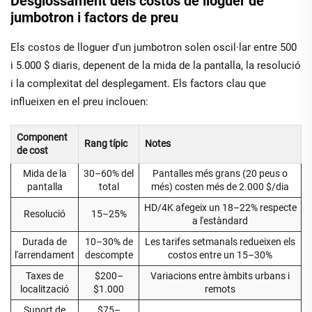
Desglossament dels costos de lloguer de
jumbotron i factors de preu
Els costos de lloguer d'un jumbotron solen oscil·lar entre 500
i 5.000 $ diaris, depenent de la mida de la pantalla, la resolució
i la complexitat del desplegament. Els factors clau que
influeixen en el preu inclouen:
Component
Rang típic
Notes
de cost
Mida de la
30–60% del
Pantalles més grans (20 peus o
pantalla
total
més) costen més de 2.000 $/dia
HD/4K afegeix un 18–22% respecte
Resolució
15–25%
a l'estàndard
Durada de
10–30% de
Les tarifes setmanals redueixen els
l'arrendament
descompte
costos entre un 15–30%
Taxes de
$200–
Variacions entre àmbits urbans i
localització
$1.000
remots
Suport de
$75–