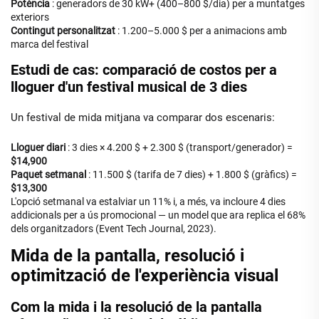
Potència
: generadors de 30 kW+ (400–800 $/dia) per a muntatges
exteriors
Contingut personalitzat
: 1.200–5.000 $ per a animacions amb
marca del festival
Estudi de cas: comparació de costos per a
lloguer d'un festival musical de 3 dies
Un festival de mida mitjana va comparar dos escenaris:
Lloguer diari
: 3 dies × 4.200 $ + 2.300 $ (transport/generador) =
$14,900
Paquet setmanal
: 11.500 $ (tarifa de 7 dies) + 1.800 $ (gràfics) =
$13,300
L'opció setmanal va estalviar un 11% i, a més, va incloure 4 dies
addicionals per a ús promocional — un model que ara replica el 68%
dels organitzadors (Event Tech Journal, 2023).
Mida de la pantalla, resolució i
optimització de l'experiència visual
Com la mida i la resolució de la pantalla