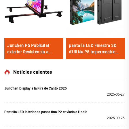
Junchen P5 Publicitat
pantalla LED Finestra 3D
exterior Resistència a
d'Ull Nu P8 Impermeable
l'aigua Taxi Top Pantalla
Instal·lació Fixa Panell de
LED Mur de Vídeo Cartell
Senyalització LED Exterior
Pantalla Publicitària Mòbil
Notícies calentes
per a Cotxes
JunChen Display a la Fira de Cantó 2025
2025-05-27
Pantalla LED interior de passa fina P2 enviada a l'Índia
2025-09-25