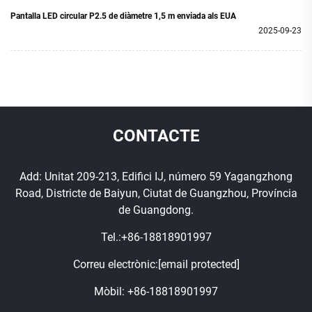
Pantalla LED circular P2.5 de diàmetre 1,5 m enviada als EUA
2025-09-23
CONTACTE
Add: Unitat 209-213, Edifici IJ, número 59 Yagangzhong
Road, Districte de Baiyun, Ciutat de Guangzhou, Província
de Guangdong.
Tel.:
+86-18818901997
Correu electrònic:
[email protected]
Mòbil:
+86-18818901997