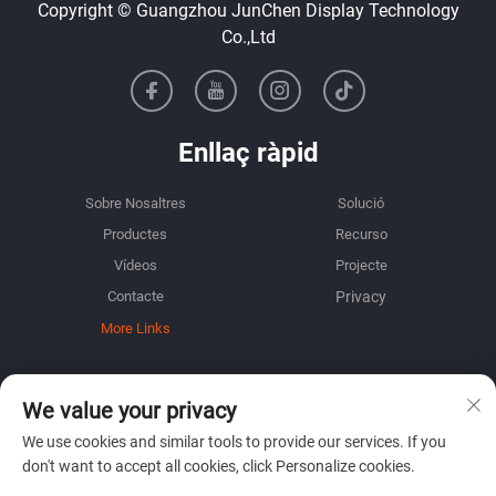
Copyright © Guangzhou JunChen Display Technology
Co.,Ltd
Enllaç ràpid
Sobre Nosaltres
Solució
Productes
Recurso
Vídeos
Projecte
Contacte
More Links
INFORMACIÓ
We value your privacy
Inscriu-te per rebre el nostre butlletí setmanal
We use cookies and similar tools to provide our services. If you
don't want to accept all cookies, click Personalize cookies.