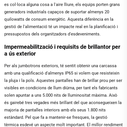
es col·loca alguna cosa a l'aire lliure, els equips porten grans
generadors industrials capaços de suportar almenys 20
quilowatts de consum energètic. Aquesta diferència en la
gestió de l'alimentació té un impacte real en la planificació i
pressupostos dels organitzadors d'esdeveniments.
Impermeabilització i requisits de brillantor per
a ús exterior
Per als jumbotrons exteriors, té sentit obtenir una carcassa
amb una qualificació d'almenys IP65 si volem que resisteixin
la pluja i la pols. Aquestes pantalles han de brillar prou per ser
visibles en condicions de llum diürna, per tant els fabricants
solen apuntar a uns 5.000 nits de lluminositat màxima. Això
és gairebé tres vegades més brillant del que aconsegueixen la
majoria de pantalles interiors amb els seus 1.800 nits
estàndard. Pel que fa a mantenir-se fresques, la gestió
tèrmica esdevé un aspecte molt important. El millor rendiment