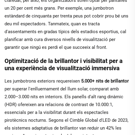
claredat; per això, els organitzadors solen optar per pantalles
un 20 per cent més grans. Per exemple, una jumbotron
estàndard de cinquanta per trenta peus pot cobrir prou bé uns
deu mil espectadors. Tanmateix, quan es tracta
d'assentaments en gradas típics dels estadios esportius, cal
planificar amb cura diversos nivells de visualització per
garantir que ningú es perdi el que succeeix al front.
Optimització de la brillantor i visibilitat per a
una experiència de visualització immersiva
Les jumbotrons exteriors requereixen
5.000+ nits de brillantor
per superar l'enlluernament del llum solar, comparat amb
2.000–3.000 nits en interiors. Els panells d'alt rang dinàmic
(HDR) ofereixen ara relacions de contrast de 10.000:1,
essencials per a la visibilitat durant els espectacles
pirotècnics nocturns. Segons el Cimble Global d'LED de 2023,
els sistemes adaptatius de brillantor van reduir un 42% les