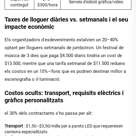
Serveis d'edició gràfica/vídeo
contingut
$300/hora
Taxes de lloguer diàries vs. setmanals i el seu
impacte econòmic
Els organitzadors d'esdeveniments estalvien un 20–40%
optant per lloguers setmanals de jumbotron. Un festival de
música de 3 dies que paga $4.500 diaris tindria un cost de
$13.500, mentre que una tarifa setmanal de $11.500 redueix
els costos en un 15%—fons que es podrien destinar millor a
escenografia o il·luminació.
Costos ocults: transport, requisits elèctrics i
gràfics personalitzats
el 30% dels contractants s'ho passa per alt:
Transport
: $1,50–$3,50/milla per a parets LED que requereixen
camions especialitzats