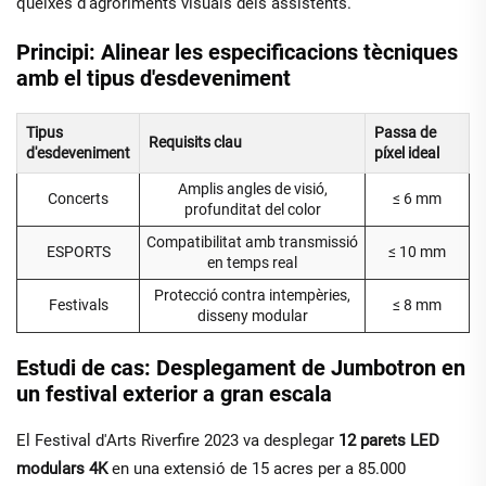
queixes d'agroriments visuals dels assistents.
Principi: Alinear les especificacions tècniques
amb el tipus d'esdeveniment
Tipus
Passa de
Requisits clau
d'esdeveniment
píxel ideal
Amplis angles de visió,
Concerts
≤ 6 mm
profunditat del color
Compatibilitat amb transmissió
ESPORTS
≤ 10 mm
en temps real
Protecció contra intempèries,
Festivals
≤ 8 mm
disseny modular
Estudi de cas: Desplegament de Jumbotron en
un festival exterior a gran escala
El Festival d'Arts Riverfire 2023 va desplegar
12 parets LED
modulars 4K
en una extensió de 15 acres per a 85.000