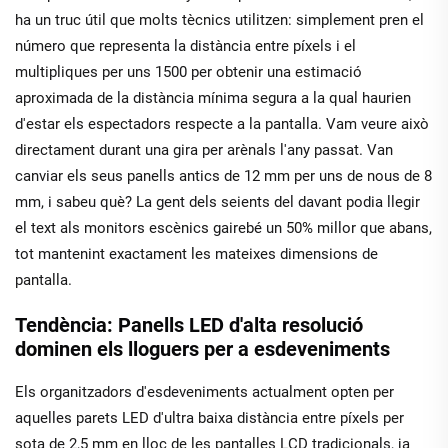
ha un truc útil que molts tècnics utilitzen: simplement pren el
número que representa la distància entre píxels i el
multipliques per uns 1500 per obtenir una estimació
aproximada de la distància mínima segura a la qual haurien
d'estar els espectadors respecte a la pantalla. Vam veure això
directament durant una gira per arènals l'any passat. Van
canviar els seus panells antics de 12 mm per uns de nous de 8
mm, i sabeu què? La gent dels seients del davant podia llegir
el text als monitors escènics gairebé un 50% millor que abans,
tot mantenint exactament les mateixes dimensions de
pantalla.
Tendència: Panells LED d'alta resolució
dominen els lloguers per a esdeveniments
Els organitzadors d'esdeveniments actualment opten per
aquelles parets LED d'ultra baixa distància entre píxels per
sota de 2,5 mm en lloc de les pantalles LCD tradicionals, ja