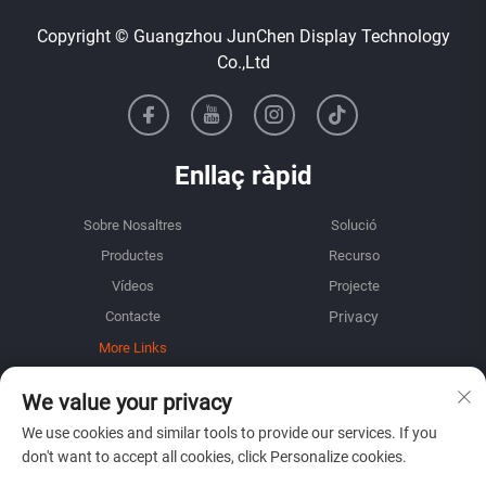
Copyright © Guangzhou JunChen Display Technology
Co.,Ltd
Enllaç ràpid
Sobre Nosaltres
Solució
Productes
Recurso
Vídeos
Projecte
Contacte
More Links
We value your privacy
INFORMACIÓ
We use cookies and similar tools to provide our services. If you
Inscriu-te per rebre el nostre butlletí setmanal
don't want to accept all cookies, click Personalize cookies.