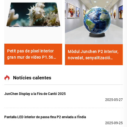
Petit pas de píxel interior
Mòdul Junchen P2 interior,
gran mur de vídeo P1.56
novedat, senyalització
COB LED pantalla flexible
digital educativa, pantalla
de visualització per a
tàctil esfèrica flexible LED
cinema domèstic
per a aeroport i botiga
Notícies calentes
minorista
JunChen Display a la Fira de Cantó 2025
2025-05-27
Pantalla LED interior de passa fina P2 enviada a l'Índia
2025-09-25