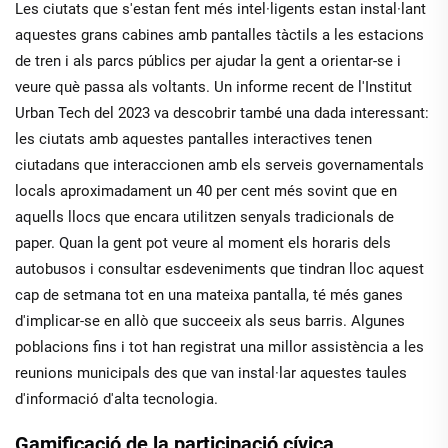
Les ciutats que s'estan fent més intel·ligents estan instal·lant
aquestes grans cabines amb pantalles tàctils a les estacions
de tren i als parcs públics per ajudar la gent a orientar-se i
veure què passa als voltants. Un informe recent de l'Institut
Urban Tech del 2023 va descobrir també una dada interessant:
les ciutats amb aquestes pantalles interactives tenen
ciutadans que interaccionen amb els serveis governamentals
locals aproximadament un 40 per cent més sovint que en
aquells llocs que encara utilitzen senyals tradicionals de
paper. Quan la gent pot veure al moment els horaris dels
autobusos i consultar esdeveniments que tindran lloc aquest
cap de setmana tot en una mateixa pantalla, té més ganes
d'implicar-se en allò que succeeix als seus barris. Algunes
poblacions fins i tot han registrat una millor assistència a les
reunions municipals des que van instal·lar aquestes taules
d'informació d'alta tecnologia.
Gamificació de la participació cívica