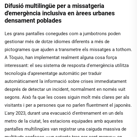
Difusió multilingüe per a missatgeria
d'emergència inclusiva en àrees urbanes
densament poblades
Les grans pantalles conegudes com a jumbotrons poden
gestionar més de dotze idiomes diferents a més de
pictogrames que ajuden a transmetre els missatges a tothom.
A Tòquio, han implementat realment alguna cosa força
interessant: el seu sistema de resposta d'emergència utilitza
tecnologia d'aprenentatge automàtic per traduir
automàticament la informació sobre crises immediatament
després de detectar un incident, normalment en només vuit
segons. Això fa que les coses siguin molt més clares per als
visitants i per a persones que no parlen fluentment el japonès.
L'any 2023, durant una evacuació d'entrenament en un dels
metro de la ciutat, les estacions equipades amb aquestes
pantalles multilingües van registrar una caiguda massiva de
multituds confoses —un setanta-tres per cent menys— en