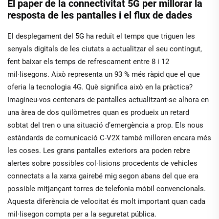
El paper de la connectivitat 5G per millorar la
resposta de les pantalles i el flux de dades
El desplegament del 5G ha reduït el temps que triguen les
senyals digitals de les ciutats a actualitzar el seu contingut,
fent baixar els temps de refrescament entre 8 i 12
mil·lisegons. Això representa un 93 % més ràpid que el que
oferia la tecnologia 4G. Què significa això en la pràctica?
Imagineu-vos centenars de pantalles actualitzant-se alhora en
una àrea de dos quilòmetres quan es produeix un retard
sobtat del tren o una situació d’emergència a prop. Els nous
estàndards de comunicació C-V2X també milloren encara més
les coses. Les grans pantalles exteriors ara poden rebre
alertes sobre possibles col·lisions procedents de vehicles
connectats a la xarxa gairebé mig segon abans del que era
possible mitjançant torres de telefonia mòbil convencionals.
Aquesta diferència de velocitat és molt important quan cada
mil·lisegon compta per a la seguretat pública.