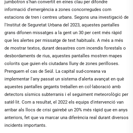
jumbotron s'han convertit en eines clau per difondre
informació d'emergència a zones concorregudes com
estacions de tren i centres urbans. Segons una investigació de
l'Institut de Seguretat Urbana del 2023, aquestes pantalles
grans difonen missatges a la gent un 30 per cent més ràpid
que les alertes per missatge de text habituals. A més a més
de mostrar textos, durant desastres com incendis forestals o
desbordaments de rius, aquestes pantalles mostren mapes
colorits que guien els ciutadans lluny de zones perilloses.
Prenguem el cas de Seül. La capital sud-coreana va
implementar l'any passat un sistema d'alerta avançat en què
aquestes pantalles gegants treballen en col·laboració amb
detectors sísmics subterranis i el seguiment meteorològic per
satèl·lit. Com a resultat, el 2022 els equips d'intervenció van
arribar als llocs de crisi gairebé un 20% més ràpid que en anys
anteriors, fet que va marcar una diferència real durant diversos
incidents importants.