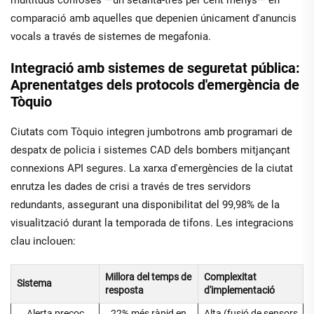
comparació amb aquelles que depenien únicament d'anuncis
vocals a través de sistemes de megafonia.
Integració amb sistemes de seguretat pública:
Aprenentatges dels protocols d'emergència de
Tòquio
Ciutats com Tòquio integren jumbotrons amb programari de
despatx de policia i sistemes CAD dels bombers mitjançant
connexions API segures. La xarxa d'emergències de la ciutat
enrutza les dades de crisi a través de tres servidors
redundants, assegurant una disponibilitat del 99,98% de la
visualització durant la temporada de tifons. Les integracions
clau inclouen:
Millora del temps de
Complexitat
Sistema
resposta
d'implementació
Alerta precoç
22% més ràpid en
Alta (fusió de sensors