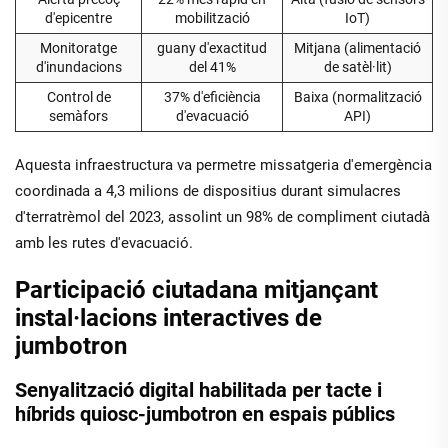
d'epicentre
mobilització
IoT)
Monitoratge
guany d'exactitud
Mitjana (alimentació
d'inundacions
del 41%
de satèl·lit)
Control de
37% d'eficiència
Baixa (normalització
semàfors
d'evacuació
API)
Aquesta infraestructura va permetre missatgeria d'emergència
coordinada a 4,3 milions de dispositius durant simulacres
d'terratrèmol del 2023, assolint un 98% de compliment ciutadà
amb les rutes d'evacuació.
Participació ciutadana mitjançant
instal·lacions interactives de
jumbotron
Senyalització digital habilitada per tacte i
híbrids quiosc-jumbotron en espais públics