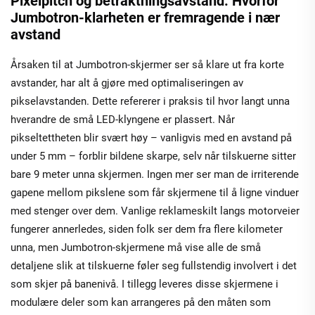
Pixelpitch og betraktningsavstand: Hvorfor
Jumbotron-klarheten er fremragende i nær
avstand
Årsaken til at Jumbotron-skjermer ser så klare ut fra korte
avstander, har alt å gjøre med optimaliseringen av
pikselavstanden. Dette refererer i praksis til hvor langt unna
hverandre de små LED-klyngene er plassert. Når
pikseltettheten blir svært høy – vanligvis med en avstand på
under 5 mm – forblir bildene skarpe, selv når tilskuerne sitter
bare 9 meter unna skjermen. Ingen mer ser man de irriterende
gapene mellom pikslene som får skjermene til å ligne vinduer
med stenger over dem. Vanlige reklameskilt langs motorveier
fungerer annerledes, siden folk ser dem fra flere kilometer
unna, men Jumbotron-skjermene må vise alle de små
detaljene slik at tilskuerne føler seg fullstendig involvert i det
som skjer på banenivå. I tillegg leveres disse skjermene i
modulære deler som kan arrangeres på den måten som