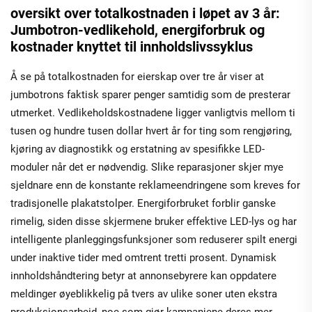
oversikt over totalkostnaden i løpet av 3 år:
Jumbotron-vedlikehold, energiforbruk og
kostnader knyttet til innholdslivssyklus
Å se på totalkostnaden for eierskap over tre år viser at
jumbotrons faktisk sparer penger samtidig som de presterar
utmerket. Vedlikeholdskostnadene ligger vanligtvis mellom ti
tusen og hundre tusen dollar hvert år for ting som rengjøring,
kjøring av diagnostikk og erstatning av spesifikke LED-
moduler når det er nødvendig. Slike reparasjoner skjer mye
sjeldnare enn de konstante reklameendringene som kreves for
tradisjonelle plakatstolper. Energiforbruket forblir ganske
rimelig, siden disse skjermene bruker effektive LED-lys og har
intelligente planleggingsfunksjoner som reduserer spilt energi
under inaktive tider med omtrent tretti prosent. Dynamisk
innholdshåndtering betyr at annonsebyrere kan oppdatere
meldinger øyeblikkelig på tvers av ulike soner uten ekstra
produksjonsarbeid, noe som gjør kampanjene deres mer