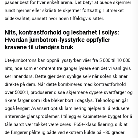
passer best for hver enkelt arena. Det betyr at buede skjermer
rundt hjørner eller skråstilte skjermer fortsatt gir utmerket
bildekvalitet, uansett hvor noen tilfeldigvis sitter.
Nits, kontrastforhold og lesbarhet i sollys:
Hvordan jumbotron-lysstyrke oppfyller
kravene til utendørs bruk
Ute-jumbotrons kan oppnå lysstyrkenivåer fra 5 000 til 10 000
nits, noe som er omtrent tre ganger lysere enn det vi vanligvis
ser innendørs. Dette gjør dem synlige selv når solen skinner
direkte på dem. Når dette kombineres med kontrastforhold
over 5000:1, produserer disse skjermene dypere svartfarger og
rikere farger som ikke bleker bort i dagslys. Teknologien går
også lenger: Avansert optisk laminering hjelper til å redusere
irriterende glansproblemer. I tillegg er kabinettene bygget for å
tåle hardt vær takket være deres IP65+-klassifisering, slik at
de fungerer pålitelig både ved ekstrem kulde på −30 grader