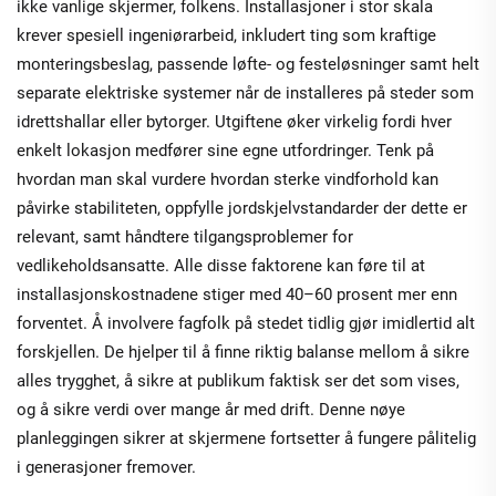
ikke vanlige skjermer, folkens. Installasjoner i stor skala
krever spesiell ingeniørarbeid, inkludert ting som kraftige
monteringsbeslag, passende løfte- og festeløsninger samt helt
separate elektriske systemer når de installeres på steder som
idrettshallar eller bytorger. Utgiftene øker virkelig fordi hver
enkelt lokasjon medfører sine egne utfordringer. Tenk på
hvordan man skal vurdere hvordan sterke vindforhold kan
påvirke stabiliteten, oppfylle jordskjelvstandarder der dette er
relevant, samt håndtere tilgangsproblemer for
vedlikeholdsansatte. Alle disse faktorene kan føre til at
installasjonskostnadene stiger med 40–60 prosent mer enn
forventet. Å involvere fagfolk på stedet tidlig gjør imidlertid alt
forskjellen. De hjelper til å finne riktig balanse mellom å sikre
alles trygghet, å sikre at publikum faktisk ser det som vises,
og å sikre verdi over mange år med drift. Denne nøye
planleggingen sikrer at skjermene fortsetter å fungere pålitelig
i generasjoner fremover.