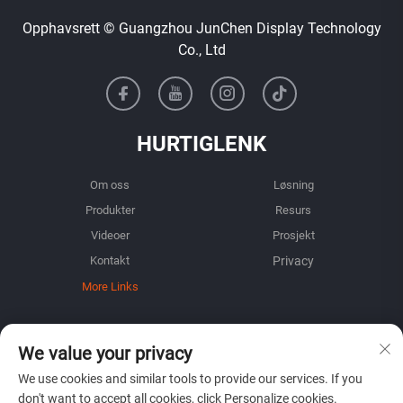
Opphavsrett © Guangzhou JunChen Display Technology
Co., Ltd
HURTIGLENK
Om oss
Løsning
Produkter
Resurs
Videoer
Prosjekt
Kontakt
More Links
INFORMASJON
We value your privacy
Registrer deg for å motta vårt ukentlige nyhetsbrev
We use cookies and similar tools to provide our services. If you
don't want to accept all cookies, click Personalize cookies.