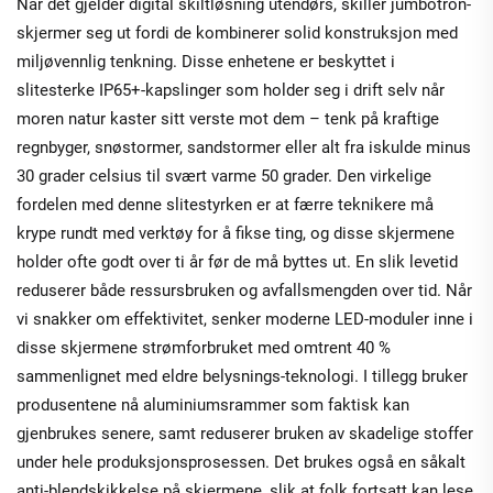
Når det gjelder digital skiltløsning utendørs, skiller jumbotron-
skjermer seg ut fordi de kombinerer solid konstruksjon med
miljøvennlig tenkning. Disse enhetene er beskyttet i
slitesterke IP65+-kapslinger som holder seg i drift selv når
moren natur kaster sitt verste mot dem – tenk på kraftige
regnbyger, snøstormer, sandstormer eller alt fra iskulde minus
30 grader celsius til svært varme 50 grader. Den virkelige
fordelen med denne slitestyrken er at færre teknikere må
krype rundt med verktøy for å fikse ting, og disse skjermene
holder ofte godt over ti år før de må byttes ut. En slik levetid
reduserer både ressursbruken og avfallsmengden over tid. Når
vi snakker om effektivitet, senker moderne LED-moduler inne i
disse skjermene strømforbruket med omtrent 40 %
sammenlignet med eldre belysnings-teknologi. I tillegg bruker
produsentene nå aluminiumsrammer som faktisk kan
gjenbrukes senere, samt reduserer bruken av skadelige stoffer
under hele produksjonsprosessen. Det brukes også en såkalt
anti-blendskikkelse på skjermene, slik at folk fortsatt kan lese