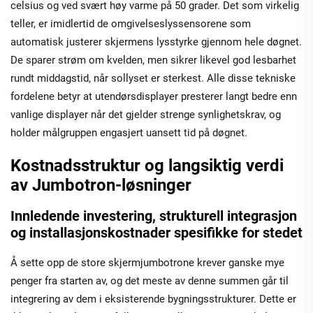
celsius og ved svært høy varme på 50 grader. Det som virkelig
teller, er imidlertid de omgivelseslyssensorene som
automatisk justerer skjermens lysstyrke gjennom hele døgnet.
De sparer strøm om kvelden, men sikrer likevel god lesbarhet
rundt middagstid, når sollyset er sterkest. Alle disse tekniske
fordelene betyr at utendørsdisplayer presterer langt bedre enn
vanlige displayer når det gjelder strenge synlighetskrav, og
holder målgruppen engasjert uansett tid på døgnet.
Kostnadsstruktur og langsiktig verdi
av Jumbotron-løsninger
Innledende investering, strukturell integrasjon
og installasjonskostnader spesifikke for stedet
Å sette opp de store skjermjumbotrone krever ganske mye
penger fra starten av, og det meste av denne summen går til
integrering av dem i eksisterende bygningsstrukturer. Dette er