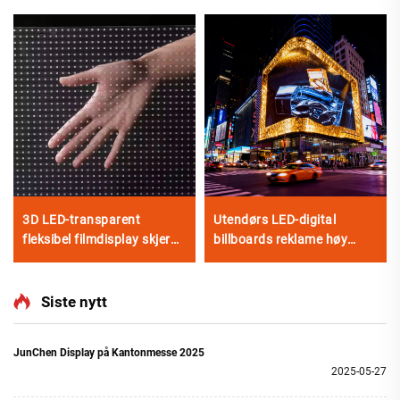
3D LED-transparent
Utendørs LED-digital
fleksibel filmdisplay skjerm
billboards reklame høy
utendørs for handelsbutikk
oppløsning fast
reklame vindu glass
installasjon høy ytelse P10
videovegg digital plakat bil
LED-videovegg kampsjerm
Siste nytt
JunChen Display på Kantonmesse 2025
2025-05-27