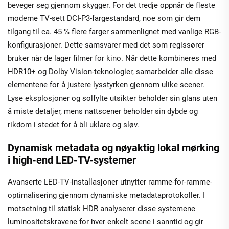
beveger seg gjennom skygger. For det tredje oppnår de fleste
moderne TV-sett DCI-P3-fargestandard, noe som gir dem
tilgang til ca. 45 % flere farger sammenlignet med vanlige RGB-
konfigurasjoner. Dette samsvarer med det som regissører
bruker når de lager filmer for kino. Når dette kombineres med
HDR10+ og Dolby Vision-teknologier, samarbeider alle disse
elementene for å justere lysstyrken gjennom ulike scener.
Lyse eksplosjoner og solfylte utsikter beholder sin glans uten
å miste detaljer, mens nattscener beholder sin dybde og
rikdom i stedet for å bli uklare og sløv.
Dynamisk metadata og nøyaktig lokal mørking
i high-end LED-TV-systemer
Avanserte LED-TV-installasjoner utnytter ramme-for-ramme-
optimalisering gjennom dynamiske metadataprotokoller. I
motsetning til statisk HDR analyserer disse systemene
luminositetskravene for hver enkelt scene i sanntid og gir