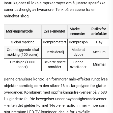
instruksjoner til lokale mørkearrayer om å justere spesifikke
soner uavhengig av hverandre. Tenk på en scene fra en
månelyst skog:
Mørke
Risiko for
Mørkingsmetode
Lys elementer
elementer
artefakter
Global mørking
Kompromittert
Kompresjon
Høy
Grunnleggende lokal
Moderat
Delvis detalj
Medium
mørking (100 soner)
dybde
Presisjon (1 000
Bevarte lysere
Sanne
Minimal
soner)
områder
svarttoner
Denne granulære kontrollen forhindrer halo-effekter rundt lyse
objekter samtidig som den sikrer 16-bit fargedypde for glatte
overganger. Kombinert med oppfriskningsfrekvenser på 7 680
Hz gir dette feilfrie bevegelser under høyhastighetssekvenser
– enten det gjelder Formel 1-løp eller actionfilmer – noe som
gjør premium LED-TV-løsninger ideelle for kravfulle