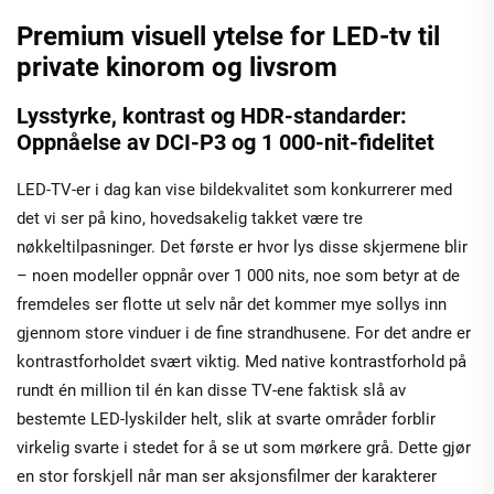
Premium visuell ytelse for LED-tv til
private kinorom og livsrom
Lysstyrke, kontrast og HDR-standarder:
Oppnåelse av DCI-P3 og 1 000-nit-fidelitet
LED-TV-er i dag kan vise bildekvalitet som konkurrerer med
det vi ser på kino, hovedsakelig takket være tre
nøkkeltilpasninger. Det første er hvor lys disse skjermene blir
– noen modeller oppnår over 1 000 nits, noe som betyr at de
fremdeles ser flotte ut selv når det kommer mye sollys inn
gjennom store vinduer i de fine strandhusene. For det andre er
kontrastforholdet svært viktig. Med native kontrastforhold på
rundt én million til én kan disse TV-ene faktisk slå av
bestemte LED-lyskilder helt, slik at svarte områder forblir
virkelig svarte i stedet for å se ut som mørkere grå. Dette gjør
en stor forskjell når man ser aksjonsfilmer der karakterer