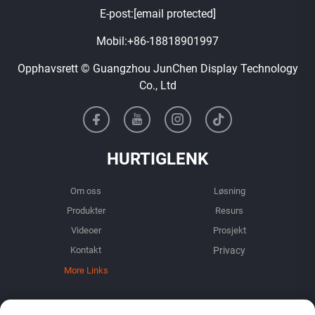
E-post:
[email protected]
Mobil:
+86-18818901997
Opphavsrett © Guangzhou JunChen Display Technology
Co., Ltd
HURTIGLENK
Om oss
Løsning
Produkter
Resurs
Videoer
Prosjekt
Kontakt
More Links
INFORMASJON