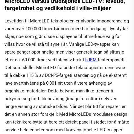
MicroLED versus tradisjonell LED-TV: levetid,
fargetrohet og vedlikehold i villa-miljøer
Levetiden til MicroLED-teknologien er alvorlig imponerende og
varer over 100 000 timer før noen merkbar nedgang i lysstyrke
skjer, noe som gjør disse displayene til utmerkede valg for
villas hvor de vil stå til syne i år. Vanlige LED-tv-apper kan
spare penger opprinnelig, men viser generelt tegn på slitasje
etter ca. 60 000 timer ved intensiv bruk i
hJEM
teateroppsett.
Det som skiller MicroLED fra andre teknologier er dens evne
til å dekke 115 % av DCI-P3-fargetilstanden og nå de ekstremt
lave svartnivåene på 0,001 nit uten å være avhengig av
organiske materialer. Dette betyr at man ikke trenger å
bekymre seg for bildebevaring (image retention) selv ved
lengre visning av statiske bilder. Når det blir tid for reparer, er
det en annen stor forskjell: Med MicroLEDs modulære design
kan teknikere bytte ut bare ett defekt panel i stedet for å måtte
service hele enheter som med konvensjonelle LED-tv-apper.