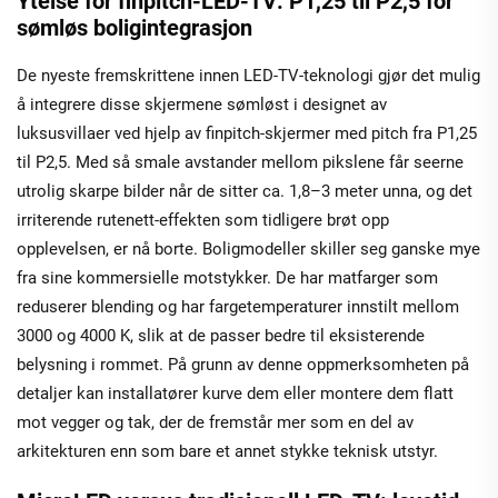
Ytelse for finpitch-LED-TV: P1,25 til P2,5 for
sømløs boligintegrasjon
De nyeste fremskrittene innen LED-TV-teknologi gjør det mulig
å integrere disse skjermene sømløst i designet av
luksusvillaer ved hjelp av finpitch-skjermer med pitch fra P1,25
til P2,5. Med så smale avstander mellom pikslene får seerne
utrolig skarpe bilder når de sitter ca. 1,8–3 meter unna, og det
irriterende rutenett-effekten som tidligere brøt opp
opplevelsen, er nå borte. Boligmodeller skiller seg ganske mye
fra sine kommersielle motstykker. De har matfarger som
reduserer blending og har fargetemperaturer innstilt mellom
3000 og 4000 K, slik at de passer bedre til eksisterende
belysning i rommet. På grunn av denne oppmerksomheten på
detaljer kan installatører kurve dem eller montere dem flatt
mot vegger og tak, der de fremstår mer som en del av
arkitekturen enn som bare et annet stykke teknisk utstyr.