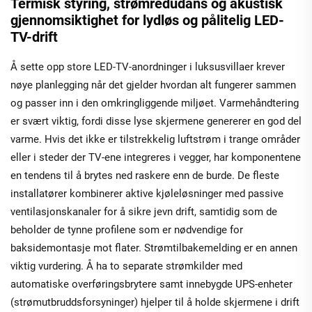
Termisk styring, strømredudans og akustisk
gjennomsiktighet for lydløs og pålitelig LED-
TV-drift
Å sette opp store LED-TV-anordninger i luksusvillaer krever
nøye planlegging når det gjelder hvordan alt fungerer sammen
og passer inn i den omkringliggende miljøet. Varmehåndtering
er svært viktig, fordi disse lyse skjermene genererer en god del
varme. Hvis det ikke er tilstrekkelig luftstrøm i trange områder
eller i steder der TV-ene integreres i vegger, har komponentene
en tendens til å brytes ned raskere enn de burde. De fleste
installatører kombinerer aktive kjøleløsninger med passive
ventilasjonskanaler for å sikre jevn drift, samtidig som de
beholder de tynne profilene som er nødvendige for
baksidemontasje mot flater. Strømtilbakemelding er en annen
viktig vurdering. Å ha to separate strømkilder med
automatiske overføringsbrytere samt innebygde UPS-enheter
(strømutbruddsforsyninger) hjelper til å holde skjermene i drift