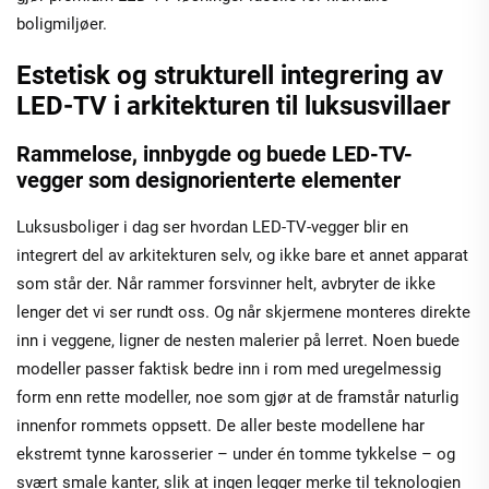
boligmiljøer.
Estetisk og strukturell integrering av
LED-TV i arkitekturen til luksusvillaer
Rammelose, innbygde og buede LED-TV-
vegger som designorienterte elementer
Luksusboliger i dag ser hvordan LED-TV-vegger blir en
integrert del av arkitekturen selv, og ikke bare et annet apparat
som står der. Når rammer forsvinner helt, avbryter de ikke
lenger det vi ser rundt oss. Og når skjermene monteres direkte
inn i veggene, ligner de nesten malerier på lerret. Noen buede
modeller passer faktisk bedre inn i rom med uregelmessig
form enn rette modeller, noe som gjør at de framstår naturlig
innenfor rommets oppsett. De aller beste modellene har
ekstremt tynne karosserier – under én tomme tykkelse – og
svært smale kanter, slik at ingen legger merke til teknologien