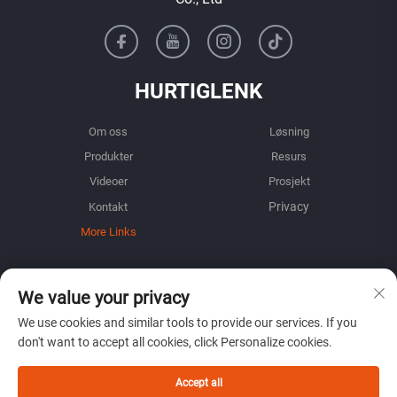
HURTIGLENK
Om oss
Løsning
Produkter
Resurs
Videoer
Prosjekt
Kontakt
More Links
INFORMASJON
We value your privacy
Registrer deg for å motta vårt ukentlige nyhetsbrev
We use cookies and similar tools to provide our services. If you
don't want to accept all cookies, click Personalize cookies.
Accept all