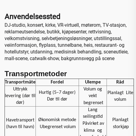
Anvendelsessted
DJ-studio, konsert, kirke, VR-virtuell, møterom, TV-stasjon,
reklameutsendelse, butikk, kjøpesenter, rettvisning,
velkomstvisning, selvbetjeningsløsninger, utstillingssal,
veiinformasjon, flyplass, tunnelbane, heis, restaurant- og
hotellutstyr, utdanning, medisinsk behandling, sceneutleie,
mall-scene, catwalk-show, bakgrunnsvegg på scene
Transportmetoder
Transportmåte
Fordel
Ulempe
Råd
Uttrykk
Volum og
Hurtig (5–7 dager)
Planlagt
Lite
levering (dør til
vekt
Dør til dør
volum
dør)
begrenset
Lang
seilingstid
Økonomisk metode
Planlagt
Havetransport
Påvirket av
(havn til havn)
Ubegrenset volum
storkjøp
klima
og