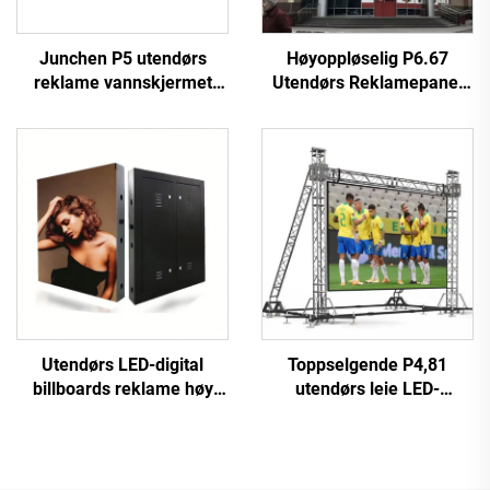
Junchen P5 utendørs
Høyoppløselig P6.67
reklame vannskjermet
Utendørs Reklamepanel
tak-LED-skjerm videovegg
Videoveggplate Fullfarget
skilt mobil reklameskjerm
Holdbar LED Digital Skjerm
for biler
3840Hz
Utendørs LED-digital
Toppselgende P4,81
billboards reklame høy
utendørs leie LED-
oppløsning fast
videovegg
installasjon høy ytelse P10
berøringsskjerm
LED-videovegg kampsjerm
reklameskjer for butikk
digital plakatfunksjon SDK