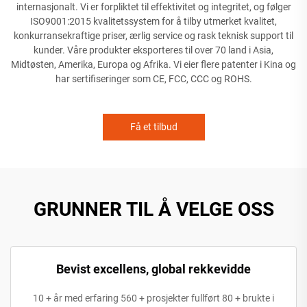
internasjonalt. Vi er forpliktet til effektivitet og integritet, og følger
ISO9001:2015 kvalitetssystem for å tilby utmerket kvalitet,
konkurransekraftige priser, ærlig service og rask teknisk support til
kunder. Våre produkter eksporteres til over 70 land i Asia,
Midtøsten, Amerika, Europa og Afrika. Vi eier flere patenter i Kina og
har sertifiseringer som CE, FCC, CCC og ROHS.
Få et tilbud
GRUNNER TIL Å VELGE OSS
Bevist excellens, global rekkevidde
10 + år med erfaring 560 + prosjekter fullført 80 + brukte i