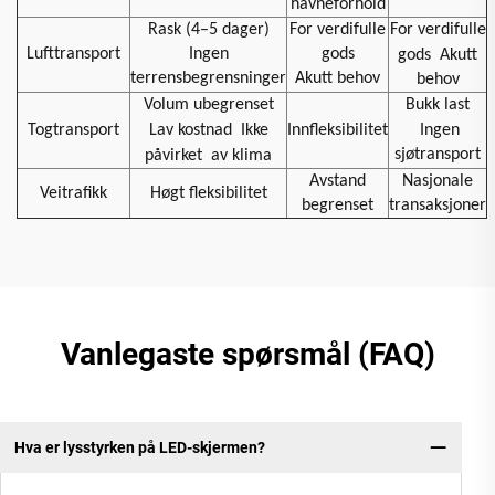
havneforhold
Rask (4–5 dager)
For verdifulle
For verdifulle
Lufttransport
Ingen
gods
gods
Akutt
terrensbegrensninger
Akutt behov
behov
Volum ubegrenset
Bukk last
Togtransport
Lav kostnad
Ikke
Innfleksibilitet
Ingen
sjøtransport
påvirket
av klima
Avstand
Nasjonale
Veitrafikk
Høgt fleksibilitet
begrenset
transaksjoner
Vanlegaste spørsmål (FAQ)
Hva er lysstyrken på LED-skjermen?