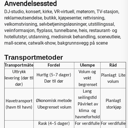
Anvendelsessted
DJ-studio, konsert, kirke, VR-virtuell, møterom, TV-stasjon,
reklameutsendelse, butikk, kjøpesenter, rettvisning,
velkomstvisning, selvbetjeningsløsninger, utstillingssal,
veiinformasjon, flyplass, tunnelbane, heis, restaurant- og
hotellutstyr, utdanning, medisinsk behandling, sceneutleie,
mall-scene, catwalk-show, bakgrunnsvegg på scene
Transportmetoder
Transportmåte
Fordel
Ulempe
Råd
Uttrykk
Volum og
Hurtig (5–7 dager)
Planlagt
Lite
levering (dør til
vekt
Dør til dør
volum
dør)
begrenset
Lang
seilingstid
Økonomisk metode
Planlagt
Havetransport
Påvirket av
(havn til havn)
Ubegrenset volum
storkjøp
klima
og
havneforhold
Rask (4–5 dager)
For verdifulle
For verdifulle