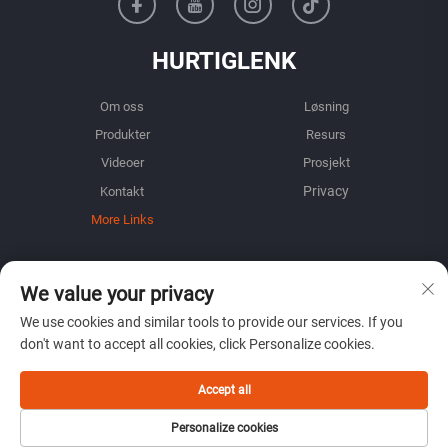
HURTIGLENK
Om oss
Løsning
Produkter
Resurs
Videoer
Prosjekt
Kontakt
More Links
INFORMASJON
We value your privacy
Registrer deg for å motta vårt ukentlige nyhetsbrev
We use cookies and similar tools to provide our services. If you
don't want to accept all cookies, click Personalize cookies.
Accept all
Send inn
Personalize cookies