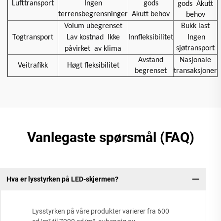
Lufttransport
Ingen
gods
gods
Akutt
terrensbegrensninger
Akutt behov
behov
Volum ubegrenset
Bukk last
Togtransport
Lav kostnad
Ikke
Innfleksibilitet
Ingen
sjøtransport
påvirket
av klima
Avstand
Nasjonale
Veitrafikk
Høgt fleksibilitet
begrenset
transaksjoner
Vanlegaste spørsmål (FAQ)
Hva er lysstyrken på LED-skjermen?
Lysstyrken på våre produkter varierer fra 600