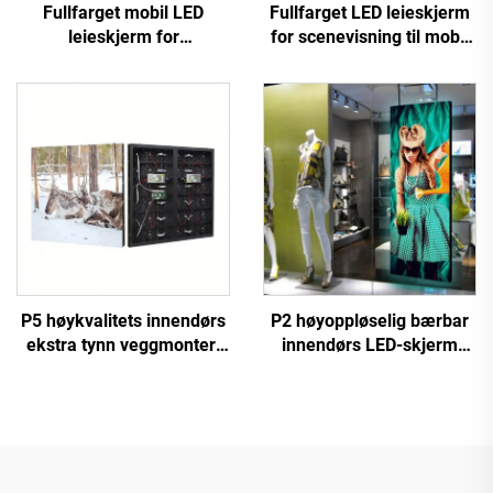
Fullfarget mobil LED
Fullfarget LED leieskjerm
leieskjerm for
for scenevisning til mobil
scenevisning til scenelys
LED leieskjerm
og visuelle effekter
P5 høykvalitets innendørs
P2 høyoppløselig bærbar
ekstra tynn veggmontert
innendørs LED-skjerm
LED-skjerm med høy
WIFI & USB kontrollert
oppløsning, videovegg til
stående
reklamevisning
posteringsskjermpanel