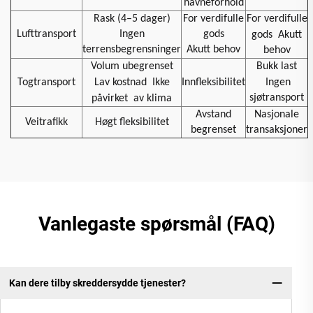
havneforhold
Rask (4–5 dager)
For verdifulle
For verdifulle
Lufttransport
Ingen
gods
gods
Akutt
terrensbegrensninger
Akutt behov
behov
Volum ubegrenset
Bukk last
Togtransport
Lav kostnad
Ikke
Innfleksibilitet
Ingen
sjøtransport
påvirket
av klima
Avstand
Nasjonale
Veitrafikk
Høgt fleksibilitet
begrenset
transaksjoner
Vanlegaste spørsmål (FAQ)
Kan dere tilby skreddersydde tjenester?