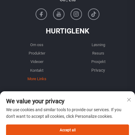
HURTIGLENK
Om oss
Løsning
Produkter
Resurs
Videoer
Prosjekt
Kontakt
More Links
INFORMASJON
We value your privacy
Registrer deg for å motta vårt ukentlige nyhetsbrev
We use cookies and similar tools to provide our services. If you
don't want to accept all cookies, click Personalize cookies.
Accept all