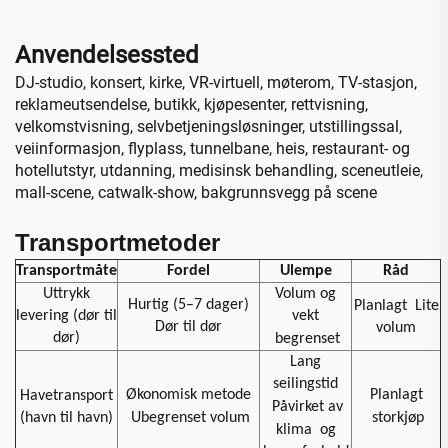
Anvendelsessted
DJ-studio, konsert, kirke, VR-virtuell, møterom, TV-stasjon,
reklameutsendelse, butikk, kjøpesenter, rettvisning,
velkomstvisning, selvbetjeningsløsninger, utstillingssal,
veiinformasjon, flyplass, tunnelbane, heis, restaurant- og
hotellutstyr, utdanning, medisinsk behandling, sceneutleie,
mall-scene, catwalk-show, bakgrunnsvegg på scene
Transportmetoder
Transportmåte
Fordel
Ulempe
Råd
Uttrykk
Volum og
Hurtig (5–7 dager)
Planlagt
Lite
levering (dør til
vekt
Dør til dør
volum
dør)
begrenset
Lang
seilingstid
Økonomisk metode
Planlagt
Havetransport
Påvirket av
(havn til havn)
Ubegrenset volum
storkjøp
klima
og