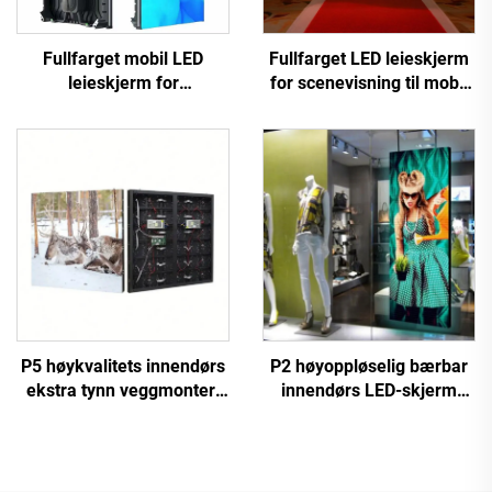
Fullfarget mobil LED
Fullfarget LED leieskjerm
leieskjerm for
for scenevisning til mobil
scenevisning til scenelys
LED leieskjerm
og visuelle effekter
P5 høykvalitets innendørs
P2 høyoppløselig bærbar
ekstra tynn veggmontert
innendørs LED-skjerm
LED-skjerm med høy
WIFI & USB kontrollert
oppløsning, videovegg til
stående
reklamevisning
posteringsskjermpanel