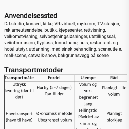
Anvendelsessted
DJ-studio, konsert, kirke, VR-virtuell, møterom, TV-stasjon,
reklameutsendelse, butikk, kjøpesenter, rettvisning,
velkomstvisning, selvbetjeningsløsninger, utstillingssal,
veiinformasjon, flyplass, tunnelbane, heis, restaurant- og
hotellutstyr, utdanning, medisinsk behandling, sceneutleie,
mall-scene, catwalk-show, bakgrunnsvegg på scene
Transportmetoder
Transportmåte
Fordel
Ulempe
Råd
Uttrykk
Volum og
Hurtig (5–7 dager)
Planlagt
Lite
levering (dør til
vekt
Dør til dør
volum
dør)
begrenset
Lang
seilingstid
Økonomisk metode
Planlagt
Havetransport
Påvirket av
(havn til havn)
Ubegrenset volum
storkjøp
klima
og