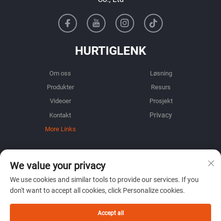
HURTIGLENK
Om oss
Løsning
Produkter
Resurs
Videoer
Prosjekt
Kontakt
More Links
INFORMASJON
We value your privacy
Registrer deg for å motta vårt ukentlige nyhetsbrev
We use cookies and similar tools to provide our services. If you
don't want to accept all cookies, click Personalize cookies.
Accept all