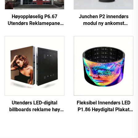
Høyoppløselig P6.67
Junchen P2 innendørs
Utendørs Reklamepanel
modul ny ankomst
Videoveggplate Fullfarget
utdanning digital plakat
Holdbar LED Digital Skjerm
skilt berøringsfølsom kule
3840Hz
fleksibel sfære LED
lufthavn butikk
Utendørs LED-digital
Fleksibel Innendørs LED
billboards reklame høy
P1.86 Høydigital Plakat
oppløsning fast
Berøringskjerm Infrarød
installasjon høy ytelse P10
Display Video Wall for
LED-videovegg kampsjerm
Butikk Lufthavn Utdanning