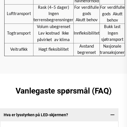
havneforhold
Rask (4–5 dager)
For verdifulle
For verdifulle
Lufttransport
Ingen
gods
gods
Akutt
terrensbegrensninger
Akutt behov
behov
Volum ubegrenset
Bukk last
Togtransport
Lav kostnad
Ikke
Innfleksibilitet
Ingen
sjøtransport
påvirket
av klima
Avstand
Nasjonale
Veitrafikk
Høgt fleksibilitet
begrenset
transaksjoner
Vanlegaste spørsmål (FAQ)
Hva er lysstyrken på LED-skjermen?