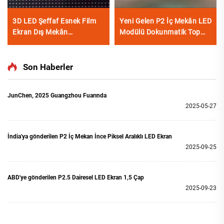
3D LED Şeffaf Esnek Film
Yeni Gelen P2 İç Mekân LED
Ekran Dış Mekân
Modülü Dokunmatik Top
Perakende Mağazası
Eğitim Esnek Küre LED
Reklam Pencere Camı
Ekran Dijital Afiş Perakende
Video Duvarı Dijital Afiş
Mağazası için
Son Haberler
Araba
JunChen, 2025 Guangzhou Fuarında
2025-05-27
İndia'ya gönderilen P2 İç Mekan İnce Piksel Aralıklı LED Ekran
2025-09-25
ABD'ye gönderilen P2.5 Dairesel LED Ekran 1,5 Çap
2025-09-23