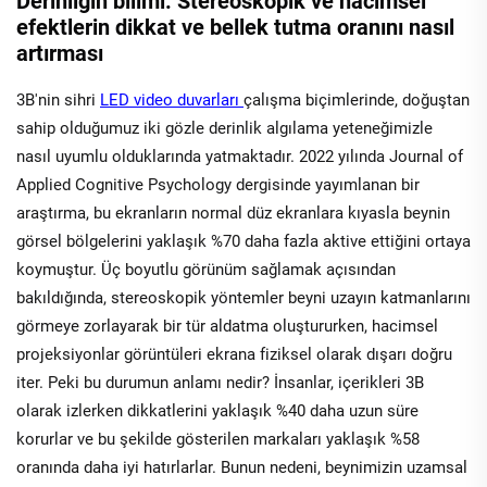
Derinliğin bilimi: Stereoskopik ve hacimsel
efektlerin dikkat ve bellek tutma oranını nasıl
artırması
3B'nin sihri
LED video duvarları
çalışma biçimlerinde, doğuştan
sahip olduğumuz iki gözle derinlik algılama yeteneğimizle
nasıl uyumlu olduklarında yatmaktadır. 2022 yılında Journal of
Applied Cognitive Psychology dergisinde yayımlanan bir
araştırma, bu ekranların normal düz ekranlara kıyasla beynin
görsel bölgelerini yaklaşık %70 daha fazla aktive ettiğini ortaya
koymuştur. Üç boyutlu görünüm sağlamak açısından
bakıldığında, stereoskopik yöntemler beyni uzayın katmanlarını
görmeye zorlayarak bir tür aldatma oluştururken, hacimsel
projeksiyonlar görüntüleri ekrana fiziksel olarak dışarı doğru
iter. Peki bu durumun anlamı nedir? İnsanlar, içerikleri 3B
olarak izlerken dikkatlerini yaklaşık %40 daha uzun süre
korurlar ve bu şekilde gösterilen markaları yaklaşık %58
oranında daha iyi hatırlarlar. Bunun nedeni, beynimizin uzamsal