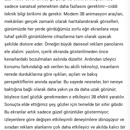
sadece sanatsal yetenekten daha fazlasını gerektirir—ciddi
teknik bilgi birikimi de gerekir. Modern 3B animasyon araçları,
mekânları gerçek zamanlı olarak haritalandırarak görselleri,
günümüzde her yerde gördüğümüz zorlu eğri ekranlara veya
tuhaf şekilli görüntüleme cihazlarına tam olarak uyacak
şekilde distore eder. Örneğin büyük dairesel reklam panolarını
ele alalım: yazılım, içerik ekranda gösterilmeden önce
kenarlardaki bozulmaları aslında düzeltir. Ardından izleyici
konumu farkındalığı adı verilen bu akıllı teknoloji, insanların
nerede durduklarına göre ışıkları, açıları ve bakış
perspektiflerini anında ayarlar. Bu sayede nesneler, biri nereye
baktığına bağlı olarak daha yakın ya da daha uzak görünür;
böylece özel gözlük gerekmeden o etkileyici 3B efekti yaratılır.
Sonuçta elde ettiğimiz şey, gözler için temelde bir sihir gibidir.
Bu ekranlar artık sadece güzel görüntüler göstermiyor;
izleyenlere göre değişen etkileşimli deneyimlere dönüşüyor ve
sıradan reklam alanlarını çok daha etkileyici ve akılda kalıcı bir