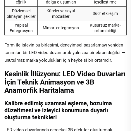
eğrilik
dalga oluşumları
içselleştirme
Düzlemsel
Küreler ve soyut
360° etkileşim
olmayan şekiller
mozaikler
Yapısal
Kusursuz marka-
Mimari entegrasyon
Entegrasyon
ortam birliği
Form ile işlevin bu birleşimi, deneyimsel pazarlamayı yeniden
tanımlar: bir LED video duvarı artık yalnızca bir ekran değildir—
unutulmaz marka yolculukları için heykelsi bir ortamdır.
Kesinlik İllüzyonu: LED Video Duvarları
İçin Teknik Animasyon ve 3B
Anamorfik Haritalama
Kalibre edilmiş uzamsal eşleme, bozulma
düzeltmesi ve izleyici konumuna duyarlı
oluşturma teknikleri
LED video duvarlarında gerçekçi 3B efektler oluşturmak,