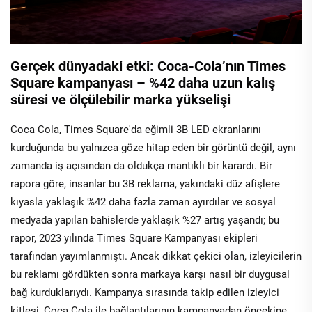
Gerçek dünyadaki etki: Coca-Cola’nın Times
Square kampanyası – %42 daha uzun kalış
süresi ve ölçülebilir marka yükselişi
Coca Cola, Times Square'da eğimli 3B LED ekranlarını
kurduğunda bu yalnızca göze hitap eden bir görüntü değil, aynı
zamanda iş açısından da oldukça mantıklı bir karardı. Bir
rapora göre, insanlar bu 3B reklama, yakındaki düz afişlere
kıyasla yaklaşık %42 daha fazla zaman ayırdılar ve sosyal
medyada yapılan bahislerde yaklaşık %27 artış yaşandı; bu
rapor, 2023 yılında Times Square Kampanyası ekipleri
tarafından yayımlanmıştı. Ancak dikkat çekici olan, izleyicilerin
bu reklamı gördükten sonra markaya karşı nasıl bir duygusal
bağ kurduklarıydı. Kampanya sırasında takip edilen izleyici
kitlesi, Coca Cola ile bağlantılarının kampanyadan öncekine