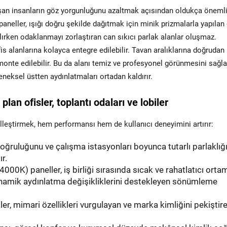
ışan insanların göz yorgunluğunu azaltmak açısından oldukça öneml
paneller, ışığı doğru şekilde dağıtmak için minik prizmalarla yapılan
şılırken odaklanmayı zorlaştıran can sıkıcı parlak alanlar oluşmaz.
s alanlarına kolayca entegre edilebilir. Tavan aralıklarına doğrudan
k monte edilebilir. Bu da alanı temiz ve profesyonel görünmesini sağl
eneksel üstten aydınlatmaları ortadan kaldırır.
an ofisler, toplantı odaları ve lobiler
lleştirmek, hem performansı hem de kullanıcı deneyimini artırır:
oğruluğunu ve çalışma istasyonları boyunca tutarlı parlaklığ
r.
000K) paneller, iş birliği sırasında sıcak ve rahatlatıcı ort
namik aydınlatma değişikliklerini destekleyen sönümleme
er, mimari özellikleri vurgulayan ve marka kimliğini pekiştir