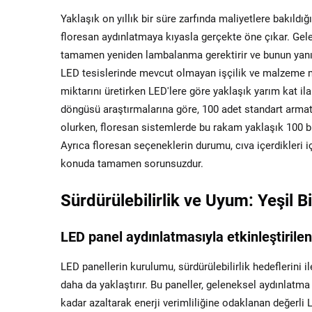
Yaklaşık on yıllık bir süre zarfında maliyetlere bakıld
floresan aydınlatmaya kıyasla gerçekte öne çıkar. Gele
tamamen yeniden lambalanma gerektirir ve bunun yanınd
LED tesislerinde mevcut olmayan işçilik ve malzeme ma
miktarını üretirken LED'lere göre yaklaşık yarım kat ila
döngüsü araştırmalarına göre, 100 adet standart arma
olurken, floresan sistemlerde bu rakam yaklaşık 100 bin
Ayrıca floresan seçeneklerin durumu, cıva içerdikleri i
konuda tamamen sorunsuzdur.
Sürdürülebilirlik ve Uyum: Yeşil 
LED panel aydınlatmasıyla etkinleştiril
LED panellerin kurulumu, sürdürülebilirlik hedeflerini i
daha da yaklaştırır. Bu paneller, geleneksel aydınlatma
kadar azaltarak enerji verimliliğine odaklanan değerli 