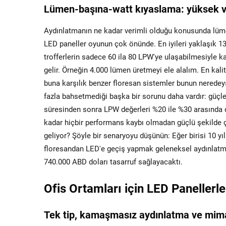
Lümen-başına-watt kıyaslama: yüksek ver
Aydınlatmanın ne kadar verimli olduğu konusunda lüm
LED paneller oyunun çok önünde. En iyileri yaklaşık 13
trofferlerin sadece 60 ila 80 LPW'ye ulaşabilmesiyle kar
gelir. Örneğin 4.000 lümen üretmeyi ele alalım. En kali
buna karşılık benzer floresan sistemler bunun neredeys
fazla bahsetmediği başka bir sorunu daha vardır: güçl
süresinden sonra LPW değerleri %20 ile %30 arasında d
kadar hiçbir performans kaybı olmadan güçlü şekilde
geliyor? Şöyle bir senaryoyu düşünün: Eğer birisi 10 
floresandan LED'e geçiş yapmak geleneksel aydınlatma
740.000 ABD doları tasarruf sağlayacaktı.
Ofis Ortamları için LED Paneller
Tek tip, kamaşmasız aydınlatma ve mim