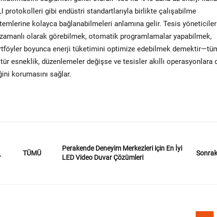
protokolleri gibi endüstri standartlarıyla birlikte çalışabilme
emlerine kolayca bağlanabilmeleri anlamına gelir. Tesis yöneticileri
ek zamanlı olarak görebilmek, otomatik programlamalar yapabilmek,
rtföyler boyunca enerji tüketimini optimize edebilmek demektir—tü
u tür esneklik, düzenlemeler değişse ve tesisler akıllı operasyonlara
ğini korumasını sağlar.
Perakende Deneyim Merkezleri için En İyi
Sonrak
TÜMÜ
r
LED Video Duvar Çözümleri