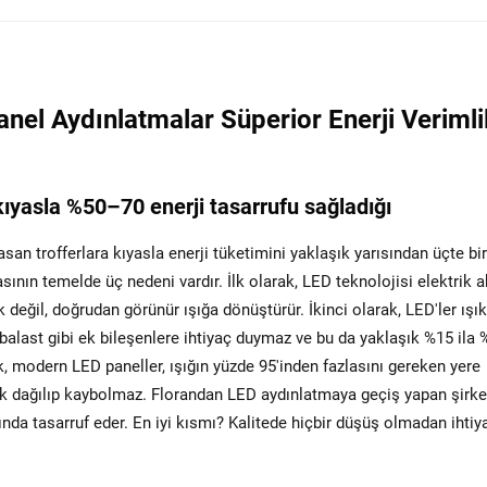
el Aydınlatmalar Süperior Enerji Verimlil
 kıyasla %50–70 enerji tasarrufu sağladığı
rasan trofferlara kıyasla enerji tüketimini yaklaşık yarısından üçte bi
asının temelde üç nedeni vardır. İlk olarak, LED teknolojisi elektrik 
k değil, doğrudan görünür ışığa dönüştürür. İkinci olarak, LED'ler ışık
balast gibi ek bileşenlere ihtiyaç duymaz ve bu da yaklaşık %15 ila
ak, modern LED paneller, ışığın yüzde 95'inden fazlasını gereken yere
şık dağılıp kaybolmaz. Florandan LED aydınlatmaya geçiş yapan şirke
sında tasarruf eder. En iyi kısmı? Kalitede hiçbir düşüş olmadan ihtiy