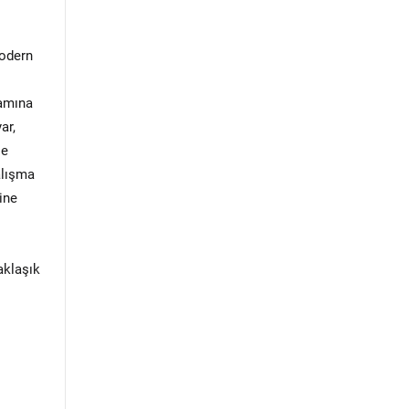
modern
lamına
ar,
se
alışma
ine
aklaşık