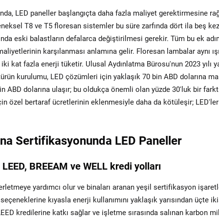
ığında, LED paneller başlangıçta daha fazla maliyet gerektirmesine r
neksel T8 ve T5 floresan sistemler bu süre zarfında dört ila beş ke
a eski balastların defalarca değiştirilmesi gerekir. Tüm bu ek adım
liyetlerinin karşılanması anlamına gelir. Floresan lambalar aynı ış
 iki kat fazla enerji tüketir. Ulusal Aydınlatma Bürosu'nun 2023 yılı
türün kurulumu, LED çözümleri için yaklaşık 70 bin ABD dolarına ma
 ABD dolarına ulaşır; bu oldukça önemli olan yüzde 30'luk bir farktı
çin özel bertaraf ücretlerinin eklenmesiyle daha da kötüleşir; LED'ler
Bina Sertifikasyonunda LED Paneller
en LEED, BREEAM ve WELL kredi yolları
lerletmeye yardımcı olur ve binaları aranan yeşil sertifikasyon işaret
 seçeneklerine kıyasla enerji kullanımını yaklaşık yarısından üçte ik
LEED kredilerine katkı sağlar ve işletme sırasında salınan karbon mi