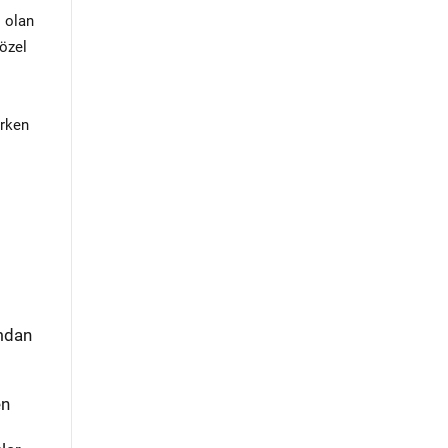
i olan
 özel
arken
ı
amdan
en