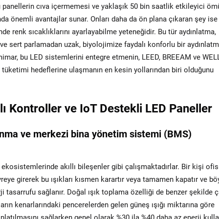
 panellerin cıva içermemesi ve yaklaşık 50 bin saatlik etkileyici ömü
a önemli avantajlar sunar. Onları daha da ön plana çıkaran şey ise
nde renk sıcaklıklarını ayarlayabilme yeteneğidir. Bu tür aydınlatma,
ve sert parlamadan uzak, biyolojimize faydalı konforlu bir aydınlat
ok mimar, bu LED sistemlerini entegre etmenin, LEED, BREEAM ve WEL
ji tüketimi hedeflerine ulaşmanın en kesin yollarından biri olduğunu
ı Kontroller ve IoT Destekli LED Paneller
lanma ve merkezi bina yönetim sistemi (BMS)
osistemlerinde akıllı bileşenler gibi çalışmaktadırlar. Bir kişi ofis
reye girerek bu ışıkları kısmen karartır veya tamamen kapatır ve bö
ji tasarrufu sağlanır. Doğal ışık toplama özelliği de benzer şekilde ç
aların kenarlarındaki pencerelerden gelen güneş ışığı miktarına göre
nlatılmasını sağlarken genel olarak %30 ila %40 daha az enerji kullan