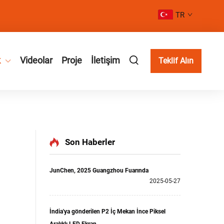
TR
k
Videolar
Proje
İletişim
Teklif Alın
Son Haberler
JunChen, 2025 Guangzhou Fuarında
2025-05-27
İndia'ya gönderilen P2 İç Mekan İnce Piksel