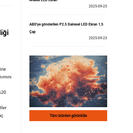
Aralıklı LED Ekran
2025-09-25
ABD'ye gönderilen P2.5 Dairesel LED Ekran 1,5
iği
Çap
2025-09-23
rine
akımını
 %20
tler
aç
Tüm ürünleri görüntüle