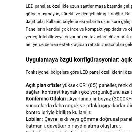
LED paneller, özellikle uzun saatler masa başında çal
gölge oluşmayan, sürekli ve dengeli bir ışık sağlar. Bu 
dağıtıcılar kullanır; böylece ekranlarda uzun süre çalı
Panellerin kendisi çok ince ve kompakt yapıdadır ve ofi
yerleştirilebilir veya duvarlara ve tavanlara düz olara
her yerde beliren estetik açıdan rahatsız edici olan gel
Uygulamaya özgü konfigürasyonlar: açık pl
Fonksiyonel bölgelere göre LED panel özelliklerini öze
Açık plan ofisler
yüksek CRI (85) paneller, renk d
sağlar; kontrast kaynaklı göz yorgunluğunu azaltı
Konferans Odaları
: Ayarlanabilir beyaz (3000K–4
sunumlarda daha soğuk ve odaklı ışığa kadar di
kontrolleriyle birlikte kullanılır.
Lobiler
: Çevre ışıklı veya gömme doğrusal panell
katmanlı, davetkar bir aydınlatma oluşturur.