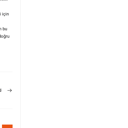
 için
m bu
 doğru
i