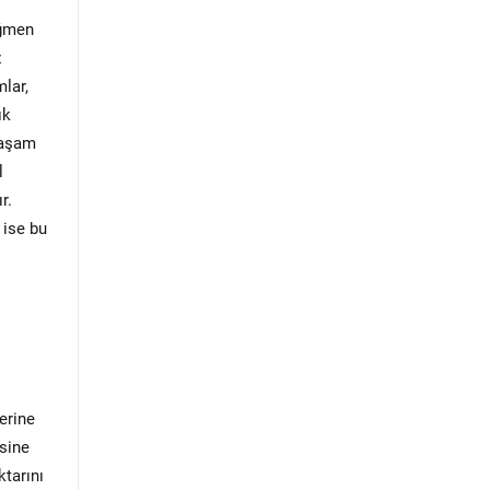
ağmen
z
lar,
ık
 yaşam
l
r.
 ise bu
lerine
isine
ktarını