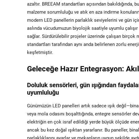
azaltır. BREEAM standartları açısından bakıldığında, bu
malzeme sorumluluğu ve atık en aza indirme konularınd
modern LED panellerin parlaklık seviyelerini ve gün içi
aslında vücudumuzun biyolojik saatiyle uyumlu çalışır 
sağlar. Sürdürülebilir projeler üzerinde çalışan birç
standartları tarafından aynı anda belirlenen zorlu ener
keşfetmiştir.
Geleceğe Hazır Entegrasyon: Akıll
Doluluk sensörleri, gün ışığından fayda
uyumluluğu
Günümüzün LED panelleri artık sadece ışık değil—bina ek
veya mola odasını boşalttığında, entegre sensörler dev
elektriğin en çok israf edildiği yerde büyük ölçüde ener
ancak bu kez doğal ışıktan yararlanır. Bu paneller, bin
parlaklıklarını ayarlar ve mekanların uygun şekilde aydı