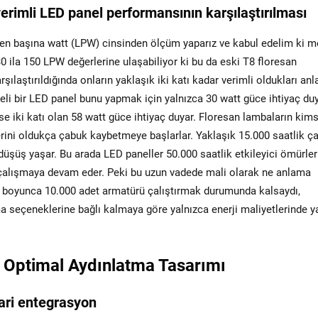
imli LED panel performansının karşılaştırılması
en başına watt (LPW) cinsinden ölçüm yaparız ve kabul edelim ki 
0 ila 150 LPW değerlerine ulaşabiliyor ki bu da eski T8 floresan
şılaştırıldığında onların yaklaşık iki katı kadar verimli oldukları an
teli bir LED panel bunu yapmak için yalnızca 30 watt güce ihtiyaç duy
e iki katı olan 58 watt güce ihtiyaç duyar. Floresan lambaların kim
erini oldukça çabuk kaybetmeye başlarlar. Yaklaşık 15.000 saatlik ç
üşüş yaşar. Bu arada LED paneller 50.000 saatlik etkileyici ömürler
 çalışmaya devam eder. Peki bu uzun vadede mali olarak ne anlama
yıl boyunca 10.000 adet armatürü çalıştırmak durumunda kalsaydı,
 seçeneklerine bağlı kalmaya göre yalnızca enerji maliyetlerinde y
le Optimal Aydınlatma Tasarımı
ari entegrasyon