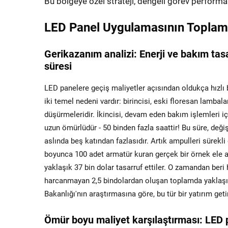
Bu bölgeye özel strateji, dengeli görev perform
LED Panel Uygulamasının Toplam S
Gerikazanım analizi: Enerji ve bakım tas
süresi
LED panelere geçiş maliyetler açısından oldukça hızlı bi
iki temel nedeni vardır: birincisi, eski floresan lambala
düşürmeleridir. İkincisi, devam eden bakım işlemleri 
uzun ömürlüdür - 50 binden fazla saattir! Bu süre, deği
aslında beş katından fazlasıdır. Artık ampulleri sürekl
boyunca 100 adet armatür kuran gerçek bir örnek ele al
yaklaşık 37 bin dolar tasarruf ettiler. O zamandan beri 
harcanmayan 2,5 bindolardan oluşan toplamda yaklaşık
Bakanlığı'nın araştırmasına göre, bu tür bir yatırım get
Ömür boyu maliyet karşılaştırması: LED p