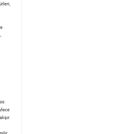
rleri,
ma
L
ini
ylece
alışır
ılır.