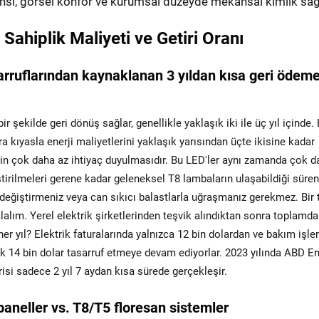
ansı, görsel konfor ve kurumsal düzeyde mekânsal kimlik sağ
ahiplik Maliyeti ve Getiri Oranı
arruflarından kaynaklanan 3 yıldan kısa geri ödem
r şekilde geri dönüş sağlar, genellikle yaklaşık iki ile üç yıl içinde.
ra kıyasla enerji maliyetlerini yaklaşık yarısından üçte ikisine kadar
için çok daha az ihtiyaç duyulmasıdır. Bu LED'ler aynı zamanda çok d
ştirilmeleri gerene kadar geleneksel T8 lambaların ulaşabildiği süren
i değiştirmeniz veya can sıkıcı balastlarla uğraşmanız gerekmez. Bir 
alım. Yerel elektrik şirketlerinden teşvik alındıktan sonra toplamda
her yıl? Elektrik faturalarında yalnızca 12 bin dolardan ve bakım işle
 14 bin dolar tasarruf etmeye devam ediyorlar. 2023 yılında ABD En
irisi sadece 2 yıl 7 aydan kısa sürede gerçekleşir.
aneller vs. T8/T5 floresan sistemler