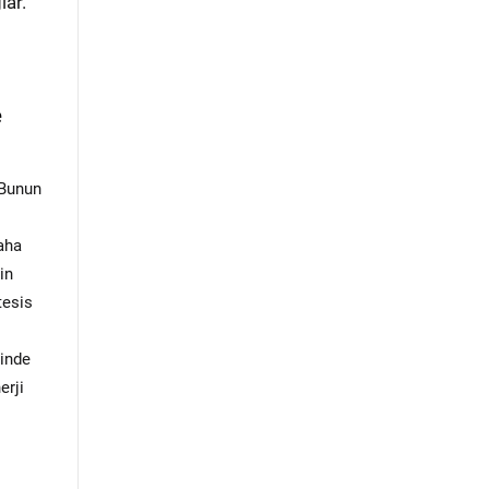
lar.
e
 Bunun
aha
in
tesis
rinde
erji