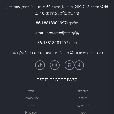
Add: יחידה 209-213, בניין IJ, מספר 59 יאגנגג'ונג', רחוב, אזור בייון,
עיר גואנגג'ואו, מחוז גואנגדונג.
טלפון:
+86-18818901997
אֶלֶקטרוֹנִי:
[email protected]
נייד:
+86-18818901997
כל הזכויות שמורות © טכנולוגיית תצוגה גואנגג'ואו ג'ונצ'ן בעמ
קישורקושור מהיר
אודותינו
פתרון
מוצרים
Resoource
וידאוيديו
פרויקט
קשר