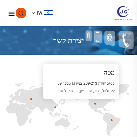
IW
יצירת קשר
יצירת קשר
מטה
Add: יחידה 209-213, בניין IJ, מספר 59
יאגנגג'ונג', רחוב, אזור בייון, עיר גואנגג'ואו,
מחוז גואנגדונג.